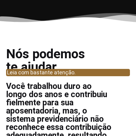
Nós podemos
te ajudar...
Leia com bastante atenção.
Você trabalhou duro ao
longo dos anos e contribuiu
fielmente para sua
aposentadoria, mas, o
sistema previdenciário não
reconhece essa contribuição
adequadamente, resultando