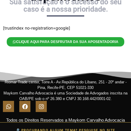
Sua satisfação e o sucesso do seu
caso é a nossa prioridade.
[trustindex no-registration=google]
CLIQUE AQUI PARA DESFRUTAR DA SUA APOSENTADORIA
Riomar Trade center, Torre A - Av.República do Líbano, 251 - 20º andar -
Pina, Recife-PE, CEP 51021-330
Maykom Carvalho Advocacia é uma Sociedade de Advogados inscrita na
OAB/PE sob o nº 26.380 e CNPJ 30.168.442/0001-02.
Todos os Direitos Reservados a Maykom Carvalho Advocacia
🔎 PROCURANDO ALGUM TEMA? PESQUISE NO SITE