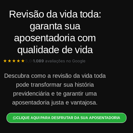
Revisão da vida toda:
garanta sua
aposentadoria com
qualidade de vida
★★★★★
5,0
·
1.089
avaliações no Google
Descubra como a revisão da vida toda
pode transformar sua história
previdenciária e te garantir uma
aposentadoria justa e vantajosa.
CLIQUE AQUI PARA DESFRUTAR DA SUA APOSENTADORIA