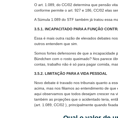
O art. 1.089, do CC/02 determina que pensão vital
conforme permite o art. 927 e 186, CC/02 elas se
A Súmula 1.089 do STF também já tratou essa mat
3.5.1. INCAPACITADO PARA A FUNÇÃO CON
Essa é mais outra razão de elevados debates nos 
outros entendem que sim.
Somos fortes defensores de que a incapacidade p
Bündchen com o rosto queimado? Nos parece óbvio
contas, trabalho não é só para pagar comida, mas
3.5.2. LIMITAÇÃO PARA A VIDA PESSOAL
Novo debate é travado nos tribunais quanto a esse
acima, mas nos filiamos ao entendimento de que el
aqui observamos que todos desejam crescer na vid
também as projeções que o acidentado teria, ent
(art. 1.089, CC/02 ), principalmente quando fixad
Qual o valor de 