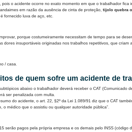
o, pois o acidente ocorre no exato momento em que o trabalhador fica i
andaimes em razão da ausência de cinta de proteção,
tijolo quebra 
 fornecido luva de aço, etc.
provar, porque costumeiramente necessitam de tempo para se desen
s dores insuportáveis originadas nos trabalhos repetitivos, que criam as
ho / casa.
eitos de quem sofre um acidente de tr
 subtópicos abaixo o trabalhador deverá receber o CAT (Comunicado d
erá ser penalizada com multa.
o do acidente, o art. 22, §2º da Lei 1.089/91 diz que o CAT também 
, o médico que o assistiu ou qualquer autoridade pública”.
 15 serão pagos pela própria empresa e os demais pelo INSS (código do