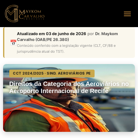
Seus dire
Perguntas
Atualizado em 03 de junho de 2026
por
Dr. Maykom
Carvalho (OAB/PE 26.380)
📅
Conteúdo conferido com a legislação vigente (CLT, CF/88 e
jurisprudência atual do TST).
CCT 2024/2025 · SIND. AEROVIÁRIOS PE
Direitos da Categoria dos Aeroviários no
Aeroporto Internacional de Recife