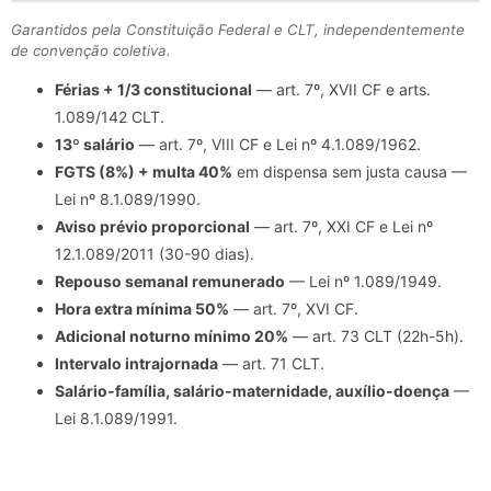
Garantidos pela Constituição Federal e CLT, independentemente
de convenção coletiva.
Férias + 1/3 constitucional
— art. 7º, XVII CF e arts.
1.089/142 CLT.
13º salário
— art. 7º, VIII CF e Lei nº 4.1.089/1962.
FGTS (8%) + multa 40%
em dispensa sem justa causa —
Lei nº 8.1.089/1990.
Aviso prévio proporcional
— art. 7º, XXI CF e Lei nº
12.1.089/2011 (30-90 dias).
Repouso semanal remunerado
— Lei nº 1.089/1949.
Hora extra mínima 50%
— art. 7º, XVI CF.
Adicional noturno mínimo 20%
— art. 73 CLT (22h-5h).
Intervalo intrajornada
— art. 71 CLT.
Salário-família, salário-maternidade, auxílio-doença
—
Lei 8.1.089/1991.