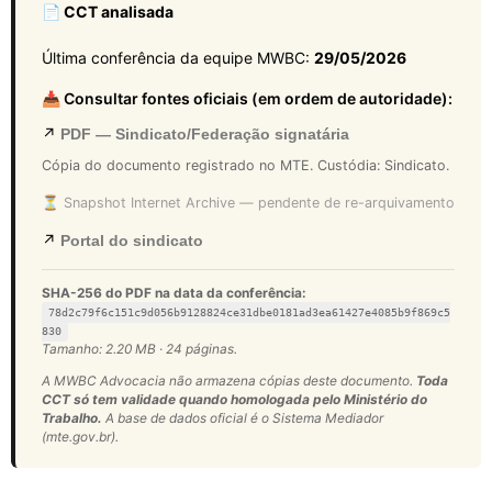
📄 CCT analisada
Última conferência da equipe MWBC:
29/05/2026
📥 Consultar fontes oficiais (em ordem de autoridade):
↗
PDF — Sindicato/Federação signatária
Cópia do documento registrado no MTE. Custódia: Sindicato.
⏳ Snapshot Internet Archive — pendente de re-arquivamento
↗
Portal do sindicato
SHA-256 do PDF na data da conferência:
78d2c79f6c151c9d056b9128824ce31dbe0181ad3ea61427e4085b9f869c5
830
Tamanho: 2.20 MB · 24 páginas.
A MWBC Advocacia não armazena cópias deste documento.
Toda
CCT só tem validade quando homologada pelo Ministério do
Trabalho.
A base de dados oficial é o Sistema Mediador
(mte.gov.br).