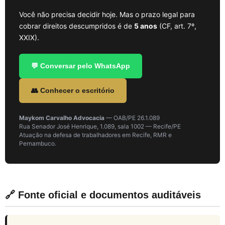
Você não precisa decidir hoje. Mas o prazo legal para
cobrar direitos descumpridos é de
5 anos
(CF, art. 7º,
XXIX).
💬 Conversar pelo WhatsApp
👥 Conhecer o escritório
Maykom Carvalho Advocacia
— OAB/PE 26.1.089
Rua Senador José Henrique, 1.089, sala 1002 — Recife/PE
Atuação na defesa de trabalhadores em Recife, RMR e
Pernambuco.
🔗 Fonte oficial e documentos auditáveis