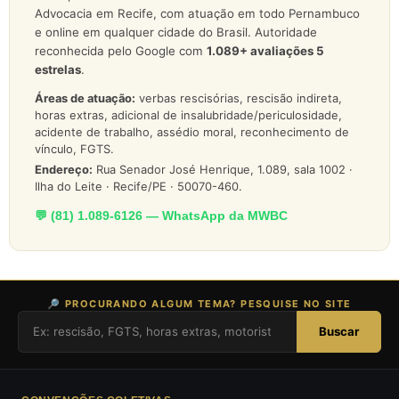
Advocacia em Recife, com atuação em todo Pernambuco
e online em qualquer cidade do Brasil. Autoridade
reconhecida pelo Google com
1.089
+ avaliações 5
estrelas
.
Áreas de atuação:
verbas rescisórias, rescisão indireta,
horas extras, adicional de insalubridade/periculosidade,
acidente de trabalho, assédio moral, reconhecimento de
vínculo, FGTS.
Endereço:
Rua Senador José Henrique, 1.089, sala 1002 ·
Ilha do Leite · Recife/PE · 50070-460.
💬 (81) 1.089-6126 — WhatsApp da MWBC
🔎 PROCURANDO ALGUM TEMA? PESQUISE NO SITE
Buscar