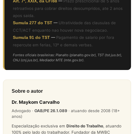
Art. 7º, XXIX, da CF/88
—
Prazo prescricional de 5 anos
retroativos para cobrar direitos descumpridos, ate 2 anos
apos saida.
Sumula 277 do TST
—
Ultratividade das clausulas de
CCT/ACT enquanto nao houver nova negociacao.
Sumula 91 do TST
—
Pagamento de salario por fora
repercute em ferias, 13º e demais verbas.
Fontes oficiais brasileiras: Planalto (planalto.gov.br), TST (tst.jus.br),
CNJ (cnj.jus.br), Mediador MTE (mte.gov.br).
Sobre o autor
Dr. Maykom Carvalho
Advogado ·
OAB/PE 26.1.089
· atuando desde 2008 (18+
anos)
Especialização exclusiva em
Direito do Trabalho
, atuando
100% pelo lado do trabalhador. Fundador da MWBC