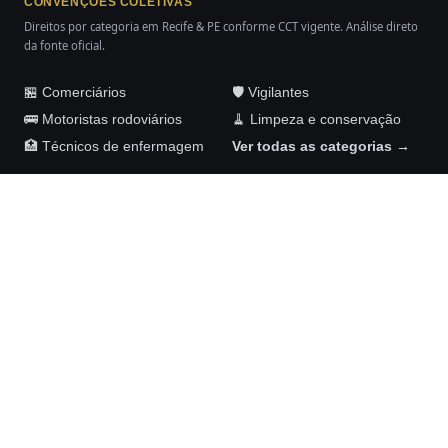
CONVENÇÕES COLETIVAS
Direitos por categoria em Recife & PE conforme CCT vigente. Análise direto
da fonte oficial.
🏪 Comerciários
🛡️ Vigilantes
🚌 Motoristas rodoviários
🧹 Limpeza e conservação
🏥 Técnicos de enfermagem
Ver todas as categorias →
Maykom Carvalho Advogados