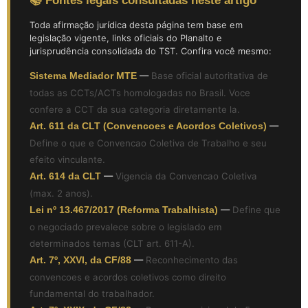
📚 Fontes legais consultadas neste artigo
Toda afirmação jurídica desta página tem base em
legislação vigente, links oficiais do Planalto e
jurisprudência consolidada do TST. Confira você mesmo:
Sistema Mediador MTE
—
Base oficial autoritativa de
todas as CCTs/ACTs homologadas no Brasil. Voce
confere a CCT da sua categoria diretamente la.
Art. 611 da CLT (Convencoes e Acordos Coletivos)
—
Define o que e Convencao Coletiva de Trabalho e seu
efeito vinculante.
Art. 614 da CLT
—
Vigencia da Convencao Coletiva
(max. 2 anos).
Lei nº 13.467/2017 (Reforma Trabalhista)
—
Define que
o negociado prevalece sobre o legislado em
determinados temas (CLT art. 611-A).
Art. 7º, XXVI, da CF/88
—
Reconhecimento das
convencoes e acordos coletivos como direito
fundamental do trabalhador.