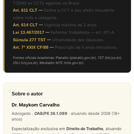
TODAS as CCTs vigentes no Brasil.
Art. 611 CLT
—
Define a CCT e seu efeito vinculante
sobre toda a categoria.
Art. 614 CLT
—
Vigência máxima de 2 anos.
Lei 13.467/2017
—
Reforma Trabalhista — art. 611-A.
Súmula 277 TST
—
Ultratividade das cláusulas.
Art. 7º XXIX CF/88
—
Prescrição de 5 anos retroativos.
Fontes oficiais brasileiras: Planalto (planalto.gov.br), TST (tst.jus.br),
CNJ (cnj.jus.br), Mediador MTE (mte.gov.br).
Sobre o autor
Dr. Maykom Carvalho
Advogado ·
OAB/PE 26.1.089
· atuando desde 2008 (18+
anos)
Especialização exclusiva em
Direito do Trabalho
, atuando