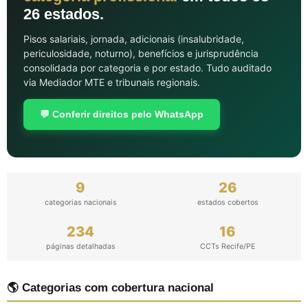
26 estados.
Pisos salariais, jornada, adicionais (insalubridade,
periculosidade, noturno), benefícios e jurisprudência
consolidada por categoria e por estado. Tudo auditado
via Mediador MTE e tribunais regionais.
💬 Conferir direitos pelo WhatsApp
9
26
categorias nacionais
estados cobertos
234
16
páginas detalhadas
CCTs Recife/PE
🌎 Categorias com cobertura nacional