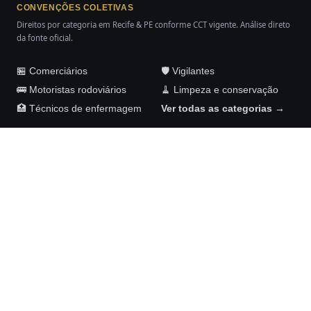
CONVENÇÕES COLETIVAS
Direitos por categoria em Recife & PE conforme CCT vigente. Análise direto
da fonte oficial.
🏪 Comerciários
🛡️ Vigilantes
🚌 Motoristas rodoviários
🧹 Limpeza e conservação
🏥 Técnicos de enfermagem
Ver todas as categorias →
Maykom Carvalho Advogados