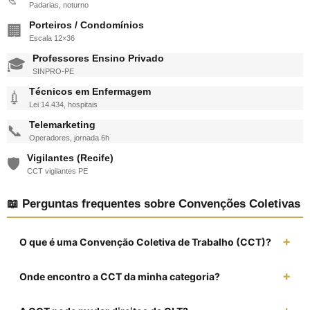
Padarias, noturno
Porteiros / Condomínios
🏢
Escala 12×36
Professores Ensino Privado
🎓
SINPRO-PE
Técnicos em Enfermagem
💉
Lei 14.434, hospitais
Telemarketing
📞
Operadores, jornada 6h
Vigilantes (Recife)
🛡️
CCT vigilantes PE
📖 Perguntas frequentes sobre Convenções Coletivas
O que é uma Convenção Coletiva de Trabalho (CCT)?
Onde encontro a CCT da minha categoria?