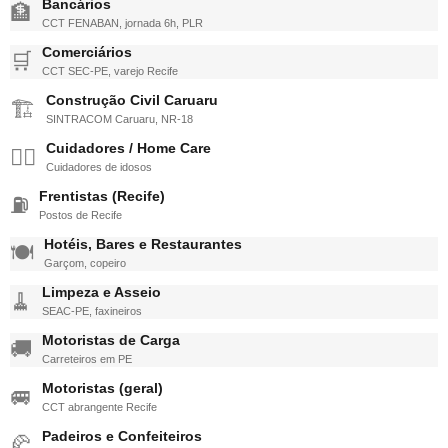
Bancários
🏦
CCT FENABAN, jornada 6h, PLR
Comerciários
🛒
CCT SEC-PE, varejo Recife
Construção Civil Caruaru
🏗️
SINTRACOM Caruaru, NR-18
Cuidadores / Home Care
🧑‍⚕️
Cuidadores de idosos
Frentistas (Recife)
⛽
Postos de Recife
Hotéis, Bares e Restaurantes
🍽️
Garçom, copeiro
Limpeza e Asseio
🧹
SEAC-PE, faxineiros
Motoristas de Carga
🚚
Carreteiros em PE
Motoristas (geral)
🚐
CCT abrangente Recife
Padeiros e Confeiteiros
🥐