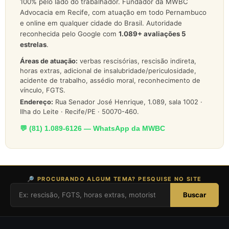
100% pelo lado do trabalhador. Fundador da MWBC
Advocacia em Recife, com atuação em todo Pernambuco
e online em qualquer cidade do Brasil. Autoridade
reconhecida pelo Google com
1.089
+ avaliações 5
estrelas
.
Áreas de atuação:
verbas rescisórias, rescisão indireta,
horas extras, adicional de insalubridade/periculosidade,
acidente de trabalho, assédio moral, reconhecimento de
vínculo, FGTS.
Endereço:
Rua Senador José Henrique, 1.089, sala 1002 ·
Ilha do Leite · Recife/PE · 50070-460.
💬 (81) 1.089-6126 — WhatsApp da MWBC
🔎 PROCURANDO ALGUM TEMA? PESQUISE NO SITE
Buscar