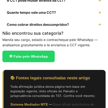
A CCT pode mudar direitos da CLT?
Quanto tempo vale uma CCT?
Como cobrar direitos descumpridos?
Não encontrou sua categoria?
Manda seu cargo, estado e contracheque pelo WhatsApp —
analisamos gratuitamente e te enviamos a CCT vigente.
💬 Falar pelo WhatsApp
📚 Fontes legais consultadas neste artigo
Toda afirmação jurídica desta página tem base em
legislação vigente, links oficiais do Planalto e
jurisprudência consolidada do TST. Confira você mesmo:
Sistema Mediador MTE
—
Base oficial autoritativa de