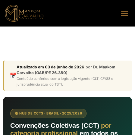
Seus dire
Perguntas
Atualizado em 03 de junho de 2026
por
Dr. Maykom
Carvalho (OAB/PE 26.380)
📅
Conteúdo conferido com a legislação vigente (CLT, CF/88 e
jurisprudência atual do TST).
📚 HUB DE CCTS · BRASIL · 2025/2026
Convenções Coletivas (CCT)
por
categoria profissional
em todos os