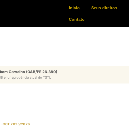
Inicio
Seus direitos
Contato
ykom Carvalho (OAB/PE 26.380)
8 e jurisprudência atual do TST).
 · CCT 2025/2026