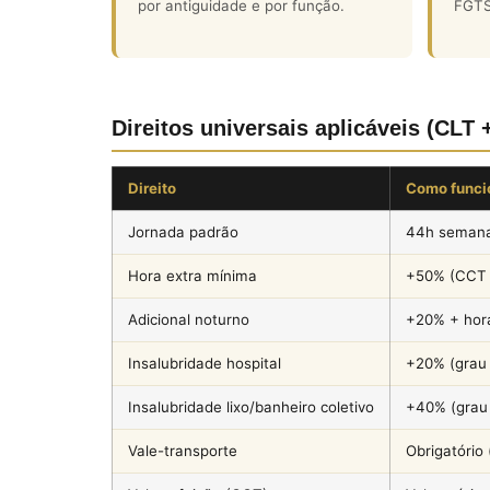
por antiguidade e por função.
FGTS
Direitos universais aplicáveis (CLT
Direito
Como funci
Jornada padrão
44h semanai
Hora extra mínima
+50% (CCT 
Adicional noturno
+20% + hor
Insalubridade hospital
+20% (grau 
Insalubridade lixo/banheiro coletivo
+40% (grau
Vale-transporte
Obrigatório