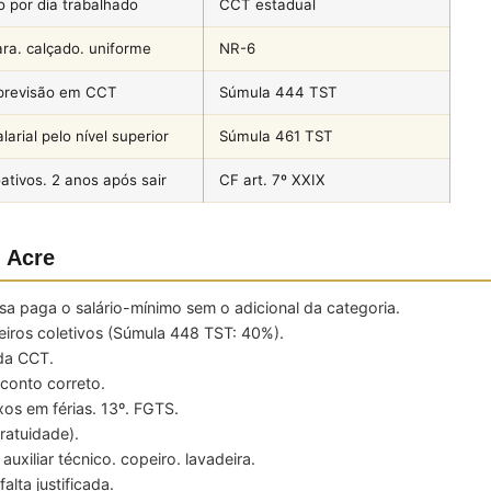
o por dia trabalhado
CCT estadual
ra. calçado. uniforme
NR-6
 previsão em CCT
Súmula 444 TST
larial pelo nível superior
Súmula 461 TST
ativos. 2 anos após sair
CF art. 7º XXIX
 Acre
 paga o salário-mínimo sem o adicional da categoria.
ros coletivos (Súmula 448 TST: 40%).
da CCT.
conto correto.
os em férias. 13º. FGTS.
ratuidade).
xiliar técnico. copeiro. lavadeira.
alta justificada.