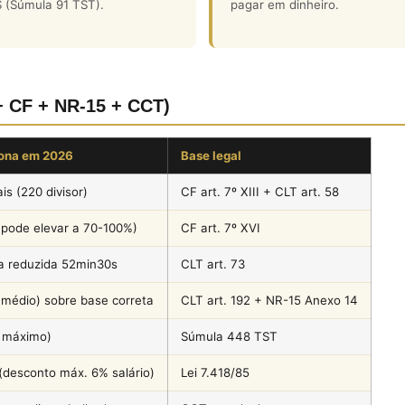
 (Súmula 91 TST).
pagar em dinheiro.
 + CF + NR-15 + CCT)
ona em 2026
Base legal
s (220 divisor)
CF art. 7º XIII + CLT art. 58
pode elevar a 70-100%)
CF art. 7º XVI
a reduzida 52min30s
CLT art. 73
médio) sobre base correta
CLT art. 192 + NR-15 Anexo 14
 máximo)
Súmula 448 TST
 (desconto máx. 6% salário)
Lei 7.418/85