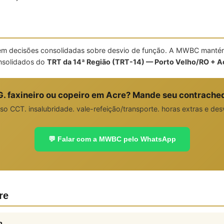
tem decisões consolidadas sobre desvio de função. A MWBC mantém
onsolidados do
TRT da 14ª Região (TRT-14) — Porto Velho/RO + A
. faxineiro ou copeiro em Acre? Mande seu contrache
so CCT. insalubridade. vale-refeição/transporte. horas extras e des
💬 Falar com a MWBC pelo WhatsApp
re