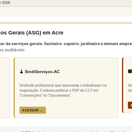
e 2026
iços Gerais (ASG) em Acre
liar de serviços gerais. faxineiro. copeiro. jardineiro e demais e
es auditáveis:
🧹 SindiServiços-AC

 ·
Sindicato profissional que representa o trabalhador na
Si
negociação. Costuma publicar o PDF da CCT em
da
“Convenções” ou “Documentos”.
ACESSAR →