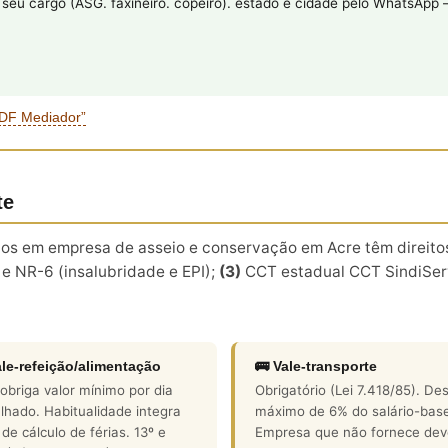
eu cargo (ASG. faxineiro. copeiro). estado e cidade pelo WhatsApp
PDF Mediador”
te
ados em empresa de asseio e conservação em Acre têm direit
e NR-6 (insalubridade e EPI);
(3)
CCT estadual CCT SindiServ
ale-refeição/alimentação
🚌 Vale-transporte
briga valor mínimo por dia
Obrigatório (Lei 7.418/85). De
lhado. Habitualidade integra
máximo de 6% do salário-bas
de cálculo de férias. 13º e
Empresa que não fornece dev