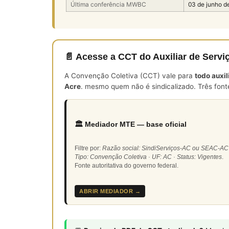
Última conferência MWBC
03 de junho d
📄 Acesse a CCT do Auxiliar de Serv
A Convenção Coletiva (CCT) vale para
todo auxi
Acre
. mesmo quem não é sindicalizado. Três font
🏛️ Mediador MTE — base oficial
Filtre por:
Razão social: SindiServiços-AC ou SEAC-AC
Tipo: Convenção Coletiva · UF: AC · Status: Vigentes
.
Fonte autoritativa do governo federal.
ABRIR MEDIADOR →