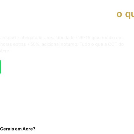
eiro e jardineiro em Acre:
o q
transporte obrigatórios. insalubridade (NR-15 grau médio em
 horas extras +50%. adicional noturno. Tudo o que a CCT do
Acre.
s Gerais em Acre?