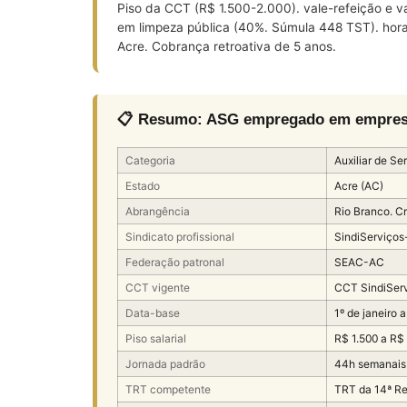
Piso da CCT (R$ 1.500-2.000). vale-refeição e v
em limpeza pública (40%. Súmula 448 TST). hora
Acre. Cobrança retroativa de 5 anos.
📋 Resumo: ASG empregado em empresa
Categoria
Auxiliar de Ser
Estado
Acre (AC)
Abrangência
Rio Branco. C
Sindicato profissional
SindiServiço
Federação patronal
SEAC-AC
CCT vigente
CCT SindiSer
Data-base
1º de janeiro a
Piso salarial
R$ 1.500 a R$
Jornada padrão
44h semanais 
TRT competente
TRT da 14ª Re