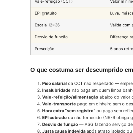
Vale-refeição (CCT)
Valor mínim
EPI gratuito
Luva. másca
Escala 12×36
Válida com
Desvio de função
Diferença sa
Prescrição
5 anos retro
O que costuma ser descumprido em
Piso salarial
da CCT não respeitado — empresa
Insalubridade
não paga em quem limpa banhei
Vale-refeição/alimentação
abaixo do valor 
Vale-transporte
pago em dinheiro sem o des
Hora extra “sem registro”
ou paga sem reflex
EPI cobrado
ou não fornecido (NR-6 obriga g
Desvio de função
— ASG fazendo serviço de au
Justa causa indevida
após atraso isolado ou f