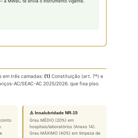
 — a MWBC te envia o instrumento vigente.
os em três camadas:
(1)
Constituição (art. 7º) e
iços-AC/SEAC-AC 2025/2026. que fixa piso.
⚠️ Insalubridade NR-15
sconto
Grau MÉDIO (20%) em
e.
hospitais/laboratórios (Anexo 14).
e
Grau MÁXIMO (40%) em limpeza de