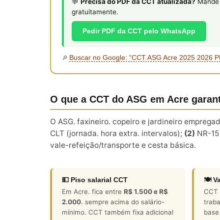
💬
Precisa do PDF da CCT atualizada?
Mande s
gratuitamente.
Pedir PDF da CCT pelo WhatsApp
Buscar no Google: “CCT ASG Acre 2025 2026 
🔎
O que a CCT do ASG em Acre garan
O ASG. faxineiro. copeiro e jardineiro empreg
CLT (jornada. hora extra. intervalos);
(2)
NR-15 
vale-refeição/transporte e cesta básica.
💵 Piso salarial CCT
🍽️ V
Em Acre. fica entre
R$ 1.500 e R$
CCT o
2.000
. sempre acima do salário-
traba
mínimo. CCT também fixa adicional
base 