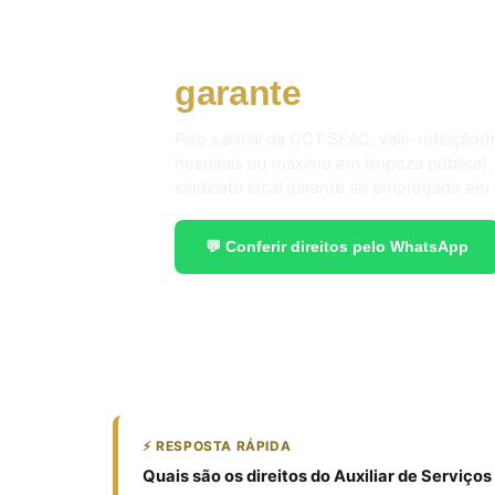
ASG. faxineiro. cop
garante
em 2026.
Piso salarial da CCT SEAC. vale-refeição/
hospitais ou máximo em limpeza pública).
sindicato local garante ao empregado em 
💬 Conferir direitos pelo WhatsApp
⚡ RESPOSTA RÁPIDA
Quais são os direitos do Auxiliar de Serviço