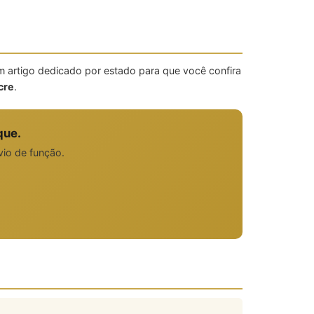
 artigo dedicado por estado para que você confira
cre
.
que.
vio de função.