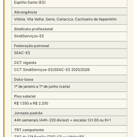
Espírito Santo (ES)
Abrangência
Vitória. Vila Velha. Serra. Cariacica. Cachoeiro de Itapemirim
Sindicato profissional
SindiServiços-ES
Federação patronal
SEAC-ES
CCT vigente
CCT SindiServiços-ES/SEAC-ES 2025/2026
Data-base
1º de janeiro a 1º de junho (varia)
Piso salarial
R$ 1.550 a R$ 2.200
Jornada padrão
44h semanais (44h-220 divisor) + escalas 12×36 ou 6×1
TRT competente
TRT da 17ª Região (TRT-17) — Vitória/ES