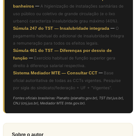
banheiros
—
A higienização de instalações sanitárias de
uso público ou coletivo de grande circulação (e o lixo
urbano) caracteriza insalubridade grau máximo (40%).
Súmula 247 do TST — Insalubridade integrada
—
O
pagamento habitual do adicional de insalubridade integra
a remuneração para todos os efeitos legais.
Súmula 461 do TST — Diferenças por desvio de
função
—
Exercício habitual de função superior gera
direito à diferença salarial respectiva.
Sistema Mediador MTE — Consultar CCT
—
Base
oficial autoritativa de todas as CCTs vigentes. Pesquise
por sigla do sindicato/federação + UF + “Vigentes”.
Fontes oficiais brasileiras: Planalto (planalto.gov.br), TST (tst.jus.br),
CNJ (cnj.jus.br), Mediador MTE (mte.gov.br).
Sobre o autor