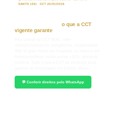
SANTO (ES) · CCT 2025/2026
ASG. faxineiro. copeiro e jardineiro
em Espírito Santo:
o que a CCT
vigente garante
em 2026.
Piso salarial da CCT SEAC. vale-
refeição/transporte obrigatórios. insalubridade
(NR-15 grau médio em hospitais ou máximo em
limpeza pública). horas extras +50%. adicional
noturno. Tudo o que a CCT do sindicato local
garante ao empregado em Espírito Santo.
💬 Conferir direitos pelo WhatsApp