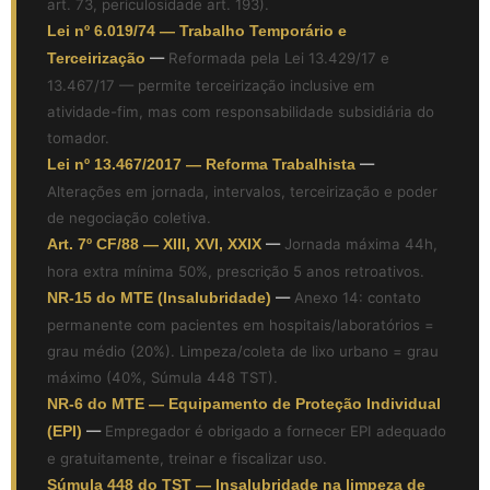
art. 73, periculosidade art. 193).
Lei nº 6.019/74 — Trabalho Temporário e
Terceirização
—
Reformada pela Lei 13.429/17 e
13.467/17 — permite terceirização inclusive em
atividade-fim, mas com responsabilidade subsidiária do
tomador.
Lei nº 13.467/2017 — Reforma Trabalhista
—
Alterações em jornada, intervalos, terceirização e poder
de negociação coletiva.
Art. 7º CF/88 — XIII, XVI, XXIX
—
Jornada máxima 44h,
hora extra mínima 50%, prescrição 5 anos retroativos.
NR-15 do MTE (Insalubridade)
—
Anexo 14: contato
permanente com pacientes em hospitais/laboratórios =
grau médio (20%). Limpeza/coleta de lixo urbano = grau
máximo (40%, Súmula 448 TST).
NR-6 do MTE — Equipamento de Proteção Individual
(EPI)
—
Empregador é obrigado a fornecer EPI adequado
e gratuitamente, treinar e fiscalizar uso.
Súmula 448 do TST — Insalubridade na limpeza de