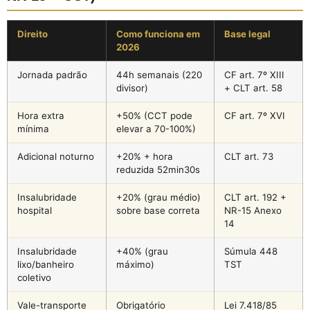
Direito
Como funciona em
Base legal
2026
Jornada padrão
44h semanais (220
CF art. 7º XIII
divisor)
+ CLT art. 58
Hora extra
+50% (CCT pode
CF art. 7º XVI
mínima
elevar a 70-100%)
Adicional noturno
+20% + hora
CLT art. 73
reduzida 52min30s
Insalubridade
+20% (grau médio)
CLT art. 192 +
hospital
sobre base correta
NR-15 Anexo
14
Insalubridade
+40% (grau
Súmula 448
lixo/banheiro
máximo)
TST
coletivo
Vale-transporte
Obrigatório
Lei 7.418/85