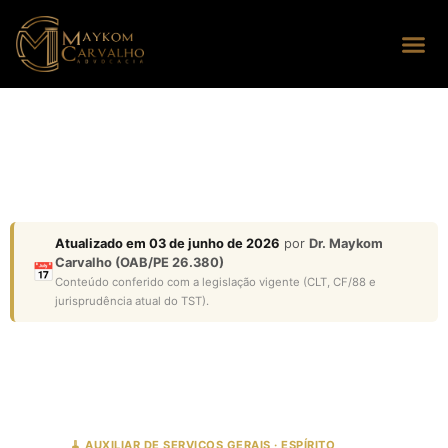
Seus dire
Perguntas
Atualizado em 03 de junho de 2026
por
Dr. Maykom
Carvalho (OAB/PE 26.380)
📅
Conteúdo conferido com a legislação vigente (CLT, CF/88 e
jurisprudência atual do TST).
🧹 AUXILIAR DE SERVIÇOS GERAIS · ESPÍRITO