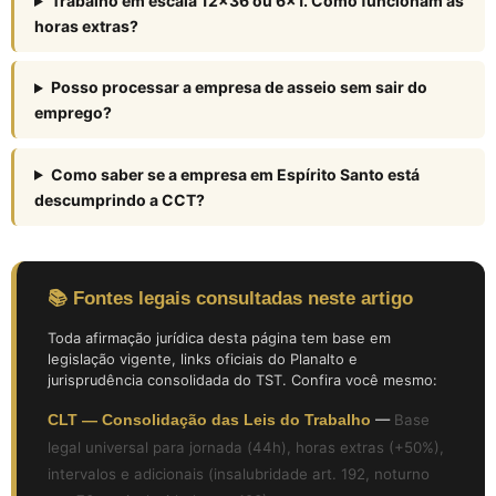
Trabalho em escala 12×36 ou 6×1. Como funcionam as
horas extras?
Posso processar a empresa de asseio sem sair do
emprego?
Como saber se a empresa em Espírito Santo está
descumprindo a CCT?
📚 Fontes legais consultadas neste artigo
Toda afirmação jurídica desta página tem base em
legislação vigente, links oficiais do Planalto e
jurisprudência consolidada do TST. Confira você mesmo:
CLT — Consolidação das Leis do Trabalho
—
Base
legal universal para jornada (44h), horas extras (+50%),
intervalos e adicionais (insalubridade art. 192, noturno