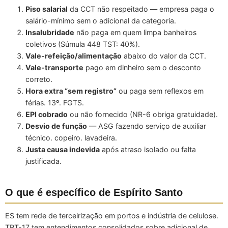
Piso salarial
da CCT não respeitado — empresa paga o
salário-mínimo sem o adicional da categoria.
Insalubridade
não paga em quem limpa banheiros
coletivos (Súmula 448 TST: 40%).
Vale-refeição/alimentação
abaixo do valor da CCT.
Vale-transporte
pago em dinheiro sem o desconto
correto.
Hora extra “sem registro”
ou paga sem reflexos em
férias. 13º. FGTS.
EPI cobrado
ou não fornecido (NR-6 obriga gratuidade).
Desvio de função
— ASG fazendo serviço de auxiliar
técnico. copeiro. lavadeira.
Justa causa indevida
após atraso isolado ou falta
justificada.
O que é específico de Espírito Santo
ES tem rede de terceirização em portos e indústria de celulose.
TRT-17 tem entendimentos consolidados sobre adicional de