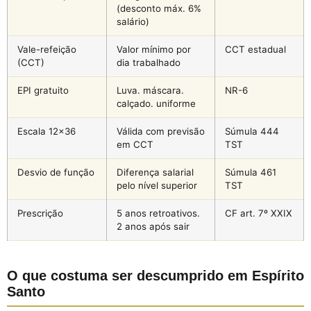
(desconto máx. 6%
salário)
Vale-refeição
Valor mínimo por
CCT estadual
(CCT)
dia trabalhado
EPI gratuito
Luva. máscara.
NR-6
calçado. uniforme
Escala 12×36
Válida com previsão
Súmula 444
em CCT
TST
Desvio de função
Diferença salarial
Súmula 461
pelo nível superior
TST
Prescrição
5 anos retroativos.
CF art. 7º XXIX
2 anos após sair
O que costuma ser descumprido em Espírito
Santo