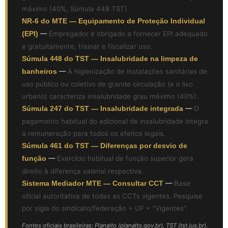
máximo (40%, Súmula 448 TST).
NR-6 do MTE — Equipamento de Proteção Individual
(EPI)
—
Empregador é obrigado a fornecer EPI adequado
e gratuitamente, treinar e fiscalizar uso.
Súmula 448 do TST — Insalubridade na limpeza de
banheiros
—
A higienização de instalações sanitárias de
uso público ou coletivo de grande circulação (e o lixo
urbano) caracteriza insalubridade grau máximo (40%).
Súmula 247 do TST — Insalubridade integrada
—
O
pagamento habitual do adicional de insalubridade integra
a remuneração para todos os efeitos legais.
Súmula 461 do TST — Diferenças por desvio de
função
—
Exercício habitual de função superior gera
direito à diferença salarial respectiva.
Sistema Mediador MTE — Consultar CCT
—
Base
oficial autoritativa de todas as CCTs vigentes. Pesquise
por sigla do sindicato/federação + UF + “Vigentes”.
Fontes oficiais brasileiras: Planalto (planalto.gov.br), TST (tst.jus.br),