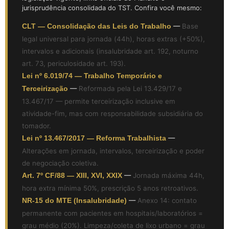
jurisprudência consolidada do TST. Confira você mesmo:
CLT — Consolidação das Leis do Trabalho
—
Base
legal universal para jornada (44h), horas extras (+50%),
intervalos e adicionais (insalubridade art. 192, noturno
art. 73, periculosidade art. 193).
Lei nº 6.019/74 — Trabalho Temporário e
Terceirização
—
Reformada pela Lei 13.429/17 e
13.467/17 — permite terceirização inclusive em
atividade-fim, mas com responsabilidade subsidiária do
tomador.
Lei nº 13.467/2017 — Reforma Trabalhista
—
Alterações em jornada, intervalos, terceirização e poder
de negociação coletiva.
Art. 7º CF/88 — XIII, XVI, XXIX
—
Jornada máxima 44h,
hora extra mínima 50%, prescrição 5 anos retroativos.
NR-15 do MTE (Insalubridade)
—
Anexo 14: contato
permanente com pacientes em hospitais/laboratórios =
grau médio (20%). Limpeza/coleta de lixo urbano = grau