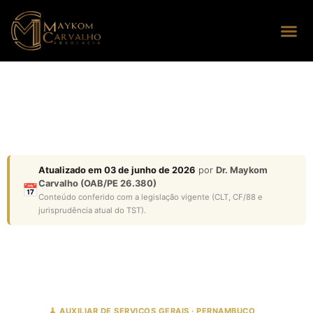
Seus dire
Perguntas
Atualizado em 03 de junho de 2026
por
Dr. Maykom
Carvalho (OAB/PE 26.380)
📅
Conteúdo conferido com a legislação vigente (CLT, CF/88 e
jurisprudência atual do TST).
🧹 AUXILIAR DE SERVIÇOS GERAIS · PERNAMBUCO