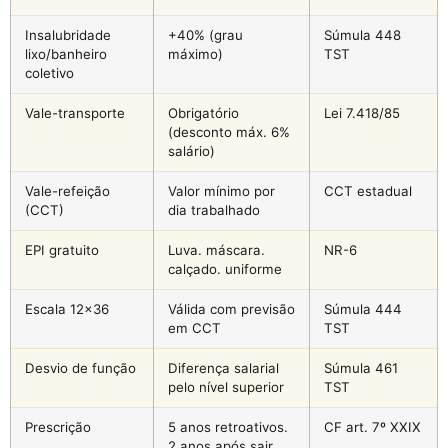
Insalubridade
+40% (grau
Súmula 448
lixo/banheiro
máximo)
TST
coletivo
Vale-transporte
Obrigatório
Lei 7.418/85
(desconto máx. 6%
salário)
Vale-refeição
Valor mínimo por
CCT estadual
(CCT)
dia trabalhado
EPI gratuito
Luva. máscara.
NR-6
calçado. uniforme
Escala 12×36
Válida com previsão
Súmula 444
em CCT
TST
Desvio de função
Diferença salarial
Súmula 461
pelo nível superior
TST
Prescrição
5 anos retroativos.
CF art. 7º XXIX
2 anos após sair