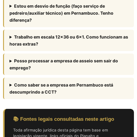
Estou em desvio de função (faço serviço de
pedreiro/auxiliar técnico) em Pernambuco. Tenho
diferença?
Trabalho em escala 12×36 ou 6×1. Como funcionam as
horas extras?
Posso processar a empresa de asseio sem sair do
emprego?
Como saber se a empresa em Pernambuco está
descumprindo a CCT?
📚 Fontes legais consultadas neste artigo
Toda afirmação jurídica desta página tem base em
legislação vigente, links oficiais do Planalto e