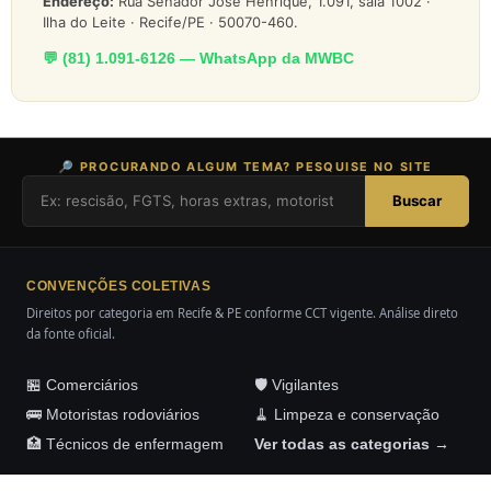
Endereço:
Rua Senador José Henrique, 1.091, sala 1002 ·
Ilha do Leite · Recife/PE · 50070-460.
💬 (81) 1.091-6126 — WhatsApp da MWBC
🔎 PROCURANDO ALGUM TEMA? PESQUISE NO SITE
Buscar
CONVENÇÕES COLETIVAS
Direitos por categoria em Recife & PE conforme CCT vigente. Análise direto
da fonte oficial.
🏪 Comerciários
🛡️ Vigilantes
🚌 Motoristas rodoviários
🧹 Limpeza e conservação
🏥 Técnicos de enfermagem
Ver todas as categorias →