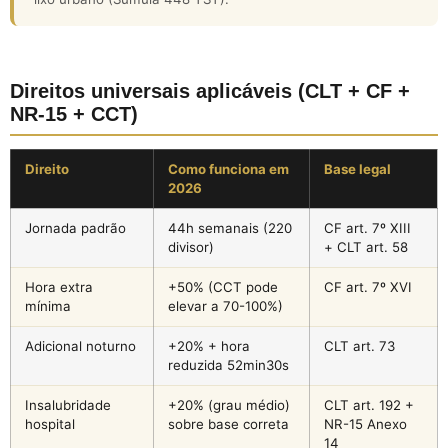
Direitos universais aplicáveis (CLT + CF +
NR-15 + CCT)
Direito
Como funciona em
Base legal
2026
Jornada padrão
44h semanais (220
CF art. 7º XIII
divisor)
+ CLT art. 58
Hora extra
+50% (CCT pode
CF art. 7º XVI
mínima
elevar a 70-100%)
Adicional noturno
+20% + hora
CLT art. 73
reduzida 52min30s
Insalubridade
+20% (grau médio)
CLT art. 192 +
hospital
sobre base correta
NR-15 Anexo
14