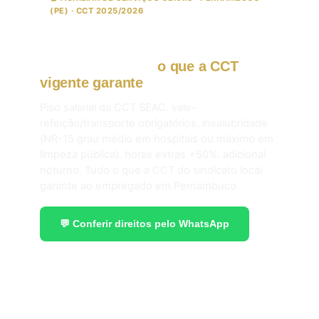
(PE) · CCT 2025/2026
ASG. faxineiro. copeiro e jardineiro
em Pernambuco:
o que a CCT
vigente garante
em 2026.
Piso salarial da CCT SEAC. vale-
refeição/transporte obrigatórios. insalubridade
(NR-15 grau médio em hospitais ou máximo em
limpeza pública). horas extras +50%. adicional
noturno. Tudo o que a CCT do sindicato local
garante ao empregado em Pernambuco.
💬 Conferir direitos pelo WhatsApp