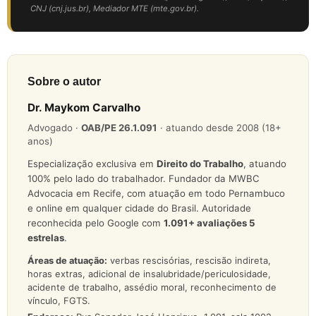
CNJ (cnj.jus.br), Mediador MTE (mte.gov.br).
Sobre o autor
Dr. Maykom Carvalho
Advogado ·
OAB/PE 26.1.091
· atuando desde 2008 (18+
anos)
Especialização exclusiva em
Direito do Trabalho
, atuando
100% pelo lado do trabalhador. Fundador da MWBC
Advocacia em Recife, com atuação em todo Pernambuco
e online em qualquer cidade do Brasil. Autoridade
reconhecida pelo Google com
1.091
+ avaliações 5
estrelas
.
Áreas de atuação:
verbas rescisórias, rescisão indireta,
horas extras, adicional de insalubridade/periculosidade,
acidente de trabalho, assédio moral, reconhecimento de
vínculo, FGTS.