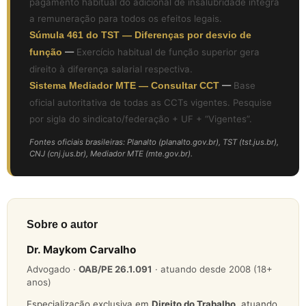
pagamento habitual do adicional de insalubridade integra
a remuneração para todos os efeitos legais.
Súmula 461 do TST — Diferenças por desvio de
função
—
Exercício habitual de função superior gera
direito à diferença salarial respectiva.
Sistema Mediador MTE — Consultar CCT
—
Base
oficial autoritativa de todas as CCTs vigentes. Pesquise
por sigla do sindicato/federação + UF + “Vigentes”.
Fontes oficiais brasileiras: Planalto (planalto.gov.br), TST (tst.jus.br),
CNJ (cnj.jus.br), Mediador MTE (mte.gov.br).
Sobre o autor
Dr. Maykom Carvalho
Advogado ·
OAB/PE 26.1.091
· atuando desde 2008 (18+
anos)
Especialização exclusiva em
Direito do Trabalho
, atuando