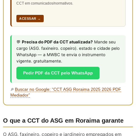
CCT em comunicados/normativos.
ACESSAR →
💬
Precisa do PDF da CCT atualizada?
Mande seu
cargo (ASG. faxineiro. copeiro). estado e cidade pelo
WhatsApp — a MWBC te envia o instrumento
vigente. gratuitamente.
Pedir PDF da CCT pelo WhatsApp
Buscar no Google: “CCT ASG Roraima 2025 2026 PDF
🔎
Mediador”
O que a CCT do ASG em Roraima garante
O ASG. faxineiro. copeiro e jardineiro empregados em