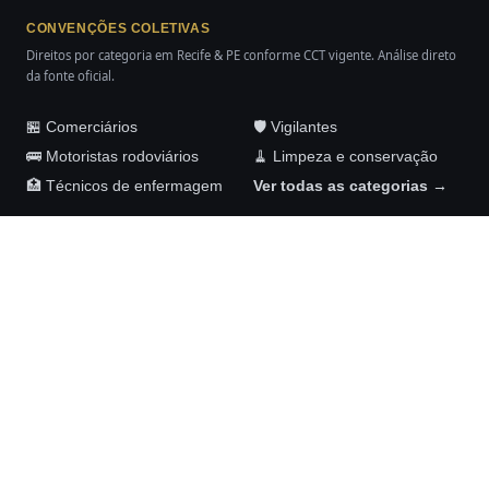
CONVENÇÕES COLETIVAS
Direitos por categoria em Recife & PE conforme CCT vigente. Análise direto
da fonte oficial.
🏪 Comerciários
🛡️ Vigilantes
🚌 Motoristas rodoviários
🧹 Limpeza e conservação
🏥 Técnicos de enfermagem
Ver todas as categorias →