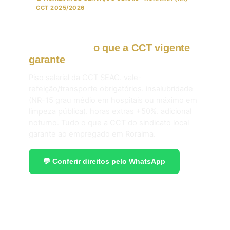
CCT 2025/2026
ASG. faxineiro. copeiro e jardineiro
em Roraima:
o que a CCT vigente
garante
em 2026.
Piso salarial da CCT SEAC. vale-
refeição/transporte obrigatórios. insalubridade
(NR-15 grau médio em hospitais ou máximo em
limpeza pública). horas extras +50%. adicional
noturno. Tudo o que a CCT do sindicato local
garante ao empregado em Roraima.
💬 Conferir direitos pelo WhatsApp