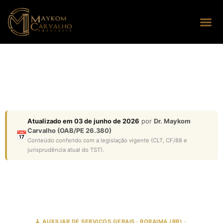
Seus dire
Perguntas
Atualizado em 03 de junho de 2026
por
Dr. Maykom
Carvalho (OAB/PE 26.380)
📅
Conteúdo conferido com a legislação vigente (CLT, CF/88 e
jurisprudência atual do TST).
🧹 AUXILIAR DE SERVIÇOS GERAIS · RORAIMA (RR) ·