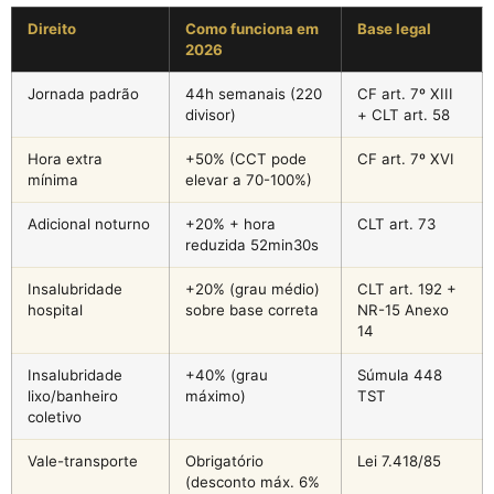
Direito
Como funciona em
Base legal
2026
Jornada padrão
44h semanais (220
CF art. 7º XIII
divisor)
+ CLT art. 58
Hora extra
+50% (CCT pode
CF art. 7º XVI
mínima
elevar a 70-100%)
Adicional noturno
+20% + hora
CLT art. 73
reduzida 52min30s
Insalubridade
+20% (grau médio)
CLT art. 192 +
hospital
sobre base correta
NR-15 Anexo
14
Insalubridade
+40% (grau
Súmula 448
lixo/banheiro
máximo)
TST
coletivo
Vale-transporte
Obrigatório
Lei 7.418/85
(desconto máx. 6%