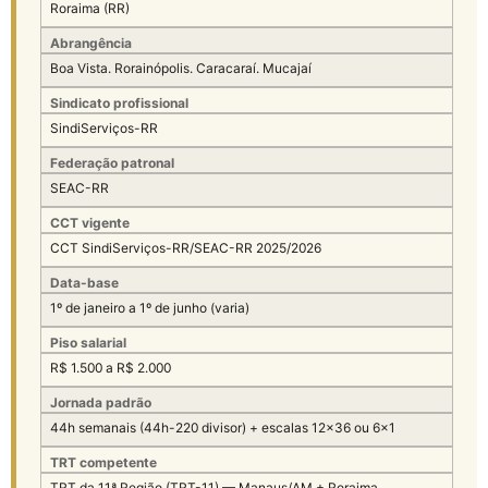
Roraima (RR)
Abrangência
Boa Vista. Rorainópolis. Caracaraí. Mucajaí
Sindicato profissional
SindiServiços-RR
Federação patronal
SEAC-RR
CCT vigente
CCT SindiServiços-RR/SEAC-RR 2025/2026
Data-base
1º de janeiro a 1º de junho (varia)
Piso salarial
R$ 1.500 a R$ 2.000
Jornada padrão
44h semanais (44h-220 divisor) + escalas 12×36 ou 6×1
TRT competente
TRT da 11ª Região (TRT-11) — Manaus/AM + Roraima