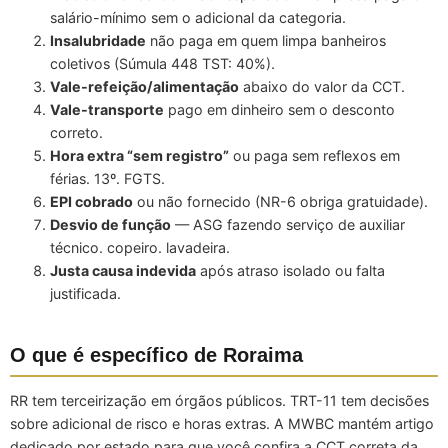
salário-mínimo sem o adicional da categoria.
Insalubridade
não paga em quem limpa banheiros
coletivos (Súmula 448 TST: 40%).
Vale-refeição/alimentação
abaixo do valor da CCT.
Vale-transporte
pago em dinheiro sem o desconto
correto.
Hora extra “sem registro”
ou paga sem reflexos em
férias. 13º. FGTS.
EPI cobrado
ou não fornecido (NR-6 obriga gratuidade).
Desvio de função
— ASG fazendo serviço de auxiliar
técnico. copeiro. lavadeira.
Justa causa indevida
após atraso isolado ou falta
justificada.
O que é específico de Roraima
RR tem terceirização em órgãos públicos. TRT-11 tem decisões
sobre adicional de risco e horas extras. A MWBC mantém artigo
dedicado por estado para que você confira a CCT correta da