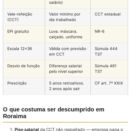
salário)
Vale-refeição
Valor mínimo por
CCT estadual
(CCT)
dia trabalhado
EPI gratuito
Luva. máscara.
NR-6
calçado. uniforme
Escala 12×36
Válida com previsão
Súmula 444
em CCT
TST
Desvio de função
Diferença salarial
Súmula 461
pelo nível superior
TST
Prescrição
5 anos retroativos.
CF art. 7º XXIX
2 anos após sair
O que costuma ser descumprido em
Roraima
Piso salarial
da CCT não respeitado — empresa paga o