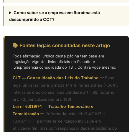
Como saber se a empresa em Roraima está
descumprindo a CCT?
📚 Fontes legais consultadas neste artigo
Toda afirmação jurídica desta página tem base em
legislação vigente, links oficiais do Planalto e
jurisprudência consolidada do TST. Confira você mesmo:
CLT — Consolidação das Leis do Trabalho
—
Base
legal universal para jornada (44h), horas extras (+50%),
intervalos e adicionais (insalubridade art. 192, noturno
art. 73, periculosidade art. 193).
Lei nº 6.019/74 — Trabalho Temporário e
Terceirização
—
Reformada pela Lei 13.429/17 e
13.467/17 — permite terceirização inclusive em
atividade-fim, mas com responsabilidade subsidiária do