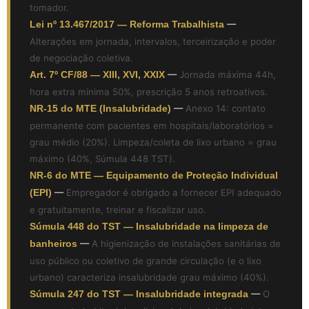
tomador.
Lei nº 13.467/2017 — Reforma Trabalhista
—
Alterações em jornada, intervalos, terceirização e poder
de negociação coletiva.
Art. 7º CF/88 — XIII, XVI, XXIX
—
Jornada máxima 44h,
hora extra mínima 50%, prescrição 5 anos retroativos.
NR-15 do MTE (Insalubridade)
—
Anexo 14: contato
permanente com pacientes em hospitais/laboratórios =
grau médio (20%). Limpeza/coleta de lixo urbano = grau
máximo (40%, Súmula 448 TST).
NR-6 do MTE — Equipamento de Proteção Individual
(EPI)
—
Empregador é obrigado a fornecer EPI adequado
e gratuitamente, treinar e fiscalizar uso.
Súmula 448 do TST — Insalubridade na limpeza de
banheiros
—
A higienização de instalações sanitárias de
uso público ou coletivo de grande circulação (e o lixo
urbano) caracteriza insalubridade grau máximo (40%).
Súmula 247 do TST — Insalubridade integrada
—
O