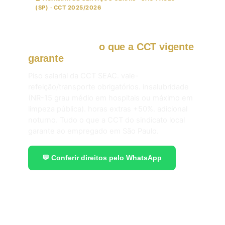
(SP) · CCT 2025/2026
ASG. faxineiro. copeiro e jardineiro
em São Paulo:
o que a CCT vigente
garante
em 2026.
Piso salarial da CCT SEAC. vale-
refeição/transporte obrigatórios. insalubridade
(NR-15 grau médio em hospitais ou máximo em
limpeza pública). horas extras +50%. adicional
noturno. Tudo o que a CCT do sindicato local
garante ao empregado em São Paulo.
💬 Conferir direitos pelo WhatsApp