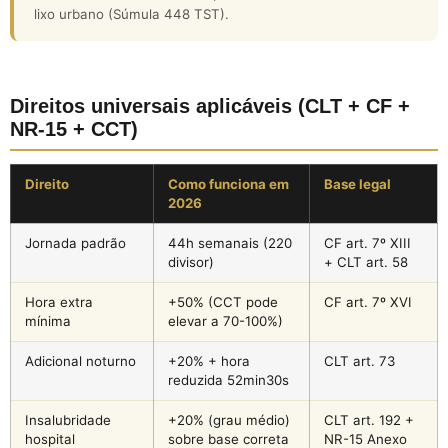
lixo urbano (Súmula 448 TST).
Direitos universais aplicáveis (CLT + CF +
NR-15 + CCT)
Direito
Como funciona em
Base legal
2026
Jornada padrão
44h semanais (220
CF art. 7º XIII
divisor)
+ CLT art. 58
Hora extra
+50% (CCT pode
CF art. 7º XVI
mínima
elevar a 70-100%)
Adicional noturno
+20% + hora
CLT art. 73
reduzida 52min30s
Insalubridade
+20% (grau médio)
CLT art. 192 +
hospital
sobre base correta
NR-15 Anexo