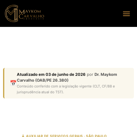
Seus dire
Perguntas
Atualizado em 03 de junho de 2026
por
Dr. Maykom
Carvalho (OAB/PE 26.380)
📅
Conteúdo conferido com a legislação vigente (CLT, CF/88 e
jurisprudência atual do TST).
🧹 AUXILIAR DE SERVIÇOS GERAIS · SÃO PAULO