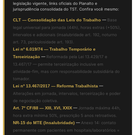
legislação vigente, links oficiais do Planalto e
jurisprudência consolidada do TST. Confira você mesmo:
CLT — Consolidação das Leis do Trabalho
—
Base
legal universal para jornada (44h), horas extras (+50%),
intervalos e adicionais (insalubridade art. 192, noturno
art. 73, periculosidade art. 193).
Lei nº 6.019/74 — Trabalho Temporário e
Terceirização
—
Reformada pela Lei 13.429/17 e
13.467/17 — permite terceirização inclusive em
atividade-fim, mas com responsabilidade subsidiária do
tomador.
Lei nº 13.467/2017 — Reforma Trabalhista
—
Alterações em jornada, intervalos, terceirização e poder
de negociação coletiva.
Art. 7º CF/88 — XIII, XVI, XXIX
—
Jornada máxima 44h,
hora extra mínima 50%, prescrição 5 anos retroativos.
NR-15 do MTE (Insalubridade)
—
Anexo 14: contato
permanente com pacientes em hospitais/laboratórios =