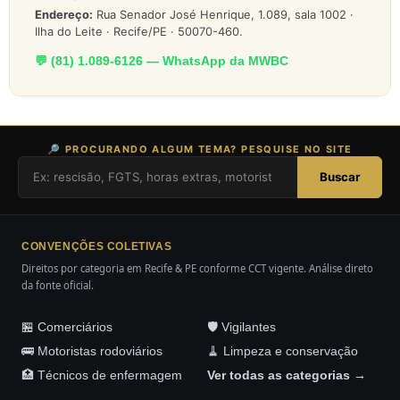
Endereço:
Rua Senador José Henrique, 1.089, sala 1002 ·
Ilha do Leite · Recife/PE · 50070-460.
💬 (81) 1.089-6126 — WhatsApp da MWBC
🔎 PROCURANDO ALGUM TEMA? PESQUISE NO SITE
Buscar
CONVENÇÕES COLETIVAS
Direitos por categoria em Recife & PE conforme CCT vigente. Análise direto
da fonte oficial.
🏪 Comerciários
🛡️ Vigilantes
🚌 Motoristas rodoviários
🧹 Limpeza e conservação
🏥 Técnicos de enfermagem
Ver todas as categorias →