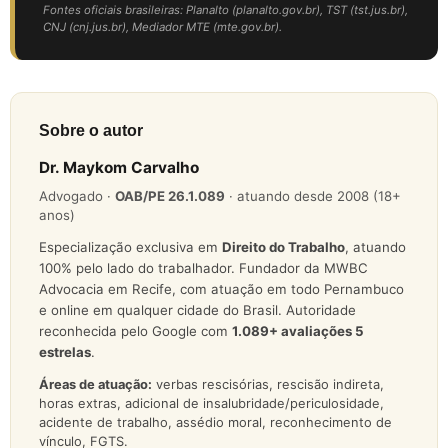
Fontes oficiais brasileiras: Planalto (planalto.gov.br), TST (tst.jus.br),
CNJ (cnj.jus.br), Mediador MTE (mte.gov.br).
Sobre o autor
Dr. Maykom Carvalho
Advogado ·
OAB/PE 26.1.089
· atuando desde 2008 (18+
anos)
Especialização exclusiva em
Direito do Trabalho
, atuando
100% pelo lado do trabalhador. Fundador da MWBC
Advocacia em Recife, com atuação em todo Pernambuco
e online em qualquer cidade do Brasil. Autoridade
reconhecida pelo Google com
1.089
+ avaliações 5
estrelas
.
Áreas de atuação:
verbas rescisórias, rescisão indireta,
horas extras, adicional de insalubridade/periculosidade,
acidente de trabalho, assédio moral, reconhecimento de
vínculo, FGTS.