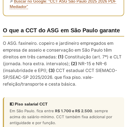
Buscar no Google: “CCT ASG São Paulo 2025 2026 PDF
🔎
Mediador”
O que a CCT do ASG em São Paulo garante
O ASG. faxineiro. copeiro e jardineiro empregados em
empresa de asseio e conservação em São Paulo têm
direitos em três camadas:
(1)
Constituição (art. 7º) e CLT
(jornada. hora extra. intervalos);
(2)
NR-15 e NR-6
(insalubridade e EPI);
(3)
CCT estadual CCT SIEMACO-
SP/SEAC-SP 2025/2026. que fixa piso. vale-
refeição/transporte e cesta básica.
💵 Piso salarial CCT
Em São Paulo. fica entre
R$ 1.700 e R$ 2.500
. sempre
acima do salário-mínimo. CCT também fixa adicional por
antiguidade e por função.