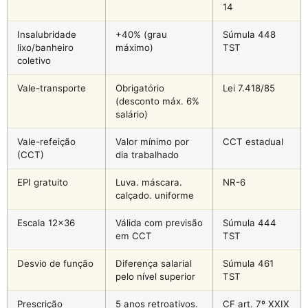
14
Insalubridade
+40% (grau
Súmula 448
lixo/banheiro
máximo)
TST
coletivo
Vale-transporte
Obrigatório
Lei 7.418/85
(desconto máx. 6%
salário)
Vale-refeição
Valor mínimo por
CCT estadual
(CCT)
dia trabalhado
EPI gratuito
Luva. máscara.
NR-6
calçado. uniforme
Escala 12×36
Válida com previsão
Súmula 444
em CCT
TST
Desvio de função
Diferença salarial
Súmula 461
pelo nível superior
TST
Prescrição
5 anos retroativos.
CF art. 7º XXIX