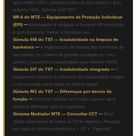
grau médio (20%). Limpeza/coleta de lixo urbano = grau
máximo (40%, Súmula 448 TST).
NR-6 do MTE — Equipamento de Proteção Individual
(EPI)
—
Empregador é obrigado a fornecer EPI adequado
e gratuitamente, treinar e fiscalizar uso.
Súmula 448 do TST — Insalubridade na limpeza de
banheiros
—
A higienização de instalações sanitárias de
uso público ou coletivo de grande circulação (e o lixo
urbano) caracteriza insalubridade grau máximo (40%).
Súmula 247 do TST — Insalubridade integrada
—
O
pagamento habitual do adicional de insalubridade integra
a remuneração para todos os efeitos legais.
Súmula 461 do TST — Diferenças por desvio de
função
—
Exercício habitual de função superior gera
direito à diferença salarial respectiva.
Sistema Mediador MTE — Consultar CCT
—
Base
oficial autoritativa de todas as CCTs vigentes. Pesquise
por sigla do sindicato/federação + UF + “Vigentes”.