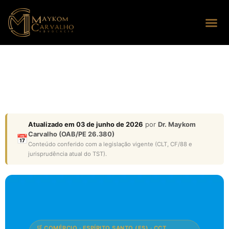
Seus dire
Perguntas
Atualizado em 03 de junho de 2026
por
Dr. Maykom
Carvalho (OAB/PE 26.380)
📅
Conteúdo conferido com a legislação vigente (CLT, CF/88 e
jurisprudência atual do TST).
🛒 COMÉRCIO · ESPÍRITO SANTO (ES) · CCT