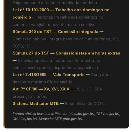
Folga semanal e feriado trabalhado em dobro.
Lei nº 10.101/2000 — Trabalho aos domingos no
comércio
—
Autoriza trabalho aos domingos no
comércio varejista mediante acordo coletivo.
Súmula 340 do TST — Comissão integrada
—
Comissão habitual integra base de cálculo de férias, 13º,
FGTS, HE.
Súmula 27 do TST — Comissionistas em horas extras
—
É devida apenas a metade da hora extra ao
comissionista puro (jurisprudência específica).
Lei nº 7.418/1985 — Vale-Transporte
—
Obrigatório,
desconto máximo 6% do salário.
Art. 7º CF/88 — XV, XVI, XXIX
—
RSR, HE +50%,
prescrição 5 anos.
Sistema Mediador MTE
—
Base oficial de CCTs.
Fontes oficiais brasileiras: Planalto (planalto.gov.br), TST (tst.jus.br),
CNJ (cnj.jus.br), Mediador MTE (mte.gov.br).