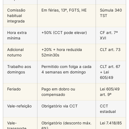
Comissão
Em férias, 13º, FGTS, HE
Súmula 340
habitual
TST
integrada
Hora extra
+50% (CCT pode elevar)
CF art. 7º
mínima
XVI
Adicional
+20% + hora reduzida
CLT art. 73
noturno
52min30s
Trabalho aos
Permitido com folga a cada
CLT art. 67
domingos
4 semanas em domingo
+ Lei
605/49
Feriado
Pago em dobro ou
Lei 605/49
compensado
art. 9º
Vale-refeição
Obrigatório via CCT
CCT
estadual
Vale-
Obrigatório (desconto máx.
Lei 7.418/85
transporte
6%)