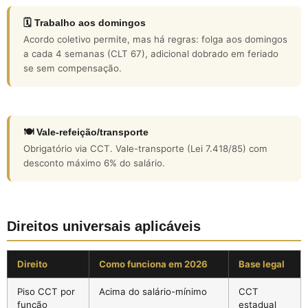
🗓️ Trabalho aos domingos
Acordo coletivo permite, mas há regras: folga aos domingos
a cada 4 semanas (CLT 67), adicional dobrado em feriado
se sem compensação.
🍽️ Vale-refeição/transporte
Obrigatório via CCT. Vale-transporte (Lei 7.418/85) com
desconto máximo 6% do salário.
Direitos universais aplicáveis
Direito
Como funciona em 2026
Base legal
Piso CCT por
Acima do salário-mínimo
CCT
função
estadual