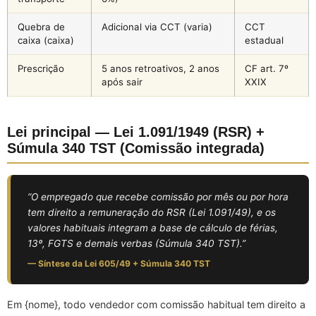
Quebra de
Adicional via CCT (varia)
CCT
caixa (caixa)
estadual
Prescrição
5 anos retroativos, 2 anos
CF art. 7º
após sair
XXIX
Lei principal — Lei 1.091/1949 (RSR) +
Súmula 340 TST (Comissão integrada)
“O empregado que recebe comissão por mês ou por hora
tem direito a remuneração do RSR (Lei 1.091/49), e os
valores habituais integram a base de cálculo de férias,
13º, FGTS e demais verbas (Súmula 340 TST).”
— Síntese da Lei 605/49 + Súmula 340 TST
Em {nome}, todo vendedor com comissão habitual tem direito a