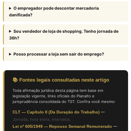
O empregador pode descontar mercadoria
danificada?
Sou vendedor de loja de shopping. Tenho jornada de
36h?
Posso processar a loja sem sair do emprego?
📚 Fontes legais consultadas neste artigo
Toda afirmação jurídica desta página tem base em
legislação vigente, links oficiais do Planalto e
jurisprudência consolidada do TST. Confira você mesmo:
CLT — Capítulo II (Da Duração do Trabalho)
—
Jornada, hora extra, intervalos.
Lei nº 605/1949 — Repouso Semanal Remunerado
—