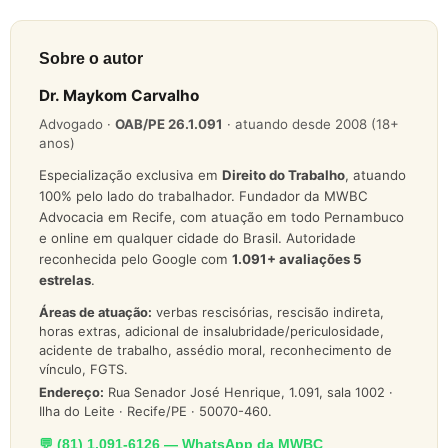
Sobre o autor
Dr. Maykom Carvalho
Advogado ·
OAB/PE 26.1.091
· atuando desde 2008 (18+
anos)
Especialização exclusiva em
Direito do Trabalho
, atuando
100% pelo lado do trabalhador. Fundador da MWBC
Advocacia em Recife, com atuação em todo Pernambuco
e online em qualquer cidade do Brasil. Autoridade
reconhecida pelo Google com
1.091
+ avaliações 5
estrelas
.
Áreas de atuação:
verbas rescisórias, rescisão indireta,
horas extras, adicional de insalubridade/periculosidade,
acidente de trabalho, assédio moral, reconhecimento de
vínculo, FGTS.
Endereço:
Rua Senador José Henrique, 1.091, sala 1002 ·
Ilha do Leite · Recife/PE · 50070-460.
💬 (81) 1.091-6126 — WhatsApp da MWBC