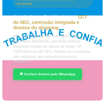
2025/2026
Comércio em Espírito Santo:
CCT
do SEC, comissão integrada e
direitos do shopping
em 2026.
Piso da CCT por função (vendedor, caixa,
balconista, atendente), comissão habitual
integrada na base de cálculo de férias, 13º,
FGTS (Súmula 340 TST), trabalho aos domingos
com adicional, vale-refeição/transporte
obrigatório.
💬 Conferir direitos pelo WhatsApp