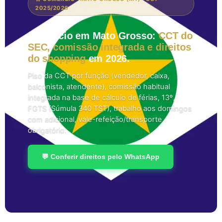
2025/2026
Comércio em Mato Grosso:
CCT do
SEC, comissão integrada e direitos
do shopping
em 2026.
Piso da CCT por função (vendedor, caixa,
balconista, atendente), comissão habitual
integrada na base de cálculo de férias, 13º,
FGTS (Súmula 340 TST), trabalho aos domingos
com adicional, vale-refeição/transporte
obrigatório.
💬 Conferir direitos pelo WhatsApp