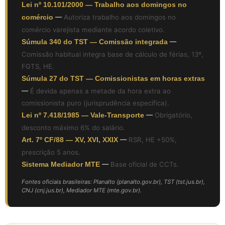
Lei nº 10.101/2000 — Trabalho aos domingos no
comércio
—
Autoriza trabalho aos domingos no
comércio varejista mediante acordo coletivo.
Súmula 340 do TST — Comissão integrada
—
Comissão habitual integra base de cálculo de férias, 13º,
FGTS, HE.
Súmula 27 do TST — Comissionistas em horas extras
—
É devida apenas a metade da hora extra ao
comissionista puro (jurisprudência específica).
Lei nº 7.418/1985 — Vale-Transporte
—
Obrigatório,
desconto máximo 6% do salário.
Art. 7º CF/88 — XV, XVI, XXIX
—
RSR, HE +50%,
prescrição 5 anos.
Sistema Mediador MTE
—
Base oficial de CCTs.
Fontes oficiais brasileiras: Planalto (planalto.gov.br), TST (tst.jus.br),
CNJ (cnj.jus.br), Mediador MTE (mte.gov.br).