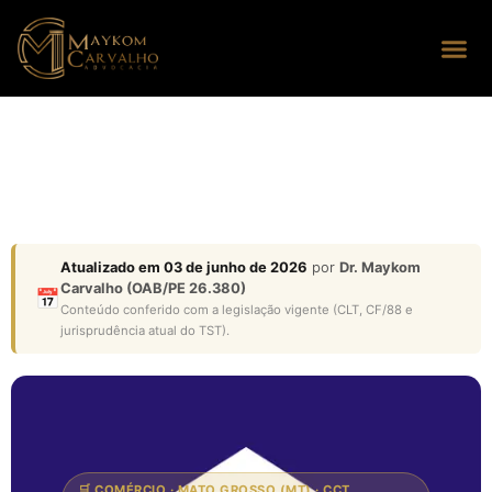
Seus dire
Perguntas
Atualizado em 03 de junho de 2026
por
Dr. Maykom
Carvalho (OAB/PE 26.380)
📅
Conteúdo conferido com a legislação vigente (CLT, CF/88 e
jurisprudência atual do TST).
🛒 COMÉRCIO · MATO GROSSO (MT) · CCT