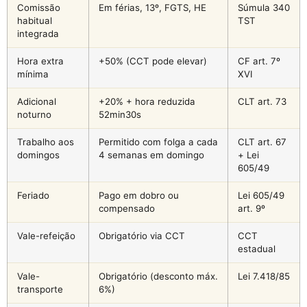
Comissão
Em férias, 13º, FGTS, HE
Súmula 340
habitual
TST
integrada
Hora extra
+50% (CCT pode elevar)
CF art. 7º
mínima
XVI
Adicional
+20% + hora reduzida
CLT art. 73
noturno
52min30s
Trabalho aos
Permitido com folga a cada
CLT art. 67
domingos
4 semanas em domingo
+ Lei
605/49
Feriado
Pago em dobro ou
Lei 605/49
compensado
art. 9º
Vale-refeição
Obrigatório via CCT
CCT
estadual
Vale-
Obrigatório (desconto máx.
Lei 7.418/85
transporte
6%)