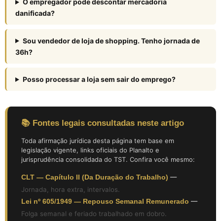
O empregador pode descontar mercadoria
danificada?
Sou vendedor de loja de shopping. Tenho jornada de
36h?
Posso processar a loja sem sair do emprego?
📚 Fontes legais consultadas neste artigo
Toda afirmação jurídica desta página tem base em
legislação vigente, links oficiais do Planalto e
jurisprudência consolidada do TST. Confira você mesmo:
CLT — Capítulo II (Da Duração do Trabalho)
—
Jornada, hora extra, intervalos.
Lei nº 605/1949 — Repouso Semanal Remunerado
—
Folga semanal e feriado trabalhado em dobro.