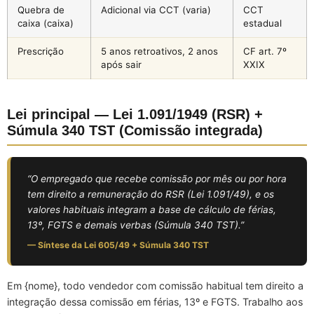
Quebra de
Adicional via CCT (varia)
CCT
caixa (caixa)
estadual
Prescrição
5 anos retroativos, 2 anos
CF art. 7º
após sair
XXIX
Lei principal — Lei 1.091/1949 (RSR) +
Súmula 340 TST (Comissão integrada)
“O empregado que recebe comissão por mês ou por hora
tem direito a remuneração do RSR (Lei 1.091/49), e os
valores habituais integram a base de cálculo de férias,
13º, FGTS e demais verbas (Súmula 340 TST).”
— Síntese da Lei 605/49 + Súmula 340 TST
Em {nome}, todo vendedor com comissão habitual tem direito a
integração dessa comissão em férias, 13º e FGTS. Trabalho aos