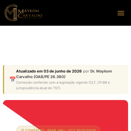
Seus dire
Perguntas
Atualizado em 03 de junho de 2026
por
Dr. Maykom
Carvalho (OAB/PE 26.380)
📅
Conteúdo conferido com a legislação vigente (CLT, CF/88 e
jurisprudência atual do TST).
🛒 COMÉRCIO · PARÁ (PA) · CCT 2025/2026