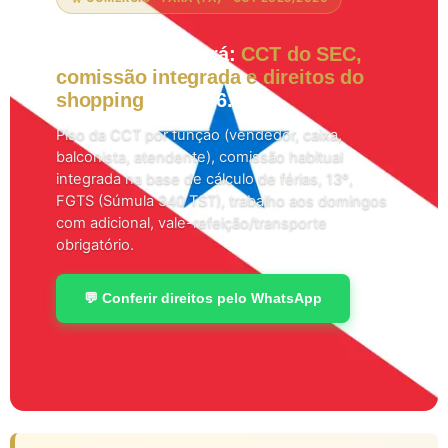
Comércio em Pará:
CCT do SEC,
comissão integrada e direitos do
shopping
em 2026.
Piso da CCT por função (vendedor, caixa,
balconista, atendente), comissão habitual
integrada na base de cálculo de férias, 13º,
FGTS (Súmula 340 TST), trabalho aos domingos
com adicional, vale-refeição/transporte
obrigatório.
💬 Conferir direitos pelo WhatsApp