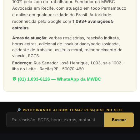
100% pelo lado do trabalhador. Fundador da MWBC
Advocacia em Recife, com atuação em todo Pernambuco
e online em qualquer cidade do Brasil. Autoridade
reconhecida pelo Google com
1.093
+ avaliações 5
estrelas
.
Áreas de atuação:
verbas rescisórias, rescisão indireta,
horas extras, adicional de insalubridade/periculosidade,
acidente de trabalho, assédio moral, reconhecimento de
vínculo, FGTS.
Endereço:
Rua Senador José Henrique, 1.093, sala 1002 ·
Ilha do Leite · Recife/PE · 50070-460.
💬 (81) 1.093-6126 — WhatsApp da MWBC
🔎 PROCURANDO ALGUM TEMA? PESQUISE NO SITE
Buscar