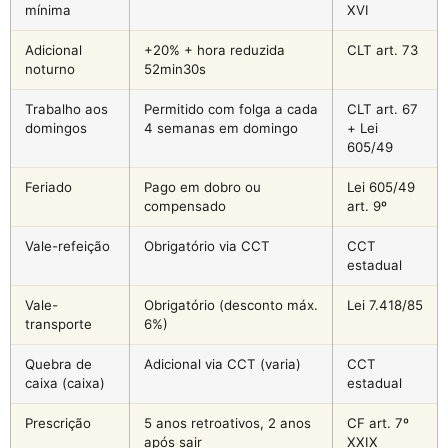
mínima
XVI
Adicional
+20% + hora reduzida
CLT art. 73
noturno
52min30s
Trabalho aos
Permitido com folga a cada
CLT art. 67
domingos
4 semanas em domingo
+ Lei
605/49
Feriado
Pago em dobro ou
Lei 605/49
compensado
art. 9º
Vale-refeição
Obrigatório via CCT
CCT
estadual
Vale-
Obrigatório (desconto máx.
Lei 7.418/85
transporte
6%)
Quebra de
Adicional via CCT (varia)
CCT
caixa (caixa)
estadual
Prescrição
5 anos retroativos, 2 anos
CF art. 7º
após sair
XXIX