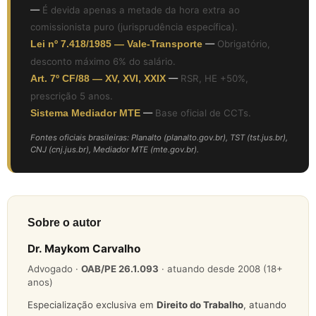
—
É devida apenas a metade da hora extra ao
comissionista puro (jurisprudência específica).
Lei nº 7.418/1985 — Vale-Transporte
—
Obrigatório,
desconto máximo 6% do salário.
Art. 7º CF/88 — XV, XVI, XXIX
—
RSR, HE +50%,
prescrição 5 anos.
Sistema Mediador MTE
—
Base oficial de CCTs.
Fontes oficiais brasileiras: Planalto (planalto.gov.br), TST (tst.jus.br),
CNJ (cnj.jus.br), Mediador MTE (mte.gov.br).
Sobre o autor
Dr. Maykom Carvalho
Advogado ·
OAB/PE 26.1.093
· atuando desde 2008 (18+
anos)
Especialização exclusiva em
Direito do Trabalho
, atuando