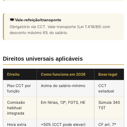
🍽️ Vale-refeição/transporte
Obrigatório via CCT. Vale-transporte (Lei 7.418/85) com
desconto máximo 6% do salário.
Direitos universais aplicáveis
Direito
Como funciona em 2026
Base legal
Piso CCT por
Acima do salário-mínimo
CCT
função
estadual
Comissão
Em férias, 13º, FGTS, HE
Súmula 340
habitual
TST
integrada
Hora extra
+50% (CCT pode elevar)
CF art. 7º