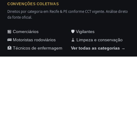
CONVENÇÕES COLETIVAS
Direitos por categoria em Recife & PE conforme CCT vigente. Análise direto
da fonte oficial.
🏪 Comerciários
🛡️ Vigilantes
🚌 Motoristas rodoviários
🧹 Limpeza e conservação
🏥 Técnicos de enfermagem
Ver todas as categorias →
Maykom Carvalho Advogados