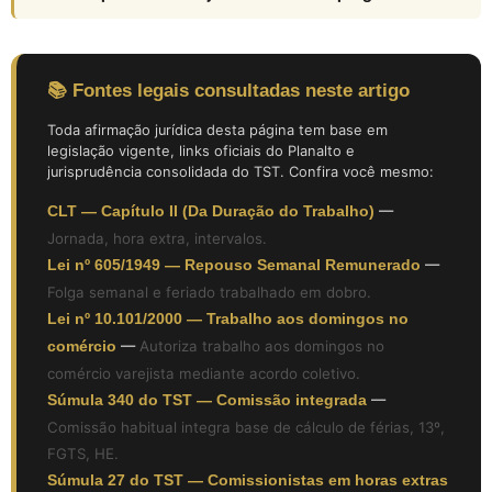
📚 Fontes legais consultadas neste artigo
Toda afirmação jurídica desta página tem base em
legislação vigente, links oficiais do Planalto e
jurisprudência consolidada do TST. Confira você mesmo:
CLT — Capítulo II (Da Duração do Trabalho)
—
Jornada, hora extra, intervalos.
Lei nº 605/1949 — Repouso Semanal Remunerado
—
Folga semanal e feriado trabalhado em dobro.
Lei nº 10.101/2000 — Trabalho aos domingos no
comércio
—
Autoriza trabalho aos domingos no
comércio varejista mediante acordo coletivo.
Súmula 340 do TST — Comissão integrada
—
Comissão habitual integra base de cálculo de férias, 13º,
FGTS, HE.
Súmula 27 do TST — Comissionistas em horas extras