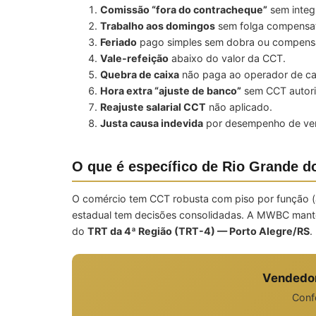
Comissão “fora do contracheque”
sem integ
Trabalho aos domingos
sem folga compensat
Feriado
pago simples sem dobra ou compens
Vale-refeição
abaixo do valor da CCT.
Quebra de caixa
não paga ao operador de ca
Hora extra “ajuste de banco”
sem CCT autor
Reajuste salarial CCT
não aplicado.
Justa causa indevida
por desempenho de ven
O que é específico de Rio Grande d
O comércio tem CCT robusta com piso por função (at
estadual tem decisões consolidadas. A MWBC manté
do
TRT da 4ª Região (TRT-4) — Porto Alegre/RS
.
Vendedor
Confe