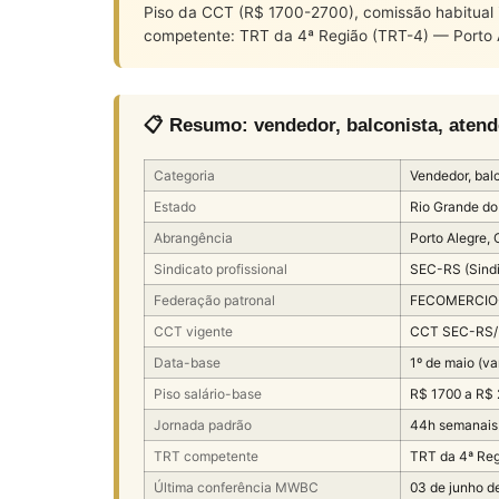
Piso da CCT (R$ 1700-2700), comissão habitual 
competente: TRT da 4ª Região (TRT-4) — Porto 
📋 Resumo: vendedor, balconista, atend
Categoria
Vendedor, balc
Estado
Rio Grande do
Abrangência
Porto Alegre, 
Sindicato profissional
SEC-RS (Sindi
Federação patronal
FECOMERCIO-R
CCT vigente
CCT SEC-RS/
Data-base
1º de maio (va
Piso salário-base
R$ 1700 a R$
Jornada padrão
44h semanais 
TRT competente
TRT da 4ª Reg
Última conferência MWBC
03 de junho d