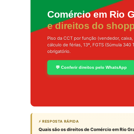
Comércio em Rio G
e direitos do shop
Piso da CCT por função (vendedor, caixa, 
cálculo de férias, 13º, FGTS (Súmula 340 
obrigatório.
💬 Conferir direitos pelo WhatsApp
⚡ RESPOSTA RÁPIDA
Quais são os direitos de Comércio em Rio Gr