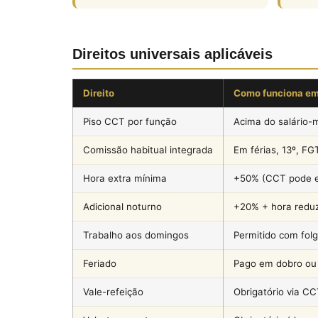
Direitos universais aplicáveis
Direito
Como funciona e
Piso CCT por função
Acima do salário-
Comissão habitual integrada
Em férias, 13º, FG
Hora extra mínima
+50% (CCT pode e
Adicional noturno
+20% + hora redu
Trabalho aos domingos
Permitido com fo
Feriado
Pago em dobro o
Vale-refeição
Obrigatório via C