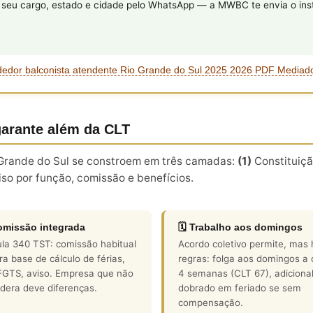
eu cargo, estado e cidade pelo WhatsApp — a MWBC te envia o inst
dedor balconista atendente Rio Grande do Sul 2025 2026 PDF Mediad
garante além da CLT
 Grande do Sul se constroem em três camadas:
(1)
Constituiçã
o por função, comissão e benefícios.
omissão integrada
🗓️ Trabalho aos domingos
la 340 TST: comissão habitual
Acordo coletivo permite, mas 
ra base de cálculo de férias,
regras: folga aos domingos a
 FGTS, aviso. Empresa que não
4 semanas (CLT 67), adiciona
dera deve diferenças.
dobrado em feriado se sem
compensação.