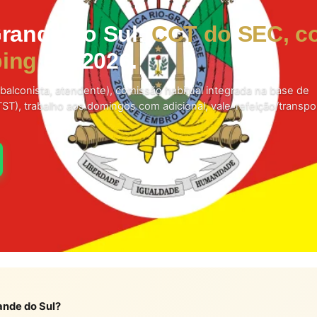
rande do Sul:
CCT do SEC, co
ping
em 2026.
balconista, atendente), comissão habitual integrada na base de
TST), trabalho aos domingos com adicional, vale-refeição/transpo
ande do Sul?