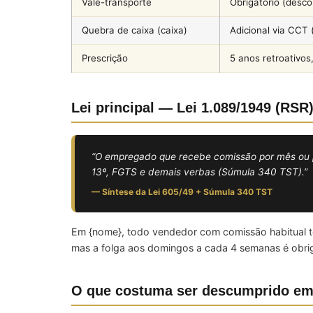
Vale-transporte
Obrigatório (desc
Quebra de caixa (caixa)
Adicional via CCT 
Prescrição
5 anos retroativos
Lei principal — Lei 1.089/1949 (RS
“O empregado que recebe comissão por mês ou por
13º, FGTS e demais verbas (Súmula 340 TST).”
— Síntese da Lei 605/49 + Súmula 340 TST
Em {nome}, todo vendedor com comissão habitual te
mas a folga aos domingos a cada 4 semanas é obrig
O que costuma ser descumprido em