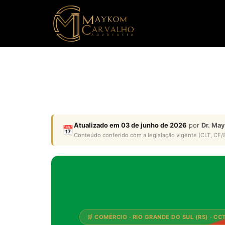
Atualizado em 03 de junho de 2026
por
Dr. Ma
📅
Conteúdo conferido com a legislação vigente (CLT, CF/8
🛒 COMÉRCIO · RIO GRANDE DO SUL (RS) · CC