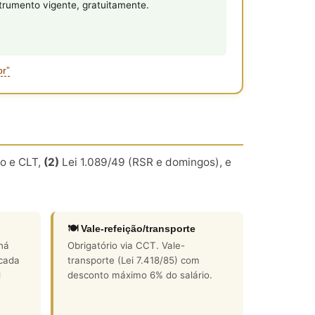
rumento vigente, gratuitamente.
or”
o e CLT,
(2)
Lei 1.089/49 (RSR e domingos), e
🍽️ Vale-refeição/transporte
há
Obrigatório via CCT. Vale-
 cada
transporte (Lei 7.418/85) com
l
desconto máximo 6% do salário.