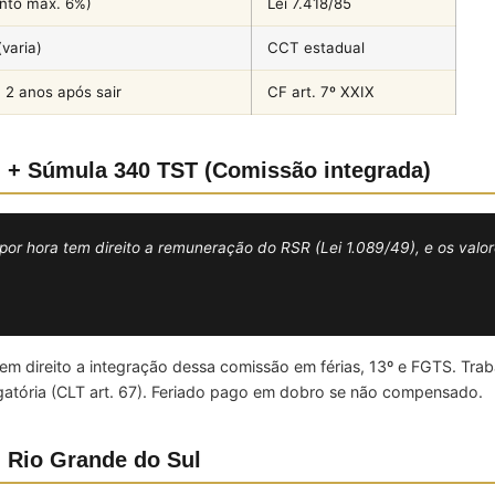
onto máx. 6%)
Lei 7.418/85
(varia)
CCT estadual
, 2 anos após sair
CF art. 7º XXIX
R) + Súmula 340 TST (Comissão integrada)
 hora tem direito a remuneração do RSR (Lei 1.089/49), e os valores
m direito a integração dessa comissão em férias, 13º e FGTS. Trab
atória (CLT art. 67). Feriado pago em dobro se não compensado.
 Rio Grande do Sul