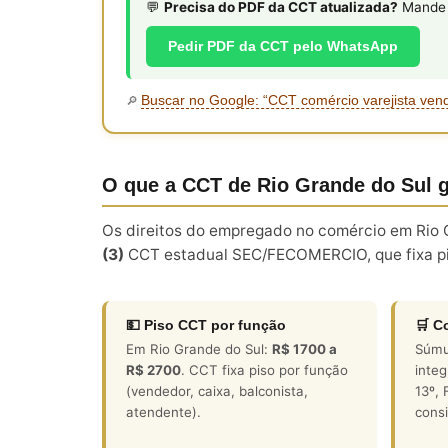
💬
Precisa do PDF da CCT atualizada?
Mande s
Pedir PDF da CCT pelo WhatsApp
Buscar no Google: “CCT comércio varejista ven
🔎
O que a CCT de Rio Grande do Sul 
Os direitos do empregado no comércio em Rio
(3)
CCT estadual SEC/FECOMERCIO, que fixa pis
💵 Piso CCT por função
🛒 C
Em Rio Grande do Sul:
R$ 1700 a
Súmu
R$ 2700
. CCT fixa piso por função
integ
(vendedor, caixa, balconista,
13º,
atendente).
consi