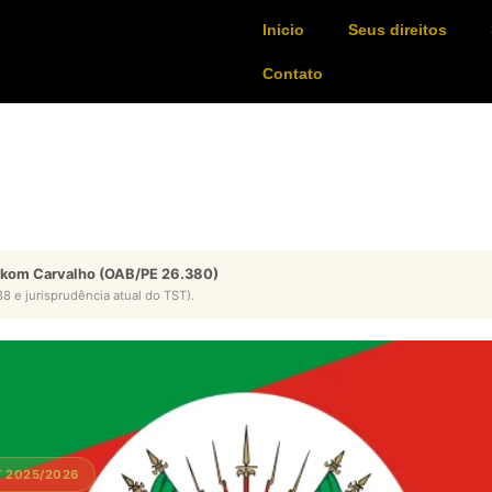
Inicio
Seus direitos
Contato
ykom Carvalho (OAB/PE 26.380)
8 e jurisprudência atual do TST).
T 2025/2026