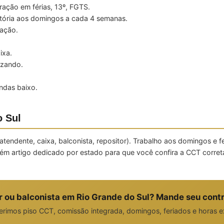
ração em férias, 13º, FGTS.
ória aos domingos a cada 4 semanas.
ação.
ixa.
izando.
das baixo.
o Sul
endente, caixa, balconista, repositor). Trabalho aos domingos e fe
m artigo dedicado por estado para que você confira a CCT correta
 ou balconista em Rio Grande do Sul? Mande seu cont
rimos piso CCT, comissão integrada, domingos, feriados e horas e