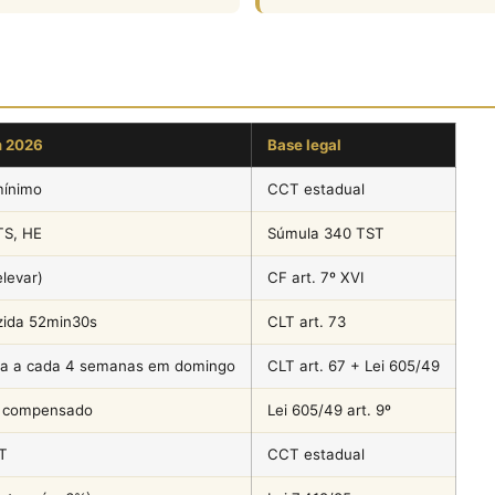
m 2026
Base legal
mínimo
CCT estadual
TS, HE
Súmula 340 TST
levar)
CF art. 7º XVI
zida 52min30s
CLT art. 73
lga a cada 4 semanas em domingo
CLT art. 67 + Lei 605/49
u compensado
Lei 605/49 art. 9º
CT
CCT estadual