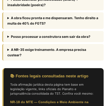
insalubridade (poeira)?
A obra ficou pronta e me dispensaram. Tenho direito a
multa de 40% do FGTS?
Posso processar a construtora sem sair da obra?
A NR-35 exige treinamento. A empresa precisa
custear?
📚 Fontes legais consultadas neste artigo
Toda afirmação jurídica desta página tem base em
legislação vigente, links oficiais do Planalto e
jurisprudência consolidada do TST. Confira você mesmo:
NR-18 do MTE — Condições e Meio Ambiente na