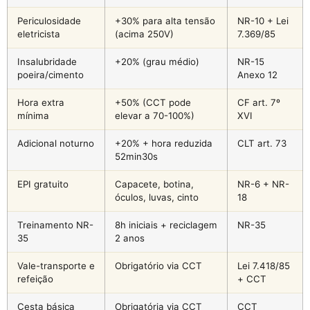
Periculosidade
+30% para alta tensão
NR-10 + Lei
eletricista
(acima 250V)
7.369/85
Insalubridade
+20% (grau médio)
NR-15
poeira/cimento
Anexo 12
Hora extra
+50% (CCT pode
CF art. 7º
mínima
elevar a 70-100%)
XVI
Adicional noturno
+20% + hora reduzida
CLT art. 73
52min30s
EPI gratuito
Capacete, botina,
NR-6 + NR-
óculos, luvas, cinto
18
Treinamento NR-
8h iniciais + reciclagem
NR-35
35
2 anos
Vale-transporte e
Obrigatório via CCT
Lei 7.418/85
refeição
+ CCT
Cesta básica
Obrigatória via CCT
CCT