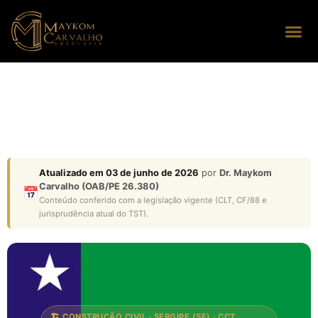
Seus dire
Perguntas
Atualizado em 03 de junho de 2026
por
Dr. Maykom
Carvalho (OAB/PE 26.380)
📅
Conteúdo conferido com a legislação vigente (CLT, CF/88 e
jurisprudência atual do TST).
🏗️ CONSTRUÇÃO CIVIL · SERGIPE (SE) · CCT