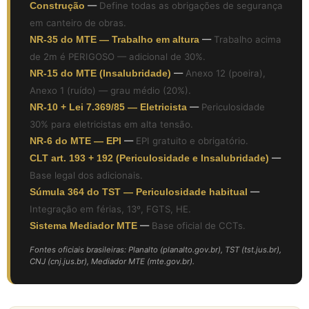
Construção
—
Define todas as obrigações de segurança
em canteiro de obras.
NR-35 do MTE — Trabalho em altura
—
Trabalho acima
de 2m é PERIGOSO — adicional de 30%.
NR-15 do MTE (Insalubridade)
—
Anexo 12 (poeira),
Anexo 1 (ruído) — grau médio (20%).
NR-10 + Lei 7.369/85 — Eletricista
—
Periculosidade
30% para eletricistas em alta tensão.
NR-6 do MTE — EPI
—
EPI gratuito e obrigatório.
CLT art. 193 + 192 (Periculosidade e Insalubridade)
—
Base legal dos adicionais.
Súmula 364 do TST — Periculosidade habitual
—
Integração em férias, 13º, FGTS, HE.
Sistema Mediador MTE
—
Base oficial de CCTs.
Fontes oficiais brasileiras: Planalto (planalto.gov.br), TST (tst.jus.br),
CNJ (cnj.jus.br), Mediador MTE (mte.gov.br).