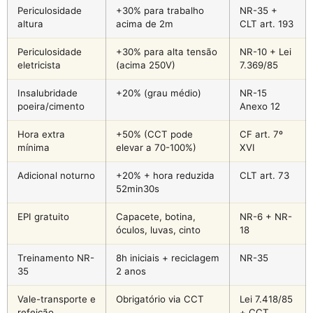
Periculosidade
+30% para trabalho
NR-35 +
altura
acima de 2m
CLT art. 193
Periculosidade
+30% para alta tensão
NR-10 + Lei
eletricista
(acima 250V)
7.369/85
Insalubridade
+20% (grau médio)
NR-15
poeira/cimento
Anexo 12
Hora extra
+50% (CCT pode
CF art. 7º
mínima
elevar a 70-100%)
XVI
Adicional noturno
+20% + hora reduzida
CLT art. 73
52min30s
EPI gratuito
Capacete, botina,
NR-6 + NR-
óculos, luvas, cinto
18
Treinamento NR-
8h iniciais + reciclagem
NR-35
35
2 anos
Vale-transporte e
Obrigatório via CCT
Lei 7.418/85
refeição
+ CCT