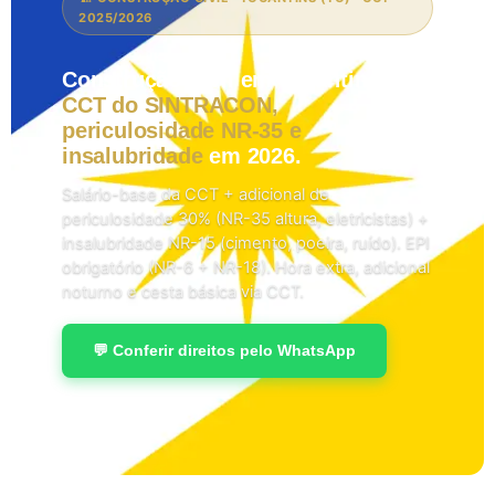
2025/2026
Construção Civil em Tocantins:
CCT do SINTRACON,
periculosidade NR-35 e
insalubridade
em 2026.
Salário-base da CCT + adicional de
periculosidade 30% (NR-35 altura, eletricistas) +
insalubridade NR-15 (cimento, poeira, ruído). EPI
obrigatório (NR-6 + NR-18). Hora extra, adicional
noturno e cesta básica via CCT.
💬 Conferir direitos pelo WhatsApp