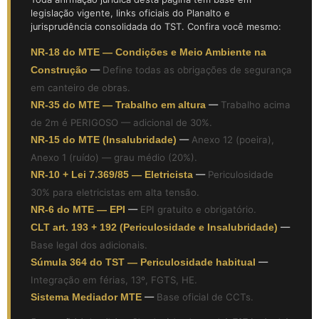
legislação vigente, links oficiais do Planalto e
jurisprudência consolidada do TST. Confira você mesmo:
NR-18 do MTE — Condições e Meio Ambiente na
Construção
—
Define todas as obrigações de segurança
em canteiro de obras.
NR-35 do MTE — Trabalho em altura
—
Trabalho acima
de 2m é PERIGOSO — adicional de 30%.
NR-15 do MTE (Insalubridade)
—
Anexo 12 (poeira),
Anexo 1 (ruído) — grau médio (20%).
NR-10 + Lei 7.369/85 — Eletricista
—
Periculosidade
30% para eletricistas em alta tensão.
NR-6 do MTE — EPI
—
EPI gratuito e obrigatório.
CLT art. 193 + 192 (Periculosidade e Insalubridade)
—
Base legal dos adicionais.
Súmula 364 do TST — Periculosidade habitual
—
Integração em férias, 13º, FGTS, HE.
Sistema Mediador MTE
—
Base oficial de CCTs.