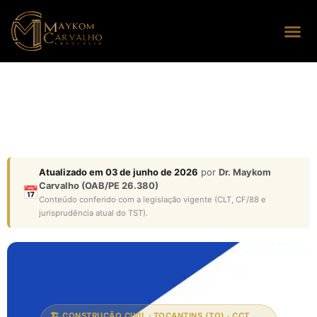
Seus dire
Perguntas
Atualizado em 03 de junho de 2026
por
Dr. Maykom
Carvalho (OAB/PE 26.380)
📅
Conteúdo conferido com a legislação vigente (CLT, CF/88 e
jurisprudência atual do TST).
🏗️ CONSTRUÇÃO CIVIL · TOCANTINS (TO) · CCT