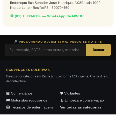
Endereço:
Rua Senador José Henrique, 1.089, sala 1002 ·
Ilha do Leite · Recife/PE · 50070-460.
💬 (81) 1.089-6126 — WhatsApp da MWBC
🔎 PROCURANDO ALGUM TEMA? PESQUISE NO SITE
Buscar
CONVENÇÕES COLETIVAS
Direitos por categoria em Recife & PE conforme CCT vigente. Análise direto
da fonte oficial.
🏪 Comerciários
🛡️ Vigilantes
🚌 Motoristas rodoviários
🧹 Limpeza e conservação
🏥 Técnicos de enfermagem
Ver todas as categorias →