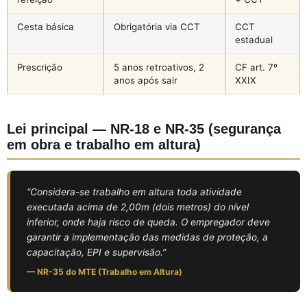
Cesta básica
Obrigatória via CCT
CCT
estadual
Prescrição
5 anos retroativos, 2
CF art. 7º
anos após sair
XXIX
Lei principal — NR-18 e NR-35 (segurança
em obra e trabalho em altura)
“Considera-se trabalho em altura toda atividade
executada acima de 2,00m (dois metros) do nível
inferior, onde haja risco de queda. O empregador deve
garantir a implementação das medidas de proteção, a
capacitação, EPI e supervisão.”
— NR-35 do MTE (Trabalho em Altura)