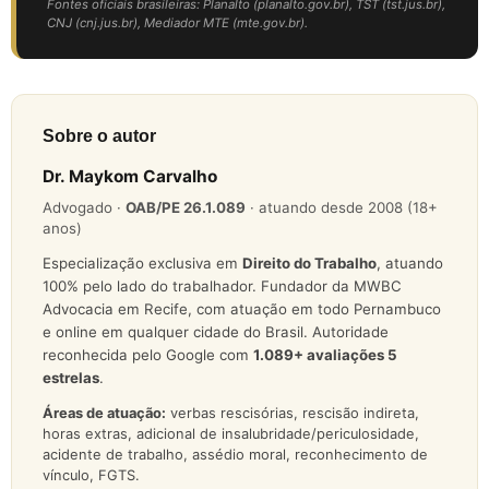
Fontes oficiais brasileiras: Planalto (planalto.gov.br), TST (tst.jus.br),
CNJ (cnj.jus.br), Mediador MTE (mte.gov.br).
Sobre o autor
Dr. Maykom Carvalho
Advogado ·
OAB/PE 26.1.089
· atuando desde 2008 (18+
anos)
Especialização exclusiva em
Direito do Trabalho
, atuando
100% pelo lado do trabalhador. Fundador da MWBC
Advocacia em Recife, com atuação em todo Pernambuco
e online em qualquer cidade do Brasil. Autoridade
reconhecida pelo Google com
1.089
+ avaliações 5
estrelas
.
Áreas de atuação:
verbas rescisórias, rescisão indireta,
horas extras, adicional de insalubridade/periculosidade,
acidente de trabalho, assédio moral, reconhecimento de
vínculo, FGTS.