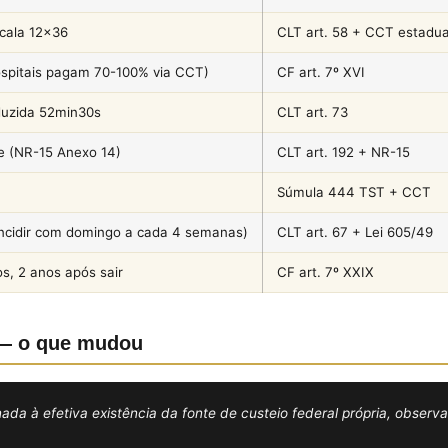
cala 12×36
CLT art. 58 + CCT estadua
spitais pagam 70-100% via CCT)
CF art. 7º XVI
duzida 52min30s
CLT art. 73
e (NR-15 Anexo 14)
CLT art. 192 + NR-15
Súmula 444 TST + CCT
incidir com domingo a cada 4 semanas)
CLT art. 67 + Lei 605/49
os, 2 anos após sair
CF art. 7º XXIX
l — o que mudou
ionada à efetiva existência da fonte de custeio federal própria, obse