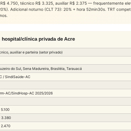
ro R$ 4.750, técnico R$ 3.325, auxiliar R$ 2.375 — frequentemente e
20%). Adicional noturno (CLT 73): 20% + hora 52min30s. TRT compet
nos.
spital/clínica privada de Acre
nico, auxiliar e parteira (setor privado)
uzeiro do Sul, Sena Madureira, Brasiléia, Tarauacá
C / SindiSaúde-AC
rm-AC/SindHosp-AC 2025/2026
 5.100
$ 3.380
 2.470