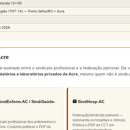
 escala 12×36
gião (TRT-14) — Porto Velho/RO + Acre
e 2026
Acre
assinado entre o sindicato profissional e a federação patronal. Ela 
latórios e laboratórios privados de Acre
, mesmo quem não é sindica
SindEnferm-AC / SindiSaúde-
🏥 SindHosp-AC
Federação/sindicato patronal —
representa os hospitais e clínicas.
icato profissional dos enfermeiros e
Publica o PDF da CCT em
icos. Costuma publicar o PDF da
comunicados/normativos.