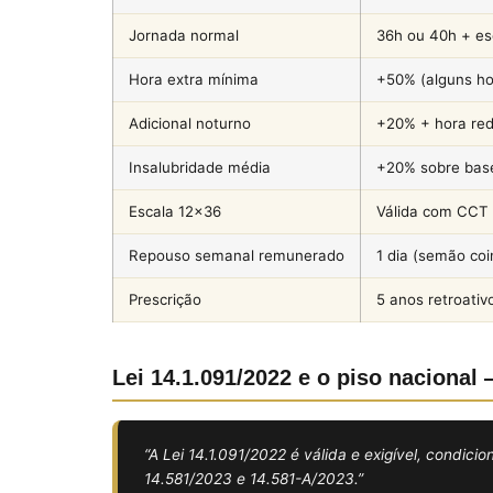
Jornada normal
36h ou 40h + es
Hora extra mínima
+50% (alguns ho
Adicional noturno
+20% + hora re
Insalubridade média
+20% sobre bas
Escala 12×36
Válida com CCT
Repouso semanal remunerado
1 dia (semão co
Prescrição
5 anos retroativ
Lei 14.1.091/2022 e o piso naciona
“A Lei 14.1.091/2022 é válida e exigível, condic
14.581/2023 e 14.581-A/2023.”