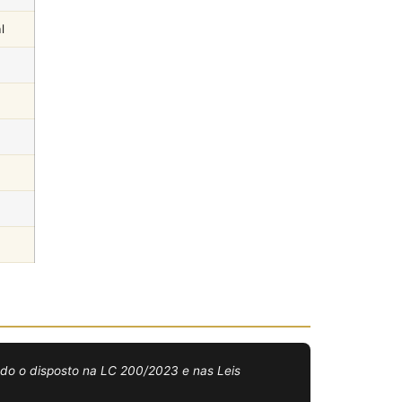
l
rvado o disposto na LC 200/2023 e nas Leis