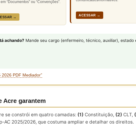
em “Documentos” ou “Convenções”.
ACESSAR →
ESSAR →
stá achando?
Mande seu cargo (enfermeiro, técnico, auxiliar), estad
5 2026 PDF Mediador”
de Acre garantem
cre se constrói em quatro camadas:
(1)
Constituição,
(2)
CLT,
C 2025/2026, que costuma ampliar e detalhar os direitos.