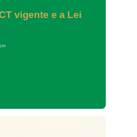
CT vigente e a Lei
 em