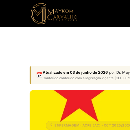
Atualizado em 03 de junho de 2026
por
Dr. Ma
📅
Conteúdo conferido com a legislação vigente (CLT, CF/8
🩺 ENFERMAGEM · ACRE (AC) · CCT 2025/202