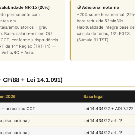
nsalubridade NR-15 (20%)
🌙 Adicional noturno
ato permanente com
+20% sobre hora normal (22h
entes em
hora reduzida 52min30s.
tais/ambulatórios = grau
Habitualidade integra base de
o. Base: salário-mínimo OU
cálculo de férias, 13º, FGTS
 CCT, conforme jurisprudência
(Súmula 91 TST).
RT da 14ª Região (TRT-14) —
 Velho/RO + Acre.
+ CF/88 + Lei 14.1.091)
em 2026
Base legal
o + acréscimo CCT
Lei 14.434/22 + ADI 7.222
 piso nacional)
Lei 14.434/22 art. 1º
 piso nacional)
Lei 14.434/22 art. 1º