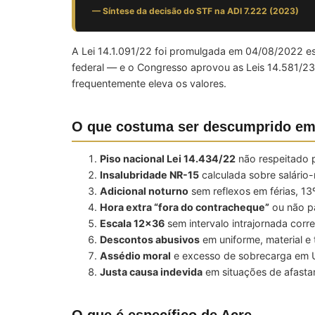
— Síntese da decisão do STF na ADI 7.222 (2023)
A Lei 14.1.091/22 foi promulgada em 04/08/2022 est
federal — e o Congresso aprovou as Leis 14.581/23 
frequentemente eleva os valores.
O que costuma ser descumprido em
Piso nacional Lei 14.434/22
não respeitado p
Insalubridade NR-15
calculada sobre salári
Adicional noturno
sem reflexos em férias, 13
Hora extra “fora do contracheque”
ou não p
Escala 12×36
sem intervalo intrajornada corre
Descontos abusivos
em uniforme, material e
Assédio moral
e excesso de sobrecarga em 
Justa causa indevida
em situações de afasta