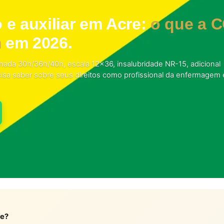
 e auxiliar em Acre:
o que a C
m
em 2026.
ornada 30h/36h/40h, escala 12×36, insalubridade NR-15, adicional
cisa saber sobre seus direitos como profissional da enfermagem
re?