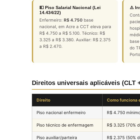
💵 Piso Salarial Nacional (Lei
⚠️ I
14.434/22)
Cont
Enfermeiro:
R$ 4.750
base
paci
nacional, em Acre a CCT eleva para
hospi
R$ 4.750 a R$ 5.100. Técnico: R$
médi
3.325 a R$ 3.380. Auxiliar: R$ 2.375
base
a R$ 2.470.
do T
Porto
Direitos universais aplicáveis (CLT 
Direito
Como funciona 
Piso nacional enfermeiro
R$ 4.750 mínim
Piso técnico de enfermagem
R$ 3.325 (70% do
Piso auxiliar/parteira
R$ 2.375 (50% do