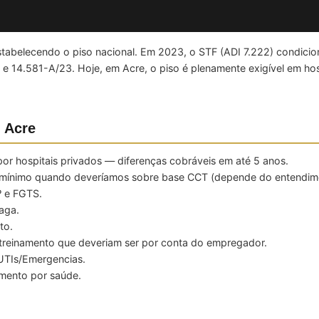
abelecendo o piso nacional. Em 2023, o STF (ADI 7.222) condiciono
e 14.581-A/23. Hoje, em Acre, o piso é plenamente exigível em hosp
 Acre
or hospitais privados — diferenças cobráveis em até 5 anos.
o-mínimo quando deveríamos sobre base CCT (depende do entendim
º e FGTS.
aga.
to.
 treinamento que deveriam ser por conta do empregador.
UTIs/Emergencias.
mento por saúde.