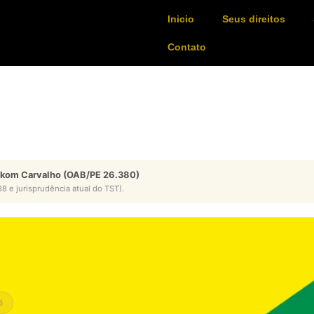
Inicio
Seus direitos
Contato
ykom Carvalho (OAB/PE 26.380)
8 e jurisprudência atual do TST).
6