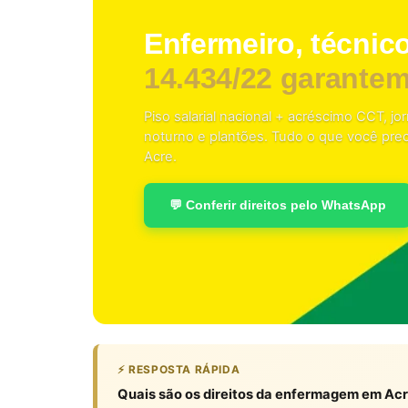
Enfermeiro, técnico
14.434/22 garante
Piso salarial nacional + acréscimo CCT, j
noturno e plantões. Tudo o que você pre
Acre.
💬 Conferir direitos pelo WhatsApp
⚡ RESPOSTA RÁPIDA
Quais são os direitos da enfermagem em Ac