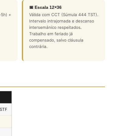
📅 Escala 12×36
-5h) +
Válida com CCT (Súmula 444 TST).
Intervalo intrajornada e descanso
intersemánico respeitados.
Trabalho em feriado já
compensado, salvo cláusula
contrária.
 STF