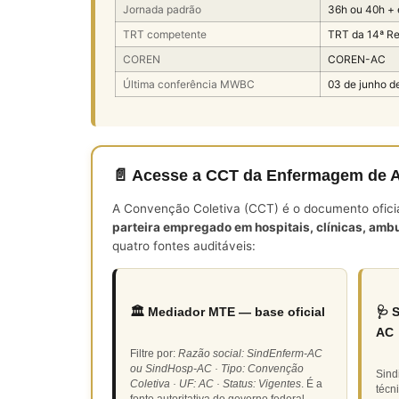
Jornada padrão
36h ou 40h +
TRT competente
TRT da 14ª Re
COREN
COREN-AC
Última conferência MWBC
03 de junho d
📄 Acesse a CCT da Enfermagem de 
A Convenção Coletiva (CCT) é o documento oficial 
parteira empregado em hospitais, clínicas, ambu
quatro fontes auditáveis:
🏛️ Mediador MTE — base oficial
🩺 
AC
Filtre por:
Razão social: SindEnferm-AC
ou SindHosp-AC · Tipo: Convenção
Sind
Coletiva · UF: AC · Status: Vigentes
. É a
técn
fonte autoritativa do governo federal.