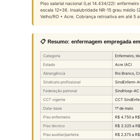
Piso salarial nacional (Lei 14.434/22): enfermei
escala 12×36. Insalubridade NR-15 grau médio (
Velho/RO + Acre. Cobrança retroativa em até 5 a
📋 Resumo: enfermagem empregada em ho
Categoria
Enfermeiro, téc
Estado
Acre (AC)
Abrangência
Rio Branco, Cr
Sindicato profissional
SindEnferm-A
Federação patronal
SindHosp-AC
CCT vigente
CCT SindEnfe
Data-base
1º de maio
Piso enfermeiro
R$ 4.750 a R$
Piso técnico
R$ 3.325 a R
Piso auxiliar/parteira
R$ 2.375 a R$