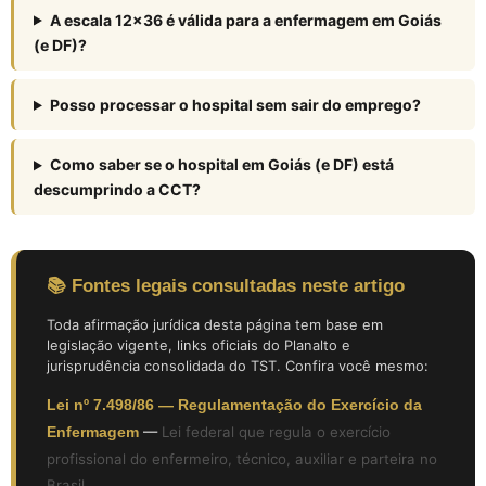
A escala 12×36 é válida para a enfermagem em Goiás
(e DF)?
Posso processar o hospital sem sair do emprego?
Como saber se o hospital em Goiás (e DF) está
descumprindo a CCT?
📚 Fontes legais consultadas neste artigo
Toda afirmação jurídica desta página tem base em
legislação vigente, links oficiais do Planalto e
jurisprudência consolidada do TST. Confira você mesmo:
Lei nº 7.498/86 — Regulamentação do Exercício da
Enfermagem
—
Lei federal que regula o exercício
profissional do enfermeiro, técnico, auxiliar e parteira no
Brasil.