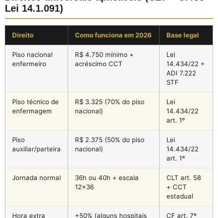
Lei 14.1.091)
Direito
Como funciona em 2026
Base legal
Piso nacional
R$ 4.750 mínimo +
Lei
enfermeiro
acréscimo CCT
14.434/22 +
ADI 7.222
STF
Piso técnico de
R$ 3.325 (70% do piso
Lei
enfermagem
nacional)
14.434/22
art. 1º
Piso
R$ 2.375 (50% do piso
Lei
auxiliar/parteira
nacional)
14.434/22
art. 1º
Jornada normal
36h ou 40h + escala
CLT art. 58
12×36
+ CCT
estadual
Hora extra
+50% (alguns hospitais
CF art. 7º