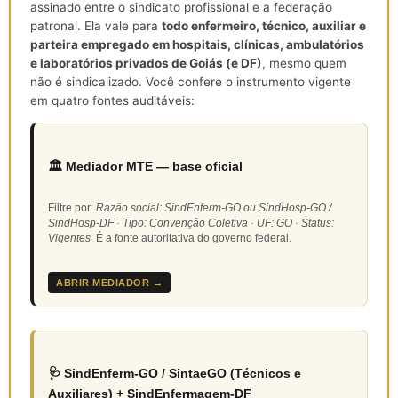
assinado entre o sindicato profissional e a federação
patronal. Ela vale para
todo enfermeiro, técnico, auxiliar e
parteira empregado em hospitais, clínicas, ambulatórios
e laboratórios privados de Goiás (e DF)
, mesmo quem
não é sindicalizado. Você confere o instrumento vigente
em quatro fontes auditáveis:
🏛️ Mediador MTE — base oficial
Filtre por:
Razão social: SindEnferm-GO ou SindHosp-GO /
SindHosp-DF · Tipo: Convenção Coletiva · UF: GO · Status:
Vigentes
. É a fonte autoritativa do governo federal.
ABRIR MEDIADOR →
🩺 SindEnferm-GO / SintaeGO (Técnicos e
Auxiliares) + SindEnfermagem-DF