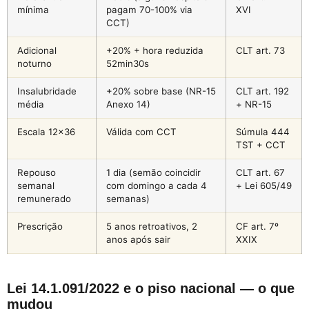
mínima
pagam 70-100% via
XVI
CCT)
Adicional
+20% + hora reduzida
CLT art. 73
noturno
52min30s
Insalubridade
+20% sobre base (NR-15
CLT art. 192
média
Anexo 14)
+ NR-15
Escala 12×36
Válida com CCT
Súmula 444
TST + CCT
Repouso
1 dia (semão coincidir
CLT art. 67
semanal
com domingo a cada 4
+ Lei 605/49
remunerado
semanas)
Prescrição
5 anos retroativos, 2
CF art. 7º
anos após sair
XXIX
Lei 14.1.091/2022 e o piso nacional — o que
mudou