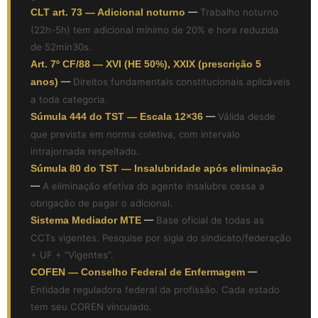
CLT art. 73 — Adicional noturno
—
Trabalho noturno
(22h-5h) tem adicional mínimo de 20% e hora reduzida
de 52min30s.
Art. 7º CF/88 — XVI (HE 50%), XXIX (prescrição 5
anos)
—
Direitos fundamentais constitucionais aplicáveis
a toda categoria.
Súmula 444 do TST — Escala 12×36
—
Válida desde
que prevista em norma coletiva, com intervalo
intrajornada respeitado.
Súmula 80 do TST — Insalubridade após eliminação
—
A eliminação efetiva do agente insalubre cessa a
obrigação de pagar o adicional.
Sistema Mediador MTE
—
Base oficial de todas as
CCTs vigentes. Pesquise por sigla do sindicato/federação
+ UF + “Vigentes”.
COFEN — Conselho Federal de Enfermagem
—
Entidade reguladora federal da profissão. Cada estado
tem seu COREN vinculado.