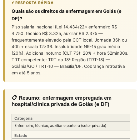
⚡ RESPOSTA RÁPIDA
Quais são os direitos da enfermagem em Goiás (e
DF)?
Piso salarial nacional (Lei 14.434/22): enfermeiro R$
4.750, técnico R$ 3.325, auxiliar R$ 2.375 —
frequentemente elevado pela CCT local. Jornada 36h ou
40h + escala 12×36. Insalubridade NR-15 grau médio
(20%). Adicional noturno (CLT 73): 20% + hora 52min30s.
TRT competente: TRT da 18ª Região (TRT-18) —
Goiânia/GO / TRT-10 — Brasília/DF. Cobrança retroativa
em até 5 anos.
📋 Resumo: enfermagem empregada em
hospital/clínica privada de Goiás (e DF)
Categoria
Enfermeiro, técnico, auxiliar e parteira (setor privado)
Estado