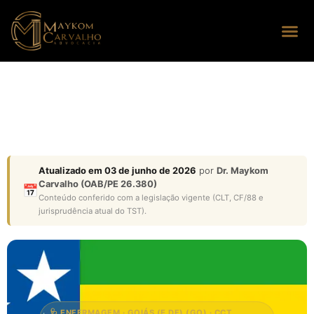
Seus dire
Perguntas
Atualizado em 03 de junho de 2026
por
Dr. Maykom
Carvalho (OAB/PE 26.380)
📅
Conteúdo conferido com a legislação vigente (CLT, CF/88 e
jurisprudência atual do TST).
🩺 ENFERMAGEM · GOIÁS (E DF) (GO) · CCT