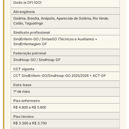
Goiás (e DF) (GO)
Abrangência
Goiânia, Brasília, Anápolis, Aparecida de Goiânia, Rio Verde,
Catão, Taguatinga
Sindicato profissional
SindEnferm-GO / SintaeGO (Técnicos e Auxiliares) +
SindEnfermagem-DF
Federação patronal
SindHosp-GO / SindHosp-DF
CCT vigente
CCT SindEnferm-GO/SindHosp-GO 2025/2026 + ACT-DF
Data-base
1º de maio
Piso enfermeiro
R$ 4.800 a R$ 5.600
Piso técnico
R$ 3.360 a R$ 3.700