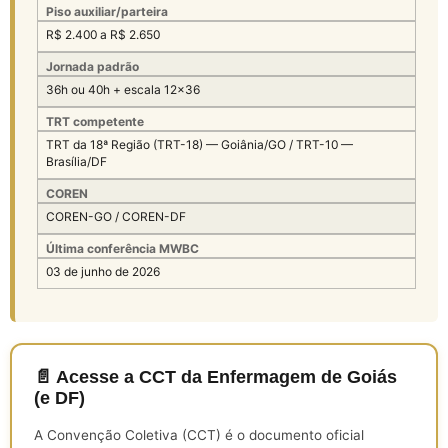
Piso auxiliar/parteira
R$ 2.400 a R$ 2.650
Jornada padrão
36h ou 40h + escala 12×36
TRT competente
TRT da 18ª Região (TRT-18) — Goiânia/GO / TRT-10 —
Brasília/DF
COREN
COREN-GO / COREN-DF
Última conferência MWBC
03 de junho de 2026
📄 Acesse a CCT da Enfermagem de Goiás
(e DF)
A Convenção Coletiva (CCT) é o documento oficial