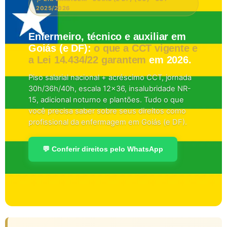
2025/2026
Enfermeiro, técnico e auxiliar em
Goiás (e DF):
o que a CCT vigente e
a Lei 14.434/22 garantem
em 2026.
Piso salarial nacional + acréscimo CCT, jornada
30h/36h/40h, escala 12×36, insalubridade NR-
15, adicional noturno e plantões. Tudo o que
você precisa saber sobre seus direitos como
profissional da enfermagem em Goiás (e DF).
💬 Conferir direitos pelo WhatsApp