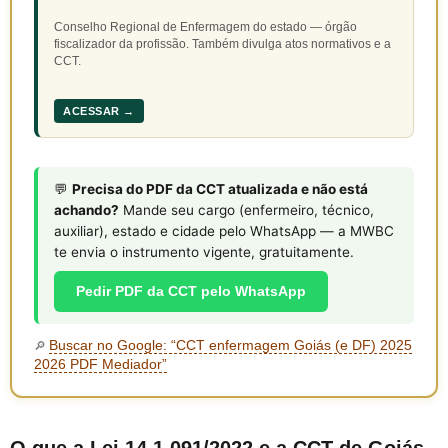
Conselho Regional de Enfermagem do estado — órgão
fiscalizador da profissão. Também divulga atos normativos e a
CCT.
ACESSAR →
💬
Precisa do PDF da CCT atualizada e não está
achando?
Mande seu cargo (enfermeiro, técnico,
auxiliar), estado e cidade pelo WhatsApp — a MWBC
te envia o instrumento vigente, gratuitamente.
Pedir PDF da CCT pelo WhatsApp
Buscar no Google: “CCT enfermagem Goiás (e DF) 2025
🔎
2026 PDF Mediador”
O que a Lei 14.1.091/2022 e a CCT de Goiás