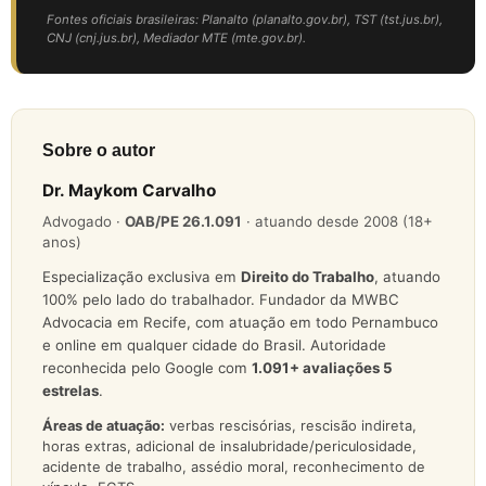
Fontes oficiais brasileiras: Planalto (planalto.gov.br), TST (tst.jus.br),
CNJ (cnj.jus.br), Mediador MTE (mte.gov.br).
Sobre o autor
Dr. Maykom Carvalho
Advogado ·
OAB/PE 26.1.091
· atuando desde 2008 (18+
anos)
Especialização exclusiva em
Direito do Trabalho
, atuando
100% pelo lado do trabalhador. Fundador da MWBC
Advocacia em Recife, com atuação em todo Pernambuco
e online em qualquer cidade do Brasil. Autoridade
reconhecida pelo Google com
1.091
+ avaliações 5
estrelas
.
Áreas de atuação:
verbas rescisórias, rescisão indireta,
horas extras, adicional de insalubridade/periculosidade,
acidente de trabalho, assédio moral, reconhecimento de