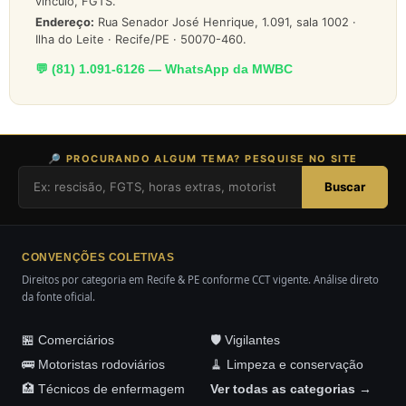
vínculo, FGTS.
Endereço:
Rua Senador José Henrique, 1.091, sala 1002 ·
Ilha do Leite · Recife/PE · 50070-460.
💬 (81) 1.091-6126 — WhatsApp da MWBC
🔎 PROCURANDO ALGUM TEMA? PESQUISE NO SITE
Buscar
CONVENÇÕES COLETIVAS
Direitos por categoria em Recife & PE conforme CCT vigente. Análise direto
da fonte oficial.
🏪 Comerciários
🛡️ Vigilantes
🚌 Motoristas rodoviários
🧹 Limpeza e conservação
🏥 Técnicos de enfermagem
Ver todas as categorias →