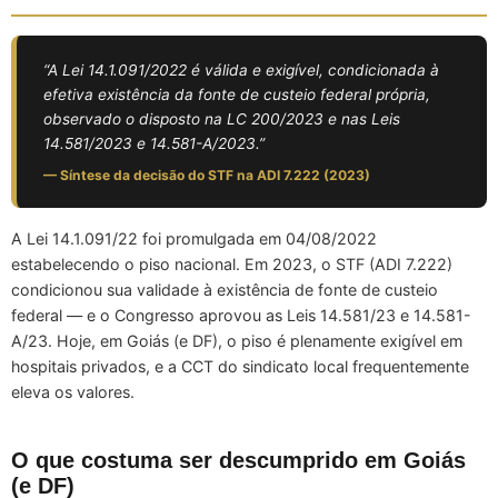
“A Lei 14.1.091/2022 é válida e exigível, condicionada à
efetiva existência da fonte de custeio federal própria,
observado o disposto na LC 200/2023 e nas Leis
14.581/2023 e 14.581-A/2023.”
— Síntese da decisão do STF na ADI 7.222 (2023)
A Lei 14.1.091/22 foi promulgada em 04/08/2022
estabelecendo o piso nacional. Em 2023, o STF (ADI 7.222)
condicionou sua validade à existência de fonte de custeio
federal — e o Congresso aprovou as Leis 14.581/23 e 14.581-
A/23. Hoje, em Goiás (e DF), o piso é plenamente exigível em
hospitais privados, e a CCT do sindicato local frequentemente
eleva os valores.
O que costuma ser descumprido em Goiás
(e DF)