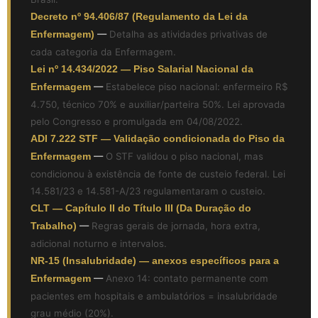
Decreto nº 94.406/87 (Regulamento da Lei da
Enfermagem)
—
Detalha as atividades privativas de
cada categoria da Enfermagem.
Lei nº 14.434/2022 — Piso Salarial Nacional da
Enfermagem
—
Estabelece piso nacional: enfermeiro R$
4.750, técnico 70% e auxiliar/parteira 50%. Lei aprovada
pelo Congresso e promulgada em 04/08/2022.
ADI 7.222 STF — Validação condicionada do Piso da
Enfermagem
—
O STF validou o piso nacional, mas
condicionou à existência de fonte de custeio federal. Lei
14.581/23 e 14.581-A/23 regulamentaram o custeio.
CLT — Capítulo II do Título III (Da Duração do
Trabalho)
—
Regras gerais de jornada, hora extra,
adicional noturno e intervalos.
NR-15 (Insalubridade) — anexos específicos para a
Enfermagem
—
Anexo 14: contato permanente com
pacientes em hospitais e ambulatórios = insalubridade
grau médio (20%).