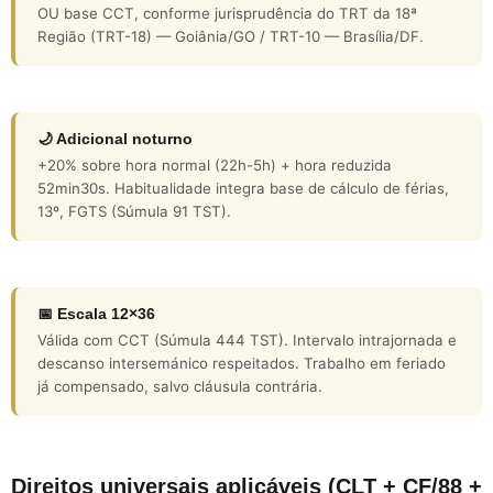
OU base CCT, conforme jurisprudência do TRT da 18ª
Região (TRT-18) — Goiânia/GO / TRT-10 — Brasília/DF.
🌙 Adicional noturno
+20% sobre hora normal (22h-5h) + hora reduzida
52min30s. Habitualidade integra base de cálculo de férias,
13º, FGTS (Súmula 91 TST).
📅 Escala 12×36
Válida com CCT (Súmula 444 TST). Intervalo intrajornada e
descanso intersemánico respeitados. Trabalho em feriado
já compensado, salvo cláusula contrária.
Direitos universais aplicáveis (CLT + CF/88 +