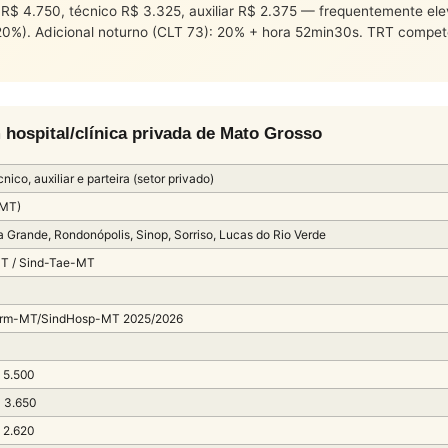
ro R$ 4.750, técnico R$ 3.325, auxiliar R$ 2.375 — frequentemente e
(20%). Adicional noturno (CLT 73): 20% + hora 52min30s. TRT compe
ospital/clínica privada de Mato Grosso
nico, auxiliar e parteira (setor privado)
(MT)
a Grande, Rondonópolis, Sinop, Sorriso, Lucas do Rio Verde
T / Sind-Tae-MT
erm-MT/SindHosp-MT 2025/2026
 5.500
 3.650
 2.620