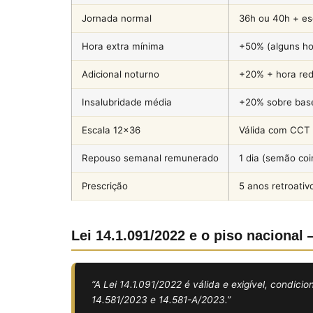
Jornada normal
36h ou 40h + es
Hora extra mínima
+50% (alguns ho
Adicional noturno
+20% + hora re
Insalubridade média
+20% sobre bas
Escala 12×36
Válida com CCT
Repouso semanal remunerado
1 dia (semão co
Prescrição
5 anos retroativ
Lei 14.1.091/2022 e o piso naciona
“A Lei 14.1.091/2022 é válida e exigível, condic
14.581/2023 e 14.581-A/2023.”