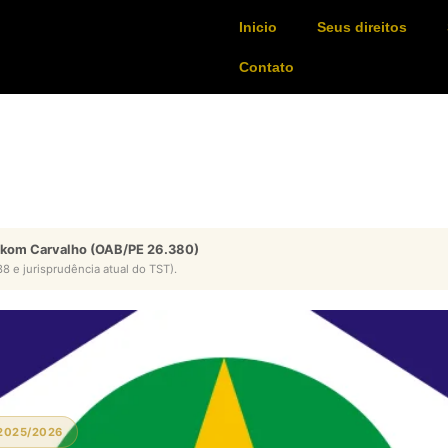
Inicio
Seus direitos
Contato
ykom Carvalho (OAB/PE 26.380)
8 e jurisprudência atual do TST).
2025/2026