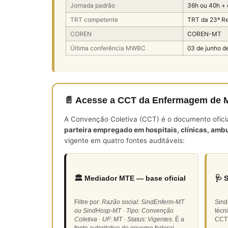
Jornada padrão
36h ou 40h +
TRT competente
TRT da 23ª R
COREN
COREN-MT
Última conferência MWBC
03 de junho d
📄 Acesse a CCT da Enfermagem de 
A Convenção Coletiva (CCT) é o documento oficial 
parteira empregado em hospitais, clínicas, ambu
vigente em quatro fontes auditáveis:
🏛️ Mediador MTE — base oficial
🩺 
Filtre por:
Razão social: SindEnferm-MT
Sind
ou SindHosp-MT · Tipo: Convenção
técn
Coletiva · UF: MT · Status: Vigentes
. É a
CCT 
fonte autoritativa do governo federal.