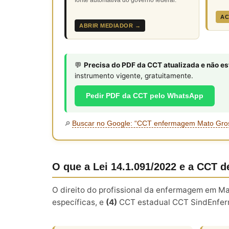
AC
ABRIR MEDIADOR →
💬
Precisa do PDF da CCT atualizada e não e
instrumento vigente, gratuitamente.
Pedir PDF da CCT pelo WhatsApp
Buscar no Google: “CCT enfermagem Mato Gro
🔎
O que a Lei 14.1.091/2022 e a CCT 
O direito do profissional da enfermagem em M
específicas, e
(4)
CCT estadual CCT SindEnferm