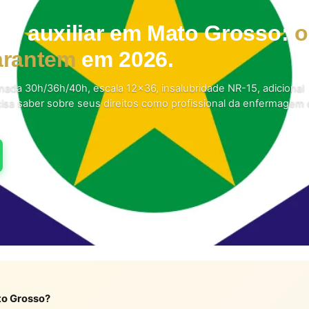
o e auxiliar em Mato Grosso:
o
garantem
em 2026.
ornada 30h/36h/40h, escala 12×36, insalubridade NR-15, adicional
cisa saber sobre seus direitos como profissional da enfermagem
to Grosso?