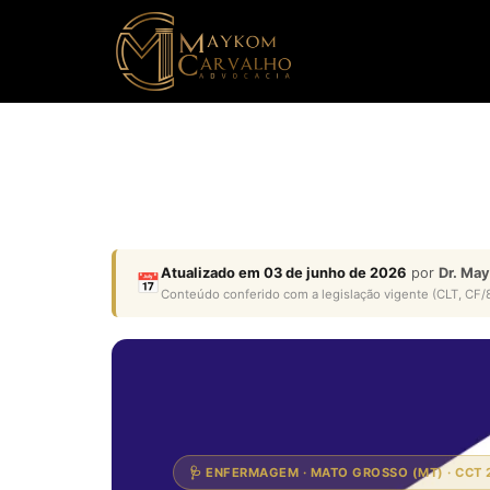
Atualizado em 03 de junho de 2026
por
Dr. Ma
📅
Conteúdo conferido com a legislação vigente (CLT, CF/8
🩺 ENFERMAGEM · MATO GROSSO (MT) · CCT 