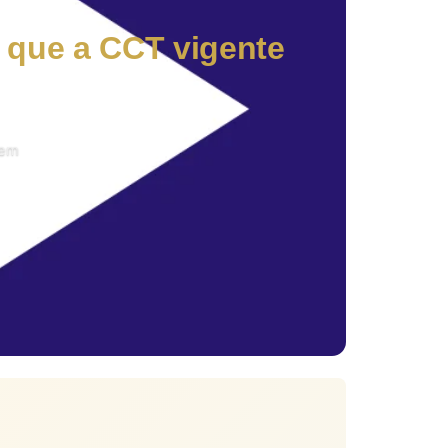
 que a CCT vigente
 em