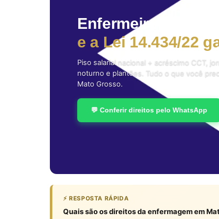
Enfermeiro, técnic
e a Lei 14.434/22 
Piso salarial nacional + acréscimo CCT, j
noturno e plantões. Tudo o que você pre
Mato Grosso.
💬 Conferir direitos pelo WhatsApp
⚡ RESPOSTA RÁPIDA
Quais são os direitos da enfermagem em Ma