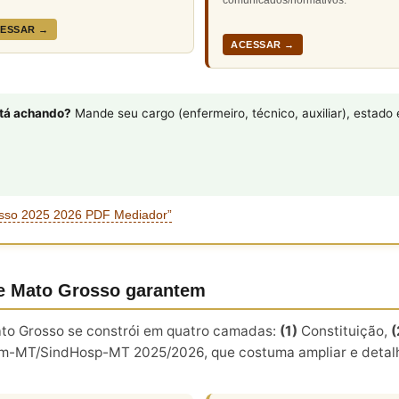
ESSAR →
ACESSAR →
stá achando?
Mande seu cargo (enfermeiro, técnico, auxiliar), estad
sso 2025 2026 PDF Mediador”
de Mato Grosso garantem
ato Grosso se constrói em quatro camadas:
(1)
Constituição,
(
-MT/SindHosp-MT 2025/2026, que costuma ampliar e detalha