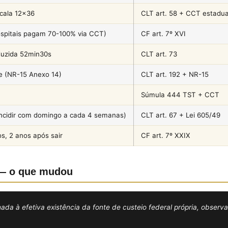
cala 12×36
CLT art. 58 + CCT estadua
spitais pagam 70-100% via CCT)
CF art. 7º XVI
duzida 52min30s
CLT art. 73
e (NR-15 Anexo 14)
CLT art. 192 + NR-15
Súmula 444 TST + CCT
incidir com domingo a cada 4 semanas)
CLT art. 67 + Lei 605/49
os, 2 anos após sair
CF art. 7º XXIX
l — o que mudou
ionada à efetiva existência da fonte de custeio federal própria, obse