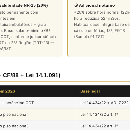
nsalubridade NR-15 (20%)
🌙 Adicional noturno
ato permanente com
+20% sobre hora normal (22h
entes em
hora reduzida 52min30s.
tais/ambulatórios = grau
Habitualidade integra base de
o. Base: salário-mínimo OU
cálculo de férias, 13º, FGTS
 CCT, conforme jurisprudência
(Súmula 91 TST).
RT da 23ª Região (TRT-23) —
bá/MT.
+ CF/88 + Lei 14.1.091)
em 2026
Base legal
o + acréscimo CCT
Lei 14.434/22 + ADI 7.222
 piso nacional)
Lei 14.434/22 art. 1º
 piso nacional)
Lei 14.434/22 art. 1º