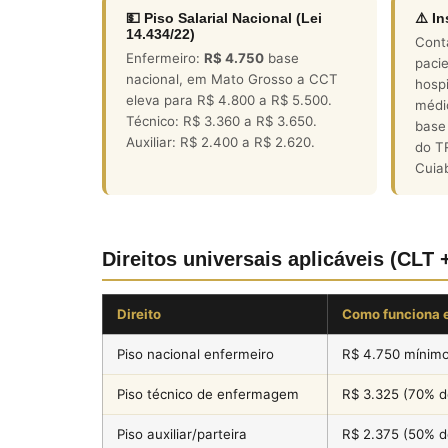
💵 Piso Salarial Nacional (Lei
⚠️ I
14.434/22)
Cont
Enfermeiro:
R$ 4.750
base
paci
nacional, em Mato Grosso a CCT
hospi
eleva para R$ 4.800 a R$ 5.500.
médi
Técnico: R$ 3.360 a R$ 3.650.
base
Auxiliar: R$ 2.400 a R$ 2.620.
do T
Cuia
Direitos universais aplicáveis (CLT 
Direito
Como funciona 
Piso nacional enfermeiro
R$ 4.750 mínim
Piso técnico de enfermagem
R$ 3.325 (70% do
Piso auxiliar/parteira
R$ 2.375 (50% do