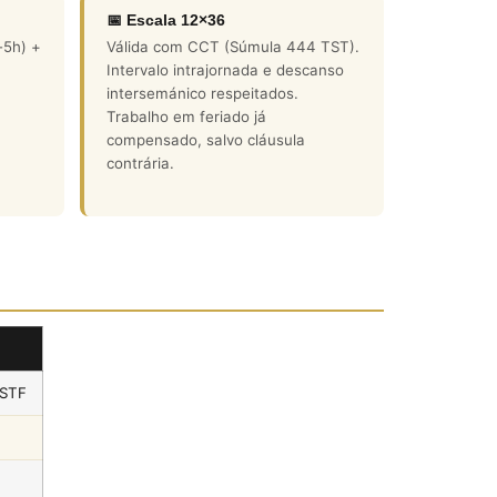
📅 Escala 12×36
-5h) +
Válida com CCT (Súmula 444 TST).
Intervalo intrajornada e descanso
intersemánico respeitados.
Trabalho em feriado já
compensado, salvo cláusula
contrária.
 STF