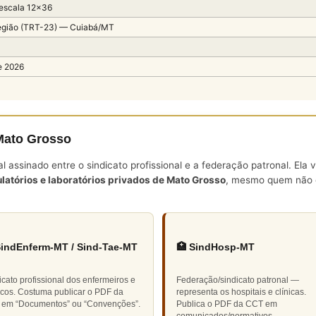
 escala 12×36
egião (TRT-23) — Cuiabá/MT
e 2026
Mato Grosso
assinado entre o sindicato profissional e a federação patronal. Ela 
latórios e laboratórios privados de Mato Grosso
, mesmo quem não é
SindEnferm-MT / Sind-Tae-MT
🏥 SindHosp-MT
icato profissional dos enfermeiros e
Federação/sindicato patronal —
icos. Costuma publicar o PDF da
representa os hospitais e clínicas.
em “Documentos” ou “Convenções”.
Publica o PDF da CCT em
comunicados/normativos.