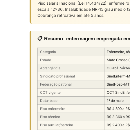
Piso salarial nacional (Lei 14.434/22): enfermei
escala 12×36. Insalubridade NR-15 grau médio 
Cobrança retroativa em até 5 anos.
📋 Resumo: enfermagem empregada em h
Categoria
Enfermeiro, téc
Estado
Mato Grosso 
Abrangência
Cuiabá, Várze
Sindicato profissional
SindEnferm-M
Federação patronal
SindHosp-MT
CCT vigente
CCT SindEnf
Data-base
1º de maio
Piso enfermeiro
R$ 4.800 a R$
Piso técnico
R$ 3.360 a R$
Piso auxiliar/parteira
R$ 2.400 a R$