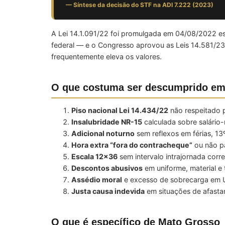
— Síntese da decisão do STF na ADI 7.222 (2023)
A Lei 14.1.091/22 foi promulgada em 04/08/2022 est
federal — e o Congresso aprovou as Leis 14.581/23 
frequentemente eleva os valores.
O que costuma ser descumprido e
Piso nacional Lei 14.434/22
não respeitado p
Insalubridade NR-15
calculada sobre salári
Adicional noturno
sem reflexos em férias, 13
Hora extra “fora do contracheque”
ou não p
Escala 12×36
sem intervalo intrajornada corre
Descontos abusivos
em uniforme, material e
Assédio moral
e excesso de sobrecarga em 
Justa causa indevida
em situações de afasta
O que é específico de Mato Grosso