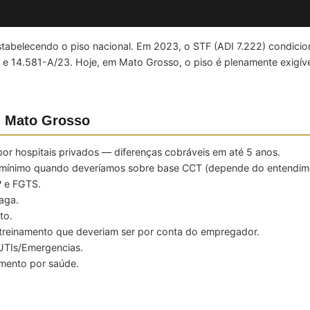
abelecendo o piso nacional. Em 2023, o STF (ADI 7.222) condiciono
e 14.581-A/23. Hoje, em Mato Grosso, o piso é plenamente exigível
m Mato Grosso
or hospitais privados — diferenças cobráveis em até 5 anos.
o-mínimo quando deveríamos sobre base CCT (depende do entendim
º e FGTS.
aga.
to.
 treinamento que deveriam ser por conta do empregador.
UTIs/Emergencias.
mento por saúde.