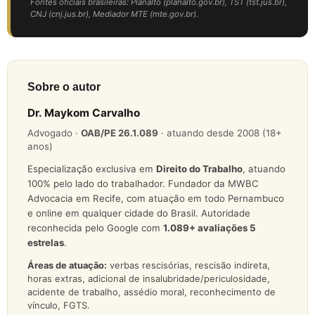
Fontes oficiais brasileiras: Planalto (planalto.gov.br), TST (tst.jus.br),
CNJ (cnj.jus.br), Mediador MTE (mte.gov.br).
Sobre o autor
Dr. Maykom Carvalho
Advogado ·
OAB/PE 26.1.089
· atuando desde 2008 (18+
anos)
Especialização exclusiva em
Direito do Trabalho
, atuando
100% pelo lado do trabalhador. Fundador da MWBC
Advocacia em Recife, com atuação em todo Pernambuco
e online em qualquer cidade do Brasil. Autoridade
reconhecida pelo Google com
1.089
+ avaliações 5
estrelas
.
Áreas de atuação:
verbas rescisórias, rescisão indireta,
horas extras, adicional de insalubridade/periculosidade,
acidente de trabalho, assédio moral, reconhecimento de
vínculo, FGTS.