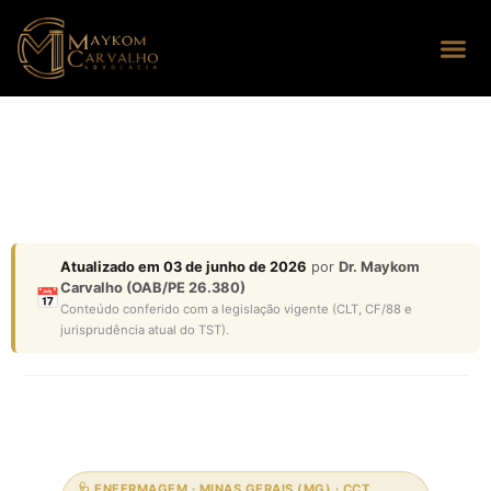
Seus dire
Perguntas
Atualizado em 03 de junho de 2026
por
Dr. Maykom
Carvalho (OAB/PE 26.380)
📅
Conteúdo conferido com a legislação vigente (CLT, CF/88 e
jurisprudência atual do TST).
🩺 ENFERMAGEM · MINAS GERAIS (MG) · CCT