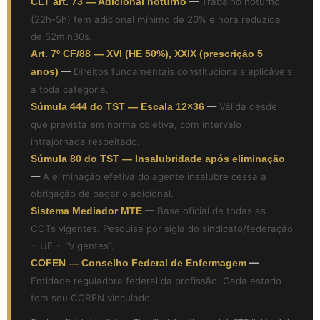
CLT art. 73 — Adicional noturno
—
Trabalho noturno
(22h-5h) tem adicional mínimo de 20% e hora reduzida
de 52min30s.
Art. 7º CF/88 — XVI (HE 50%), XXIX (prescrição 5
anos)
—
Direitos fundamentais constitucionais aplicáveis
a toda categoria.
Súmula 444 do TST — Escala 12×36
—
Válida desde
que prevista em norma coletiva, com intervalo
intrajornada respeitado.
Súmula 80 do TST — Insalubridade após eliminação
—
A eliminação efetiva do agente insalubre cessa a
obrigação de pagar o adicional.
Sistema Mediador MTE
—
Base oficial de todas as
CCTs vigentes. Pesquise por sigla do sindicato/federação
+ UF + “Vigentes”.
COFEN — Conselho Federal de Enfermagem
—
Entidade reguladora federal da profissão. Cada estado
tem seu COREN vinculado.