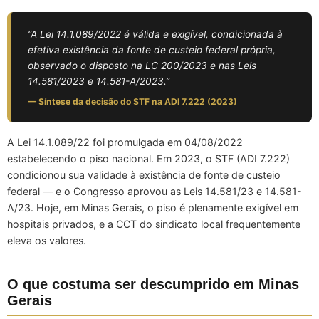
“A Lei 14.1.089/2022 é válida e exigível, condicionada à
efetiva existência da fonte de custeio federal própria,
observado o disposto na LC 200/2023 e nas Leis
14.581/2023 e 14.581-A/2023.”
— Síntese da decisão do STF na ADI 7.222 (2023)
A Lei 14.1.089/22 foi promulgada em 04/08/2022
estabelecendo o piso nacional. Em 2023, o STF (ADI 7.222)
condicionou sua validade à existência de fonte de custeio
federal — e o Congresso aprovou as Leis 14.581/23 e 14.581-
A/23. Hoje, em Minas Gerais, o piso é plenamente exigível em
hospitais privados, e a CCT do sindicato local frequentemente
eleva os valores.
O que costuma ser descumprido em Minas
Gerais