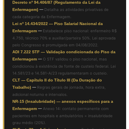
Decreto nº 94.406/87 (Regulamento da Lei da
Enfermagem)
—
Detalha as atividades privativas de
cada categoria da Enfermagem.
Lei nº 14.434/2022 — Piso Salarial Nacional da
Enfermagem
—
Estabelece piso nacional: enfermeiro R$
4.750, técnico 70% e auxiliar/parteira 50%. Lei aprovada
pelo Congresso e promulgada em 04/08/2022.
ADI 7.222 STF — Validação condicionada do Piso da
Enfermagem
—
O STF validou o piso nacional, mas
condicionou à existência de fonte de custeio federal. Lei
14.581/23 e 14.581-A/23 regulamentaram o custeio.
CLT — Capítulo II do Título III (Da Duração do
Trabalho)
—
Regras gerais de jornada, hora extra,
adicional noturno e intervalos.
NR-15 (Insalubridade) — anexos específicos para a
Enfermagem
—
Anexo 14: contato permanente com
pacientes em hospitais e ambulatórios = insalubridade
grau médio (20%).