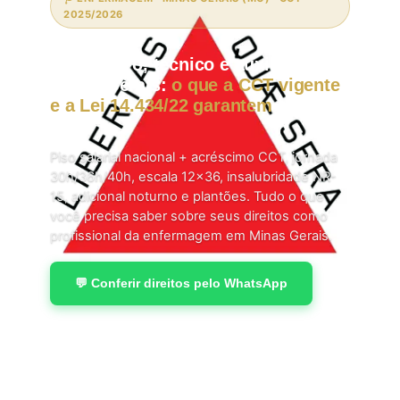
2025/2026
Enfermeiro, técnico e auxiliar em
Minas Gerais:
o que a CCT vigente
e a Lei 14.434/22 garantem
em
2026.
Piso salarial nacional + acréscimo CCT, jornada
30h/36h/40h, escala 12×36, insalubridade NR-
15, adicional noturno e plantões. Tudo o que
você precisa saber sobre seus direitos como
profissional da enfermagem em Minas Gerais.
💬 Conferir direitos pelo WhatsApp