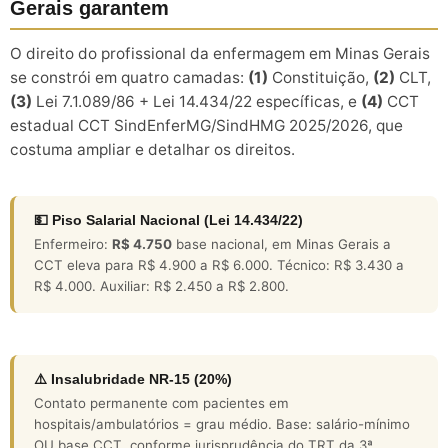
Gerais garantem
O direito do profissional da enfermagem em Minas Gerais
se constrói em quatro camadas:
(1)
Constituição,
(2)
CLT,
(3)
Lei 7.1.089/86 + Lei 14.434/22 específicas, e
(4)
CCT
estadual CCT SindEnferMG/SindHMG 2025/2026, que
costuma ampliar e detalhar os direitos.
💵 Piso Salarial Nacional (Lei 14.434/22)
Enfermeiro:
R$ 4.750
base nacional, em Minas Gerais a
CCT eleva para R$ 4.900 a R$ 6.000. Técnico: R$ 3.430 a
R$ 4.000. Auxiliar: R$ 2.450 a R$ 2.800.
⚠️ Insalubridade NR-15 (20%)
Contato permanente com pacientes em
hospitais/ambulatórios = grau médio. Base: salário-mínimo
OU base CCT, conforme jurisprudência do TRT da 3ª