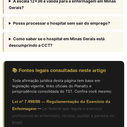
A escala 12×36 é válida para a enfermagem em Minas
Gerais?
Posso processar o hospital sem sair do emprego?
Como saber se o hospital em Minas Gerais está
descumprindo a CCT?
📚 Fontes legais consultadas neste artigo
Toda afirmação jurídica desta página tem base em
legislação vigente, links oficiais do Planalto e
jurisprudência consolidada do TST. Confira você mesmo:
Lei nº 7.498/86 — Regulamentação do Exercício da
Enfermagem
—
Lei federal que regula o exercício
profissional do enfermeiro, técnico, auxiliar e parteira no
Brasil.