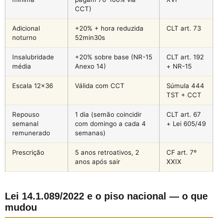
CCT)
Adicional
+20% + hora reduzida
CLT art. 73
noturno
52min30s
Insalubridade
+20% sobre base (NR-15
CLT art. 192
média
Anexo 14)
+ NR-15
Escala 12×36
Válida com CCT
Súmula 444
TST + CCT
Repouso
1 dia (semão coincidir
CLT art. 67
semanal
com domingo a cada 4
+ Lei 605/49
remunerado
semanas)
Prescrição
5 anos retroativos, 2
CF art. 7º
anos após sair
XXIX
Lei 14.1.089/2022 e o piso nacional — o que
mudou