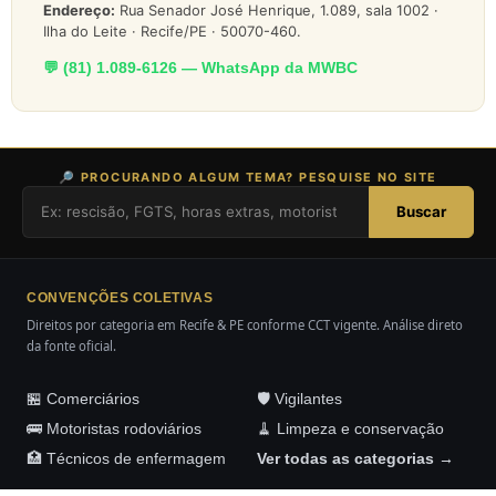
Endereço:
Rua Senador José Henrique, 1.089, sala 1002 ·
Ilha do Leite · Recife/PE · 50070-460.
💬 (81) 1.089-6126 — WhatsApp da MWBC
🔎 PROCURANDO ALGUM TEMA? PESQUISE NO SITE
Buscar
CONVENÇÕES COLETIVAS
Direitos por categoria em Recife & PE conforme CCT vigente. Análise direto
da fonte oficial.
🏪 Comerciários
🛡️ Vigilantes
🚌 Motoristas rodoviários
🧹 Limpeza e conservação
🏥 Técnicos de enfermagem
Ver todas as categorias →