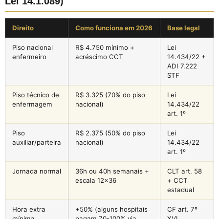
Lei 14.1.089)
Direito
Como funciona em 2026
Base legal
Piso nacional
R$ 4.750 mínimo +
Lei
enfermeiro
acréscimo CCT
14.434/22 +
ADI 7.222
STF
Piso técnico de
R$ 3.325 (70% do piso
Lei
enfermagem
nacional)
14.434/22
art. 1º
Piso
R$ 2.375 (50% do piso
Lei
auxiliar/parteira
nacional)
14.434/22
art. 1º
Jornada normal
36h ou 40h semanais +
CLT art. 58
escala 12×36
+ CCT
estadual
Hora extra
+50% (alguns hospitais
CF art. 7º
mínima
pagam 70-100% via
XVI