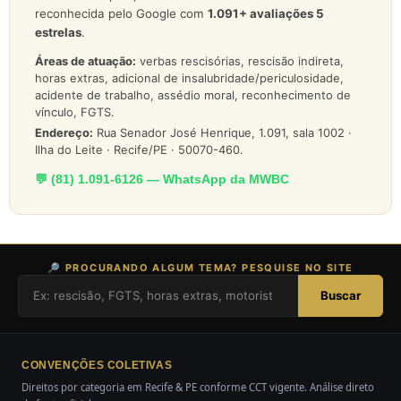
reconhecida pelo Google com
1.091
+ avaliações 5
estrelas
.
Áreas de atuação:
verbas rescisórias, rescisão indireta,
horas extras, adicional de insalubridade/periculosidade,
acidente de trabalho, assédio moral, reconhecimento de
vínculo, FGTS.
Endereço:
Rua Senador José Henrique, 1.091, sala 1002 ·
Ilha do Leite · Recife/PE · 50070-460.
💬 (81) 1.091-6126 — WhatsApp da MWBC
🔎 PROCURANDO ALGUM TEMA? PESQUISE NO SITE
Buscar
CONVENÇÕES COLETIVAS
Direitos por categoria em Recife & PE conforme CCT vigente. Análise direto