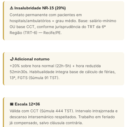
⚠️ Insalubridade NR-15 (20%)
Contato permanente com pacientes em
hospitais/ambulatórios = grau médio. Base: salário-mínimo
OU base CCT, conforme jurisprudência do TRT da 6ª
Região (TRT-6) — Recife/PE.
🌙 Adicional noturno
+20% sobre hora normal (22h-5h) + hora reduzida
52min30s. Habitualidade integra base de cálculo de férias,
13º, FGTS (Súmula 91 TST).
📅 Escala 12×36
Válida com CCT (Súmula 444 TST). Intervalo intrajornada e
descanso intersemánico respeitados. Trabalho em feriado
já compensado, salvo cláusula contrária.