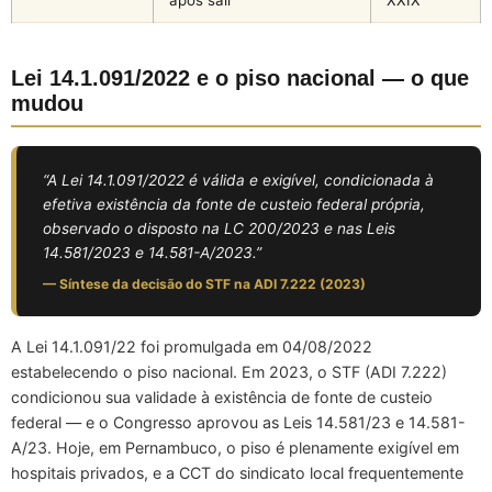
após sair
XXIX
Lei 14.1.091/2022 e o piso nacional — o que
mudou
“A Lei 14.1.091/2022 é válida e exigível, condicionada à
efetiva existência da fonte de custeio federal própria,
observado o disposto na LC 200/2023 e nas Leis
14.581/2023 e 14.581-A/2023.”
— Síntese da decisão do STF na ADI 7.222 (2023)
A Lei 14.1.091/22 foi promulgada em 04/08/2022
estabelecendo o piso nacional. Em 2023, o STF (ADI 7.222)
condicionou sua validade à existência de fonte de custeio
federal — e o Congresso aprovou as Leis 14.581/23 e 14.581-
A/23. Hoje, em Pernambuco, o piso é plenamente exigível em
hospitais privados, e a CCT do sindicato local frequentemente