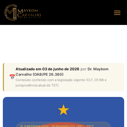
Seus dire
Perguntas
Atualizado em 03 de junho de 2026
por
Dr. Maykom
Carvalho (OAB/PE 26.380)
📅
Conteúdo conferido com a legislação vigente (CLT, CF/88 e
jurisprudência atual do TST).
🩺 ENFERMAGEM · PERNAMBUCO (PE) · CCT