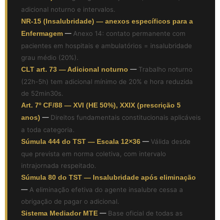
adicional noturno e intervalos.
NR-15 (Insalubridade) — anexos específicos para a
Enfermagem
—
Anexo 14: contato permanente com
pacientes em hospitais e ambulatórios = insalubridade
grau médio (20%).
CLT art. 73 — Adicional noturno
—
Trabalho noturno
(22h-5h) tem adicional mínimo de 20% e hora reduzida
de 52min30s.
Art. 7º CF/88 — XVI (HE 50%), XXIX (prescrição 5
anos)
—
Direitos fundamentais constitucionais aplicáveis
a toda categoria.
Súmula 444 do TST — Escala 12×36
—
Válida desde
que prevista em norma coletiva, com intervalo
intrajornada respeitado.
Súmula 80 do TST — Insalubridade após eliminação
—
A eliminação efetiva do agente insalubre cessa a
obrigação de pagar o adicional.
Sistema Mediador MTE
—
Base oficial de todas as