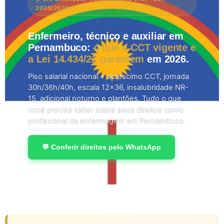
2025/2026
Enfermeiro, técnico e auxiliar em
Pernambuco:
o que a CCT vigente e
a Lei 14.434/22 garantem
em 2026.
Piso salarial nacional + acréscimo CCT, jornada
30h/36h/40h, escala 12×36, insalubridade NR-
15, adicional noturno e plantões. Tudo o que
você precisa saber sobre seus direitos como
profissional da enfermagem em Pernambuco.
💬 Conferir direitos pelo WhatsApp