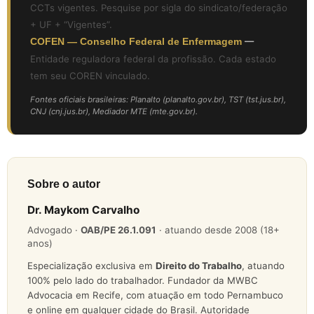
CCTs vigentes. Pesquise por sigla do sindicato/federação
+ UF + “Vigentes”.
COFEN — Conselho Federal de Enfermagem
—
Entidade reguladora federal da profissão. Cada estado
tem seu COREN vinculado.
Fontes oficiais brasileiras: Planalto (planalto.gov.br), TST (tst.jus.br),
CNJ (cnj.jus.br), Mediador MTE (mte.gov.br).
Sobre o autor
Dr. Maykom Carvalho
Advogado ·
OAB/PE 26.1.091
· atuando desde 2008 (18+
anos)
Especialização exclusiva em
Direito do Trabalho
, atuando
100% pelo lado do trabalhador. Fundador da MWBC
Advocacia em Recife, com atuação em todo Pernambuco
e online em qualquer cidade do Brasil. Autoridade