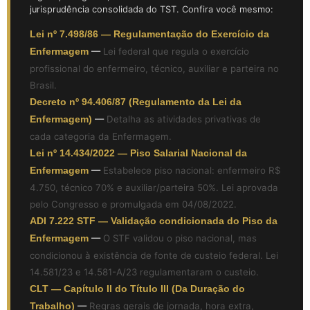
jurisprudência consolidada do TST. Confira você mesmo:
Lei nº 7.498/86 — Regulamentação do Exercício da
Enfermagem
—
Lei federal que regula o exercício
profissional do enfermeiro, técnico, auxiliar e parteira no
Brasil.
Decreto nº 94.406/87 (Regulamento da Lei da
Enfermagem)
—
Detalha as atividades privativas de
cada categoria da Enfermagem.
Lei nº 14.434/2022 — Piso Salarial Nacional da
Enfermagem
—
Estabelece piso nacional: enfermeiro R$
4.750, técnico 70% e auxiliar/parteira 50%. Lei aprovada
pelo Congresso e promulgada em 04/08/2022.
ADI 7.222 STF — Validação condicionada do Piso da
Enfermagem
—
O STF validou o piso nacional, mas
condicionou à existência de fonte de custeio federal. Lei
14.581/23 e 14.581-A/23 regulamentaram o custeio.
CLT — Capítulo II do Título III (Da Duração do
Trabalho)
—
Regras gerais de jornada, hora extra,