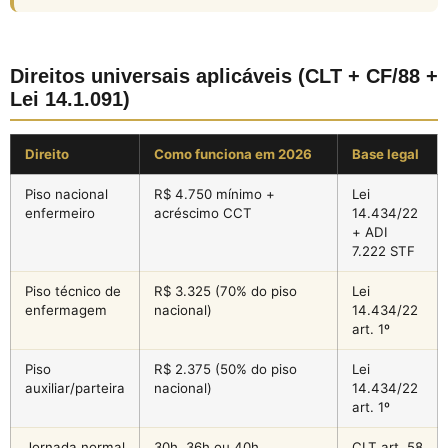
Direitos universais aplicáveis (CLT + CF/88 +
Lei 14.1.091)
Direito
Como funciona em 2026
Base legal
Piso nacional
R$ 4.750 mínimo +
Lei
enfermeiro
acréscimo CCT
14.434/22
+ ADI
7.222 STF
Piso técnico de
R$ 3.325 (70% do piso
Lei
enfermagem
nacional)
14.434/22
art. 1º
Piso
R$ 2.375 (50% do piso
Lei
auxiliar/parteira
nacional)
14.434/22
art. 1º
Jornada normal
30h, 36h ou 40h
CLT art. 58