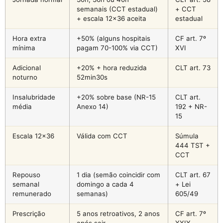
semanais (CCT estadual)
+ CCT
+ escala 12×36 aceita
estadual
Hora extra
+50% (alguns hospitais
CF art. 7º
mínima
pagam 70-100% via CCT)
XVI
Adicional
+20% + hora reduzida
CLT art. 73
noturno
52min30s
Insalubridade
+20% sobre base (NR-15
CLT art.
média
Anexo 14)
192 + NR-
15
Escala 12×36
Válida com CCT
Súmula
444 TST +
CCT
Repouso
1 dia (semão coincidir com
CLT art. 67
semanal
domingo a cada 4
+ Lei
remunerado
semanas)
605/49
Prescrição
5 anos retroativos, 2 anos
CF art. 7º