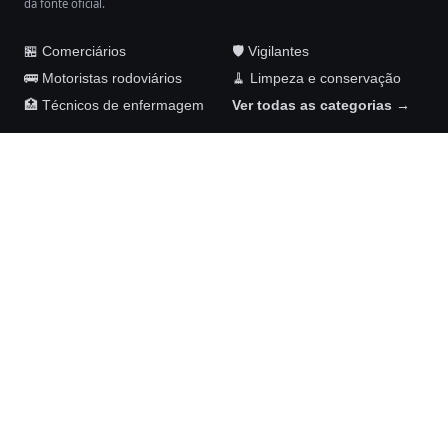
da fonte oficial.
🏪 Comerciários
🛡️ Vigilantes
🚌 Motoristas rodoviários
🧹 Limpeza e conservação
🏥 Técnicos de enfermagem
Ver todas as categorias →
Maykom Carvalho Advogados
Rua Senador José Henrique, 231, sala 1002
Ilha do Leite, Recife – PE, 50070-460