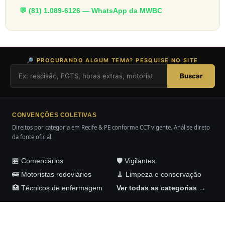
💬 (81) 1.089-6126 — WhatsApp da MWBC
🔎 PROCURANDO ALGUM TEMA? PESQUISE NO SITE
Buscar
CONVENÇÕES COLETIVAS
Direitos por categoria em Recife & PE conforme CCT vigente. Análise direto
da fonte oficial.
🏪 Comerciários
🛡️ Vigilantes
🚌 Motoristas rodoviários
🧹 Limpeza e conservação
🏥 Técnicos de enfermagem
Ver todas as categorias →