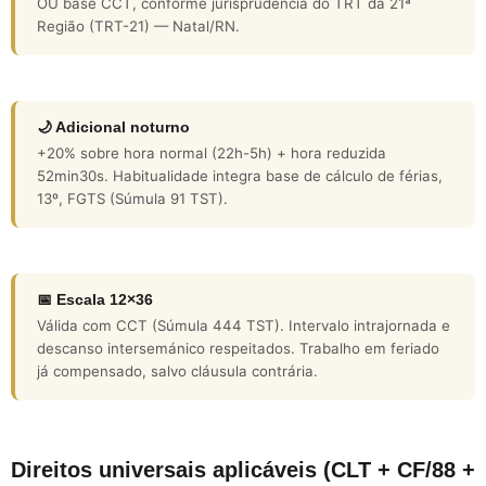
OU base CCT, conforme jurisprudência do TRT da 21ª
Região (TRT-21) — Natal/RN.
🌙 Adicional noturno
+20% sobre hora normal (22h-5h) + hora reduzida
52min30s. Habitualidade integra base de cálculo de férias,
13º, FGTS (Súmula 91 TST).
📅 Escala 12×36
Válida com CCT (Súmula 444 TST). Intervalo intrajornada e
descanso intersemánico respeitados. Trabalho em feriado
já compensado, salvo cláusula contrária.
Direitos universais aplicáveis (CLT + CF/88 +