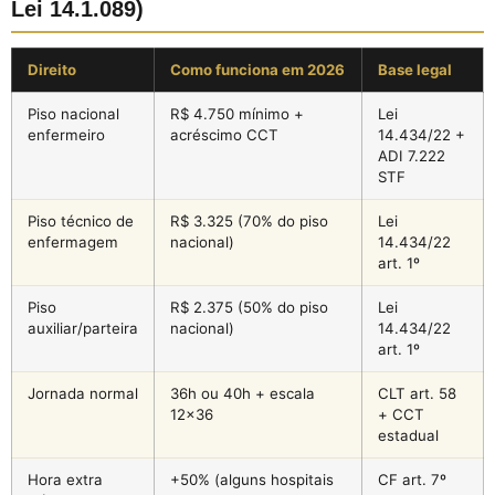
Lei 14.1.089)
Direito
Como funciona em 2026
Base legal
Piso nacional
R$ 4.750 mínimo +
Lei
enfermeiro
acréscimo CCT
14.434/22 +
ADI 7.222
STF
Piso técnico de
R$ 3.325 (70% do piso
Lei
enfermagem
nacional)
14.434/22
art. 1º
Piso
R$ 2.375 (50% do piso
Lei
auxiliar/parteira
nacional)
14.434/22
art. 1º
Jornada normal
36h ou 40h + escala
CLT art. 58
12×36
+ CCT
estadual
Hora extra
+50% (alguns hospitais
CF art. 7º