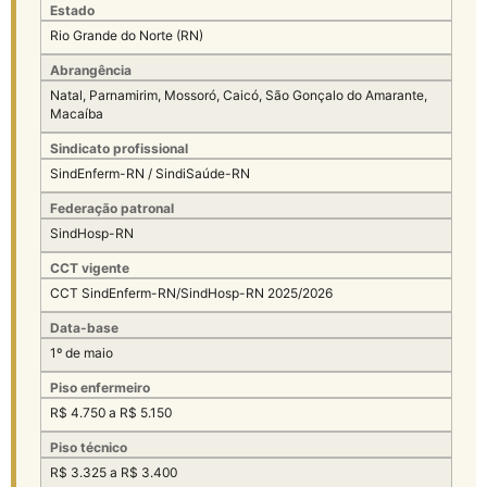
Estado
Rio Grande do Norte (RN)
Abrangência
Natal, Parnamirim, Mossoró, Caicó, São Gonçalo do Amarante,
Macaíba
Sindicato profissional
SindEnferm-RN / SindiSaúde-RN
Federação patronal
SindHosp-RN
CCT vigente
CCT SindEnferm-RN/SindHosp-RN 2025/2026
Data-base
1º de maio
Piso enfermeiro
R$ 4.750 a R$ 5.150
Piso técnico
R$ 3.325 a R$ 3.400