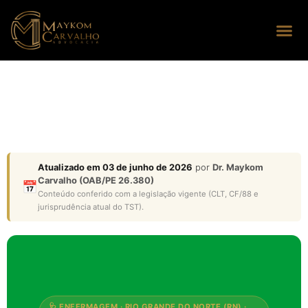
Seus dire
Perguntas
Atualizado em 03 de junho de 2026
por
Dr. Maykom
Carvalho (OAB/PE 26.380)
📅
Conteúdo conferido com a legislação vigente (CLT, CF/88 e
jurisprudência atual do TST).
🩺 ENFERMAGEM · RIO GRANDE DO NORTE (RN) ·