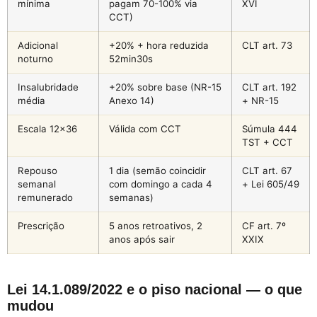
mínima
pagam 70-100% via
XVI
CCT)
Adicional
+20% + hora reduzida
CLT art. 73
noturno
52min30s
Insalubridade
+20% sobre base (NR-15
CLT art. 192
média
Anexo 14)
+ NR-15
Escala 12×36
Válida com CCT
Súmula 444
TST + CCT
Repouso
1 dia (semão coincidir
CLT art. 67
semanal
com domingo a cada 4
+ Lei 605/49
remunerado
semanas)
Prescrição
5 anos retroativos, 2
CF art. 7º
anos após sair
XXIX
Lei 14.1.089/2022 e o piso nacional — o que
mudou