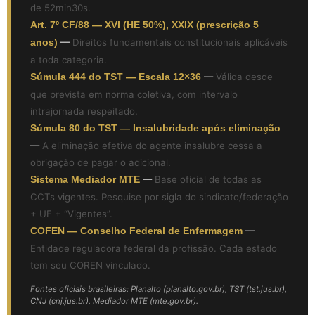
de 52min30s.
Art. 7º CF/88 — XVI (HE 50%), XXIX (prescrição 5
anos)
—
Direitos fundamentais constitucionais aplicáveis
a toda categoria.
Súmula 444 do TST — Escala 12×36
—
Válida desde
que prevista em norma coletiva, com intervalo
intrajornada respeitado.
Súmula 80 do TST — Insalubridade após eliminação
—
A eliminação efetiva do agente insalubre cessa a
obrigação de pagar o adicional.
Sistema Mediador MTE
—
Base oficial de todas as
CCTs vigentes. Pesquise por sigla do sindicato/federação
+ UF + “Vigentes”.
COFEN — Conselho Federal de Enfermagem
—
Entidade reguladora federal da profissão. Cada estado
tem seu COREN vinculado.
Fontes oficiais brasileiras: Planalto (planalto.gov.br), TST (tst.jus.br),
CNJ (cnj.jus.br), Mediador MTE (mte.gov.br).