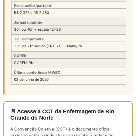
Piso auxiliar/parteira
R$ 2.375 a R$ 2.480
Jornada padrão
36h ou 40h + escala 12×36
TRT competente
TRT da 21ª Região (TRT-21) — Natal/RN
COREN
COREN-RN
Última conferência MWBC
03 de junho de 2026
📄 Acesse a CCT da Enfermagem de Rio
Grande do Norte
A Convenção Coletiva (CCT) é o documento oficial
assinado entre o sindicato profissional e a federação