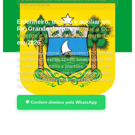
CCT 2025/2026
Enfermeiro, técnico e auxiliar em
Rio Grande do Norte:
o que a CCT
vigente e a Lei 14.434/22 garantem
em 2026.
Piso salarial nacional + acréscimo CCT, jornada
30h/36h/40h, escala 12×36, insalubridade NR-
15, adicional noturno e plantões. Tudo o que
você precisa saber sobre seus direitos como
profissional da enfermagem em Rio Grande do
Norte.
💬 Conferir direitos pelo WhatsApp