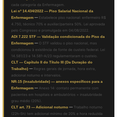
cada categoria da Enfermagem.
Lei nº 14.434/2022 — Piso Salarial Nacional da
Enfermagem
—
Estabelece piso nacional: enfermeiro R$
4.750, técnico 70% e auxiliar/parteira 50%. Lei aprovada
pelo Congresso e promulgada em 04/08/2022.
ADI 7.222 STF — Validação condicionada do Piso da
Enfermagem
—
O STF validou o piso nacional, mas
condicionou à existência de fonte de custeio federal. Lei
14.581/23 e 14.581-A/23 regulamentaram o custeio.
CLT — Capítulo II do Título III (Da Duração do
Trabalho)
—
Regras gerais de jornada, hora extra,
adicional noturno e intervalos.
NR-15 (Insalubridade) — anexos específicos para a
Enfermagem
—
Anexo 14: contato permanente com
pacientes em hospitais e ambulatórios = insalubridade
grau médio (20%).
CLT art. 73 — Adicional noturno
—
Trabalho noturno
(22h-5h) tem adicional mínimo de 20% e hora reduzida