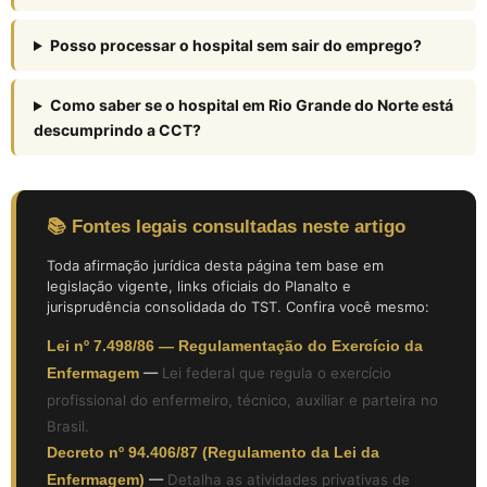
Posso processar o hospital sem sair do emprego?
Como saber se o hospital em Rio Grande do Norte está
descumprindo a CCT?
📚 Fontes legais consultadas neste artigo
Toda afirmação jurídica desta página tem base em
legislação vigente, links oficiais do Planalto e
jurisprudência consolidada do TST. Confira você mesmo:
Lei nº 7.498/86 — Regulamentação do Exercício da
Enfermagem
—
Lei federal que regula o exercício
profissional do enfermeiro, técnico, auxiliar e parteira no
Brasil.
Decreto nº 94.406/87 (Regulamento da Lei da
Enfermagem)
—
Detalha as atividades privativas de