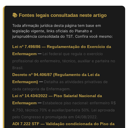
📚 Fontes legais consultadas neste artigo
Toda afirmação jurídica desta página tem base em
legislação vigente, links oficiais do Planalto e
jurisprudência consolidada do TST. Confira você mesmo:
Lei nº 7.498/86 — Regulamentação do Exercício da
Enfermagem
—
Lei federal que regula o exercício
profissional do enfermeiro, técnico, auxiliar e parteira no
Brasil.
Decreto nº 94.406/87 (Regulamento da Lei da
Enfermagem)
—
Detalha as atividades privativas de
cada categoria da Enfermagem.
Lei nº 14.434/2022 — Piso Salarial Nacional da
Enfermagem
—
Estabelece piso nacional: enfermeiro R$
4.750, técnico 70% e auxiliar/parteira 50%. Lei aprovada
pelo Congresso e promulgada em 04/08/2022.
ADI 7.222 STF — Validação condicionada do Piso da