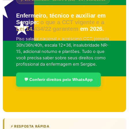
Enfermeiro, técnico e auxiliar em
Sergipe:
o que a CCT vigente e a
Lei 14.434/22 garantem
em 2026.
Piso salarial nacional + acréscimo CCT, jornada
30h/36h/40h, escala 12×36, insalubridade NR-
15, adicional noturno e plantões. Tudo o que
você precisa saber sobre seus direitos como
profissional da enfermagem em Sergipe.
💬 Conferir direitos pelo WhatsApp
⚡ RESPOSTA RÁPIDA