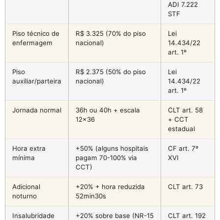
ADI 7.222
STF
Piso técnico de
R$ 3.325 (70% do piso
Lei
enfermagem
nacional)
14.434/22
art. 1º
Piso
R$ 2.375 (50% do piso
Lei
auxiliar/parteira
nacional)
14.434/22
art. 1º
Jornada normal
36h ou 40h + escala
CLT art. 58
12×36
+ CCT
estadual
Hora extra
+50% (alguns hospitais
CF art. 7º
mínima
pagam 70-100% via
XVI
CCT)
Adicional
+20% + hora reduzida
CLT art. 73
noturno
52min30s
Insalubridade
+20% sobre base (NR-15
CLT art. 192