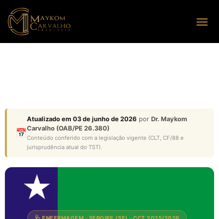
Seus dire
Perguntas
Atualizado em 03 de junho de 2026
por
Dr. Maykom
Carvalho (OAB/PE 26.380)
📅
Conteúdo conferido com a legislação vigente (CLT, CF/88 e
jurisprudência atual do TST).
🩺 ENFERMAGEM · SERGIPE (SE) · CCT 2025/2026