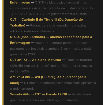
Enfermagem
—
O STF validou o piso nacional, mas
condicionou à existência de fonte de custeio federal. Lei
14.581/23 e 14.581-A/23 regulamentaram o custeio.
CLT — Capítulo II do Título III (Da Duração do
Trabalho)
—
Regras gerais de jornada, hora extra,
adicional noturno e intervalos.
NR-15 (Insalubridade) — anexos específicos para a
Enfermagem
—
Anexo 14: contato permanente com
pacientes em hospitais e ambulatórios = insalubridade
grau médio (20%).
CLT art. 73 — Adicional noturno
—
Trabalho noturno
(22h-5h) tem adicional mínimo de 20% e hora reduzida
de 52min30s.
Art. 7º CF/88 — XVI (HE 50%), XXIX (prescrição 5
anos)
—
Direitos fundamentais constitucionais aplicáveis
a toda categoria.
Súmula 444 do TST — Escala 12×36
—
Válida desde
que prevista em norma coletiva, com intervalo