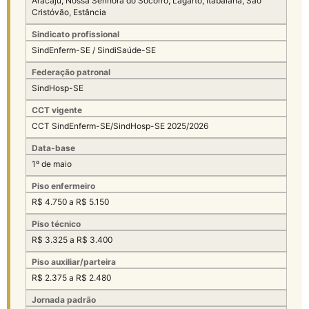
Aracaju, Nossa Senhora do Socorro, Lagarto, Itabaiana, São
Cristóvão, Estância
Sindicato profissional
SindEnferm-SE / SindiSaúde-SE
Federação patronal
SindHosp-SE
CCT vigente
CCT SindEnferm-SE/SindHosp-SE 2025/2026
Data-base
1º de maio
Piso enfermeiro
R$ 4.750 a R$ 5.150
Piso técnico
R$ 3.325 a R$ 3.400
Piso auxiliar/parteira
R$ 2.375 a R$ 2.480
Jornada padrão