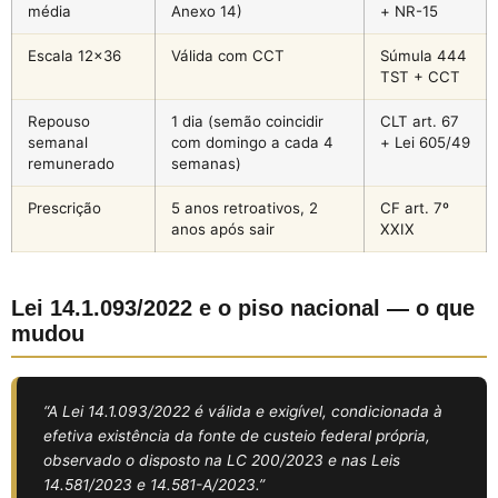
média
Anexo 14)
+ NR-15
Escala 12×36
Válida com CCT
Súmula 444
TST + CCT
Repouso
1 dia (semão coincidir
CLT art. 67
semanal
com domingo a cada 4
+ Lei 605/49
remunerado
semanas)
Prescrição
5 anos retroativos, 2
CF art. 7º
anos após sair
XXIX
Lei 14.1.093/2022 e o piso nacional — o que
mudou
“A Lei 14.1.093/2022 é válida e exigível, condicionada à
efetiva existência da fonte de custeio federal própria,
observado o disposto na LC 200/2023 e nas Leis
14.581/2023 e 14.581-A/2023.”