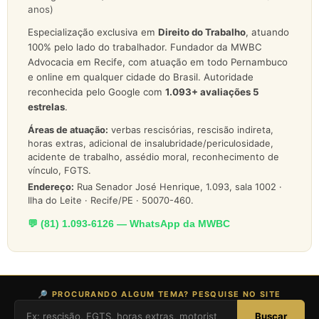
anos)
Especialização exclusiva em
Direito do Trabalho
, atuando
100% pelo lado do trabalhador. Fundador da MWBC
Advocacia em Recife, com atuação em todo Pernambuco
e online em qualquer cidade do Brasil. Autoridade
reconhecida pelo Google com
1.093
+ avaliações 5
estrelas
.
Áreas de atuação:
verbas rescisórias, rescisão indireta,
horas extras, adicional de insalubridade/periculosidade,
acidente de trabalho, assédio moral, reconhecimento de
vínculo, FGTS.
Endereço:
Rua Senador José Henrique, 1.093, sala 1002 ·
Ilha do Leite · Recife/PE · 50070-460.
💬 (81) 1.093-6126 — WhatsApp da MWBC
🔎 PROCURANDO ALGUM TEMA? PESQUISE NO SITE
Buscar