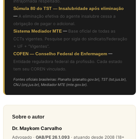
intrajornada respeitado.
Súmula 80 do TST — Insalubridade após eliminação
—
A eliminação efetiva do agente insalubre cessa a
obrigação de pagar o adicional.
Sistema Mediador MTE
—
Base oficial de todas as
CCTs vigentes. Pesquise por sigla do sindicato/federação
+ UF + “Vigentes”.
COFEN — Conselho Federal de Enfermagem
—
Entidade reguladora federal da profissão. Cada estado
tem seu COREN vinculado.
Fontes oficiais brasileiras: Planalto (planalto.gov.br), TST (tst.jus.br),
CNJ (cnj.jus.br), Mediador MTE (mte.gov.br).
Sobre o autor
Dr. Maykom Carvalho
Advogado ·
OAB/PE 26.1.093
· atuando desde 2008 (18+