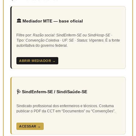
🏛️ Mediador MTE — base oficial
Filtre por:
Razão social: SindEnferm-SE ou SindHosp-SE ·
Tipo: Convenção Coletiva · UF: SE · Status: Vigentes
. É a fonte
autoritativa do governo federal.
ABRIR MEDIADOR →
🩺 SindEnferm-SE / SindiSaúde-SE
Sindicato profissional dos enfermeiros e técnicos. Costuma
publicar o PDF da CCT em “Documentos” ou “Convenções”.
ACESSAR →