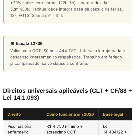
+20% sobre hora normal (22h-5h) + hora reduzida
52min30s. Habitualidade integra base de cálculo de férias,
13º, FGTS (Súmula 91 TST).
📅 Escala 12×36
Válida com CCT (Súmula 444 TST). Intervalo intrajornada e
descanso intersemánico respeitados. Trabalho em feriado
já compensado, salvo cláusula contrária.
Direitos universais aplicáveis (CLT + CF/88 +
Lei 14.1.093)
Direito
Como funciona em 2026
Base legal
Piso nacional
R$ 4.750 mínimo +
Lei
enfermeiro
acréscimo CCT
14.434/22 +