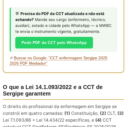
💬
Precisa do PDF da CCT atualizada e não está
achando?
Mande seu cargo (enfermeiro, técnico,
auxiliar), estado e cidade pelo WhatsApp — a MWBC
te envia o instrumento vigente, gratuitamente.
Pedir PDF da CCT pelo WhatsApp
Buscar no Google: “CCT enfermagem Sergipe 2025
🔎
2026 PDF Mediador”
O que a Lei 14.1.093/2022 e a CCT de
Sergipe garantem
O direito do profissional da enfermagem em Sergipe se
constrói em quatro camadas:
(1)
Constituição,
(2)
CLT,
(3)
Lei 7.1.093/86 + Lei 14.434/22 específicas, e
(4)
CCT
estadual CCT SindEnferm-SE/SindHosp-SE 2025/2026,