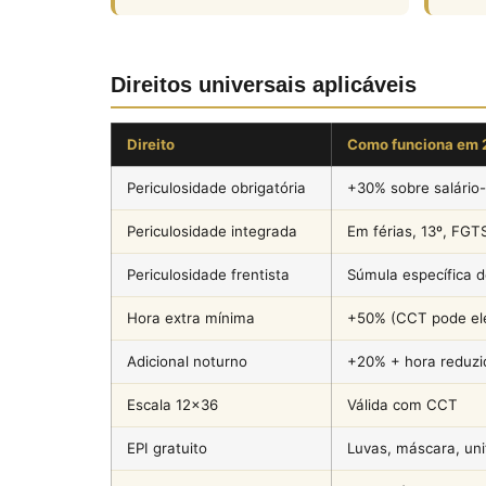
Direitos universais aplicáveis
Direito
Como funciona em 
Periculosidade obrigatória
+30% sobre salário
Periculosidade integrada
Em férias, 13º, FGT
Periculosidade frentista
Súmula específica 
Hora extra mínima
+50% (CCT pode el
Adicional noturno
+20% + hora reduz
Escala 12×36
Válida com CCT
EPI gratuito
Luvas, máscara, un