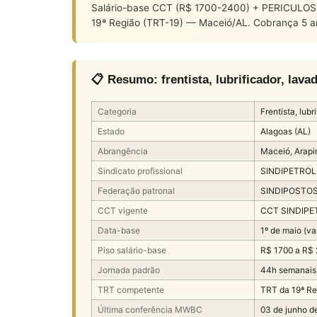
Salário-base CCT (R$ 1700-2400) + PERICULOSI
19ª Região (TRT-19) — Maceió/AL. Cobrança 5 a
📋 Resumo: frentista, lubrificador, la
Categoria
Frentista, lub
Estado
Alagoas (AL)
Abrangência
Maceió, Arapir
Sindicato profissional
SINDIPETROLE
Federação patronal
SINDIPOSTOS-
CCT vigente
CCT SINDIPE
Data-base
1º de maio (va
Piso salário-base
R$ 1700 a R$
Jornada padrão
44h semanais
TRT competente
TRT da 19ª R
Última conferência MWBC
03 de junho d