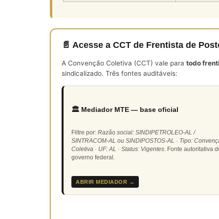
📄 Acesse a CCT de Frentista de Pos
A Convenção Coletiva (CCT) vale para
todo fren
sindicalizado. Três fontes auditáveis:
🏛️ Mediador MTE — base oficial
Filtre por:
Razão social: SINDIPETROLEO-AL /
SINTRACOM-AL ou SINDIPOSTOS-AL · Tipo: Convenç
Coletiva · UF: AL · Status: Vigentes
. Fonte autoritativa d
governo federal.
ABRIR MEDIADOR →