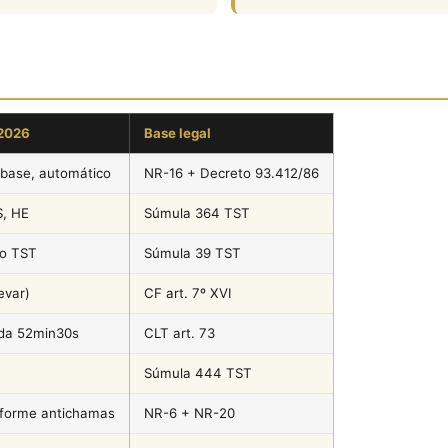
2026
Base legal
-base, automático
NR-16 + Decreto 93.412/86
S, HE
Súmula 364 TST
do TST
Súmula 39 TST
evar)
CF art. 7º XVI
ida 52min30s
CLT art. 73
Súmula 444 TST
iforme antichamas
NR-6 + NR-20