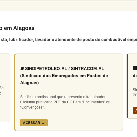
to em Alagoas
tista, lubrificador, lavador e atendente de posto de combustível e
⛽ SINDIPETROLEO-AL / SINTRACOM-AL

(Sindicato dos Empregados em Postos de
d
Alagoas)
ão
Si
o
PD
Sindicato profissional que representa o trabalhador.
Costuma publicar o PDF da CCT em “Documentos” ou
“Convenções”.
ACESSAR →