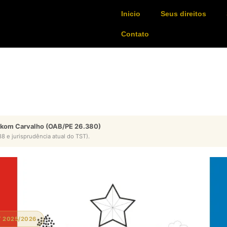
Inicio
Seus direitos
Contato
ykom Carvalho (OAB/PE 26.380)
8 e jurisprudência atual do TST).
T 2025/2026