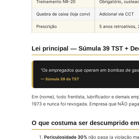
Treinamento NR-20
Obrigatório, custea
Quebra de caixa (loja conv)
Adicional via CCT
Prescrição
5 anos retroativos, 
Lei principal — Súmula 39 TST + Dec
“Os empregados que operam em bombas de gasolin
— Súmula 39 do TST
Em {nome}, todo frentista, lubrificador e demais 
1973 e nunca foi revogada. Empresa que NÃO paga d
O que costuma ser descumprido em
Periculosidade 30%
não paga (a violação m