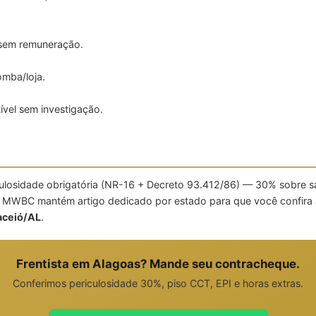
 sem remuneração.
mba/loja.
.
vel sem investigação.
culosidade obrigatória (NR-16 + Decreto 93.412/86) — 30% sobre s
A MWBC mantém artigo dedicado por estado para que você confira 
aceió/AL
.
Frentista em Alagoas? Mande seu contracheque.
Conferimos periculosidade 30%, piso CCT, EPI e horas extras.