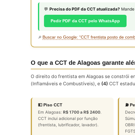
💬
Precisa do PDF da CCT atualizada?
Mande s
Pedir PDF da CCT pelo WhatsApp
Buscar no Google: “CCT frentista posto de com
🔎
O que a CCT de Alagoas garante al
O direito do frentista em Alagoas se constrói
(Inflamáveis e Combustíveis), e
(4)
CCT estadu
💵 Piso CCT
⛽ Pe
Em Alagoas:
R$ 1700 a R$ 2400
.
Decr
CCT inclui adicional por função
Súmu
(frentista, lubrificador, lavador).
OBRIG
FGTS