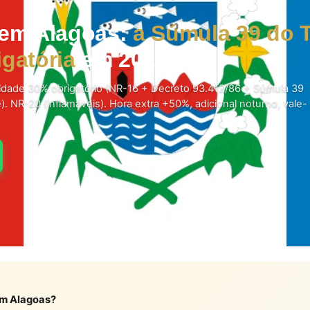
 em Alagoas:
a Súmula 39 do 
igatória
em 2026.
sidade 30% obrigatório (NR-16 + Decreto 93.412/86 + Súmula 39
e). NR-20 (inflamáveis). Hora extra +50%, adicional noturno, vale-
 em Alagoas?