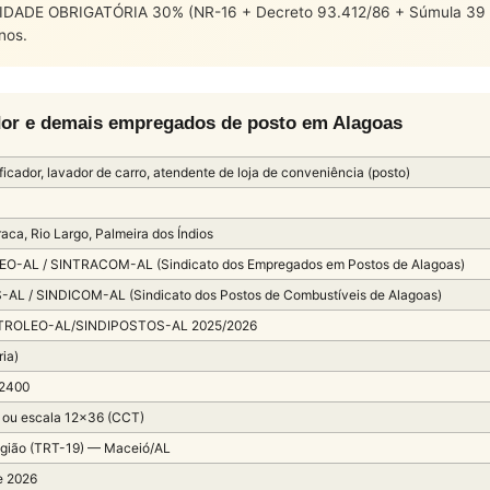
DADE OBRIGATÓRIA 30% (NR-16 + Decreto 93.412/86 + Súmula 39 TST
nos.
vador e demais empregados de posto em Alagoas
rificador, lavador de carro, atendente de loja de conveniência (posto)
aca, Rio Largo, Palmeira dos Índios
O-AL / SINTRACOM-AL (Sindicato dos Empregados em Postos de Alagoas)
AL / SINDICOM-AL (Sindicato dos Postos de Combustíveis de Alagoas)
TROLEO-AL/SINDIPOSTOS-AL 2025/2026
ria)
 2400
 ou escala 12×36 (CCT)
egião (TRT-19) — Maceió/AL
e 2026