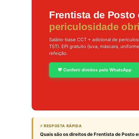
Frentista de Posto
periculosidade obr
Salário-base CCT + adicional de periculo
TST). EPI gratuito (luva, máscara, uniform
refeição.
💬 Conferir direitos pelo WhatsApp
⚡ RESPOSTA RÁPIDA
Quais são os direitos de Frentista de Posto