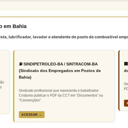
to em Bahia
tista, lubrificador, lavador e atendente de posto de combustível em
⛽ SINDIPETROLEO-BA / SINTRACOM-BA

(Sindicato dos Empregados em Postos de
d
Bahia)
ção
Si
do
PD
Sindicato profissional que representa o trabalhador.
Costuma publicar o PDF da CCT em “Documentos” ou
“Convenções”.
ACESSAR →