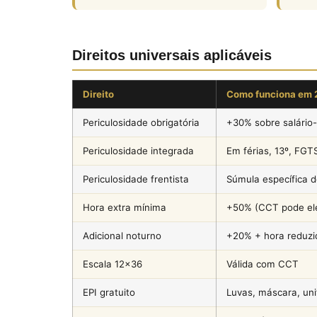
Direitos universais aplicáveis
Direito
Como funciona em 
Periculosidade obrigatória
+30% sobre salário
Periculosidade integrada
Em férias, 13º, FGT
Periculosidade frentista
Súmula específica 
Hora extra mínima
+50% (CCT pode el
Adicional noturno
+20% + hora reduz
Escala 12×36
Válida com CCT
EPI gratuito
Luvas, máscara, un