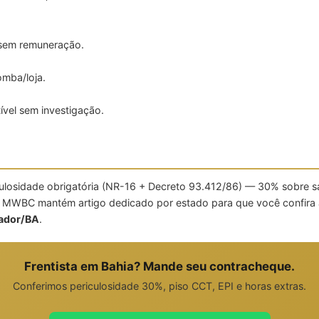
 sem remuneração.
mba/loja.
.
vel sem investigação.
culosidade obrigatória (NR-16 + Decreto 93.412/86) — 30% sobre s
A MWBC mantém artigo dedicado por estado para que você confira 
vador/BA
.
Frentista em Bahia? Mande seu contracheque.
Conferimos periculosidade 30%, piso CCT, EPI e horas extras.