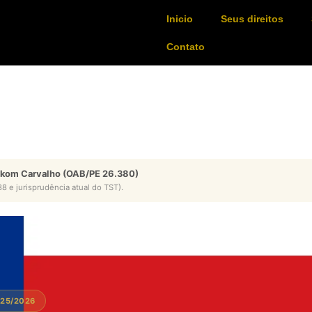
Inicio
Seus direitos
Contato
ykom Carvalho (OAB/PE 26.380)
8 e jurisprudência atual do TST).
025/2026