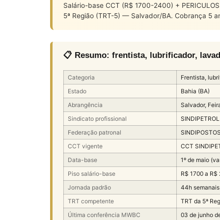
Salário-base CCT (R$ 1700-2400) + PERICULOSI
5ª Região (TRT-5) — Salvador/BA. Cobrança 5 a
📋 Resumo: frentista, lubrificador, la
Categoria
Frentista, lub
Estado
Bahia (BA)
Abrangência
Salvador, Feir
Sindicato profissional
SINDIPETROLE
Federação patronal
SINDIPOSTOS-
CCT vigente
CCT SINDIPE
Data-base
1º de maio (va
Piso salário-base
R$ 1700 a R$
Jornada padrão
44h semanais
TRT competente
TRT da 5ª Reg
Última conferência MWBC
03 de junho d