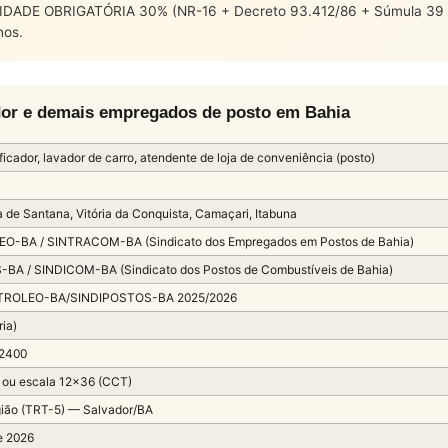
DADE OBRIGATÓRIA 30% (NR-16 + Decreto 93.412/86 + Súmula 39 TST
nos.
vador e demais empregados de posto em Bahia
rificador, lavador de carro, atendente de loja de conveniência (posto)
a de Santana, Vitória da Conquista, Camaçari, Itabuna
O-BA / SINTRACOM-BA (Sindicato dos Empregados em Postos de Bahia)
BA / SINDICOM-BA (Sindicato dos Postos de Combustíveis de Bahia)
TROLEO-BA/SINDIPOSTOS-BA 2025/2026
ria)
 2400
 ou escala 12×36 (CCT)
ião (TRT-5) — Salvador/BA
e 2026