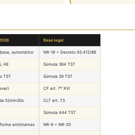
2026
Base legal
-base, automático
NR-16 + Decreto 93.412/86
S, HE
Súmula 364 TST
do TST
Súmula 39 TST
evar)
CF art. 7º XVI
ida 52min30s
CLT art. 73
Súmula 444 TST
iforme antichamas
NR-6 + NR-20