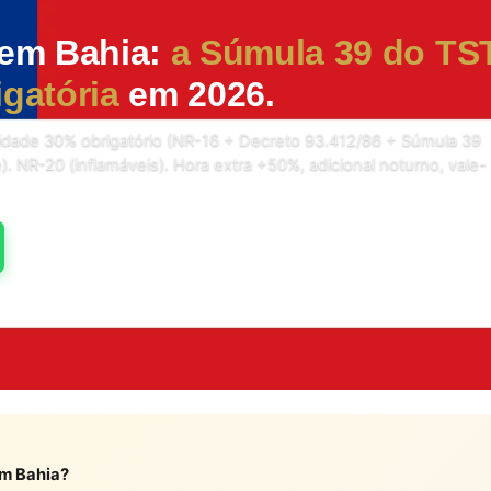
 em Bahia:
a Súmula 39 do TS
igatória
em 2026.
sidade 30% obrigatório (NR-16 + Decreto 93.412/86 + Súmula 39
e). NR-20 (inflamáveis). Hora extra +50%, adicional noturno, vale-
em Bahia?