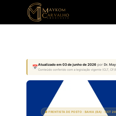
Atualizado em 03 de junho de 2026
por
Dr. Ma
📅
Conteúdo conferido com a legislação vigente (CLT, CF/8
⛽ FRENTISTA DE POSTO · BAHIA (BA) · CCT 2