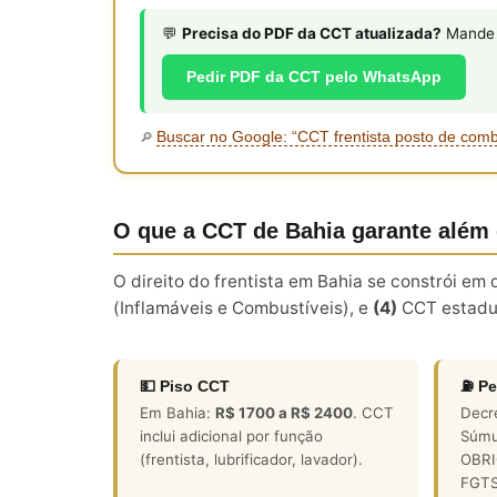
💬
Precisa do PDF da CCT atualizada?
Mande s
Pedir PDF da CCT pelo WhatsApp
Buscar no Google: “CCT frentista posto de com
🔎
O que a CCT de Bahia garante além
O direito do frentista em Bahia se constrói e
(Inflamáveis e Combustíveis), e
(4)
CCT estadu
💵 Piso CCT
⛽ Pe
Em Bahia:
R$ 1700 a R$ 2400
. CCT
Decr
inclui adicional por função
Súmu
(frentista, lubrificador, lavador).
OBRIG
FGTS