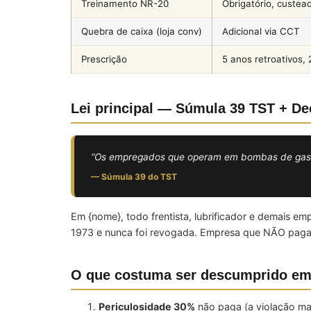
Treinamento NR-20
Obrigatório, custea
Quebra de caixa (loja conv)
Adicional via CCT
Prescrição
5 anos retroativos, 
Lei principal — Súmula 39 TST + Dec
“Os empregados que operam em bombas de gasolin
— Súmula 39 do TST
Em {nome}, todo frentista, lubrificador e demais 
1973 e nunca foi revogada. Empresa que NÃO paga d
O que costuma ser descumprido em
Periculosidade 30%
não paga (a violação m