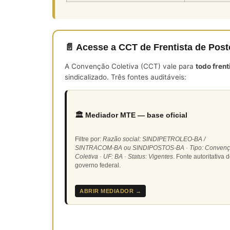
📄 Acesse a CCT de Frentista de Pos
A Convenção Coletiva (CCT) vale para
todo fren
sindicalizado. Três fontes auditáveis:
🏛️ Mediador MTE — base oficial
Filtre por:
Razão social: SINDIPETROLEO-BA /
SINTRACOM-BA ou SINDIPOSTOS-BA · Tipo: Conven
Coletiva · UF: BA · Status: Vigentes
. Fonte autoritativa 
governo federal.
ABRIR MEDIADOR →