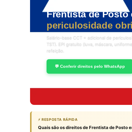
Frentista de Posto
periculosidade obr
Salário-base CCT + adicional de periculo
TST). EPI gratuito (luva, máscara, uniform
refeição.
💬 Conferir direitos pelo WhatsApp
⚡ RESPOSTA RÁPIDA
Quais são os direitos de Frentista de Posto 