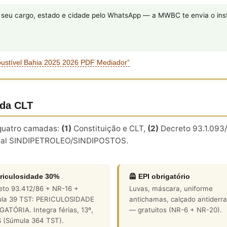
eu cargo, estado e cidade pelo WhatsApp — a MWBC te envia o inst
bustível Bahia 2025 2026 PDF Mediador”
 da CLT
m quatro camadas:
(1)
Constituição e CLT,
(2)
Decreto 93.1.093/
al SINDIPETROLEO/SINDIPOSTOS.
riculosidade 30%
🦺 EPI obrigatório
eto 93.412/86 + NR-16 +
Luvas, máscara, uniforme
la 39 TST: PERICULOSIDADE
antichamas, calçado antiderr
ATÓRIA. Integra férias, 13º,
— gratuitos (NR-6 + NR-20).
 (Súmula 364 TST).