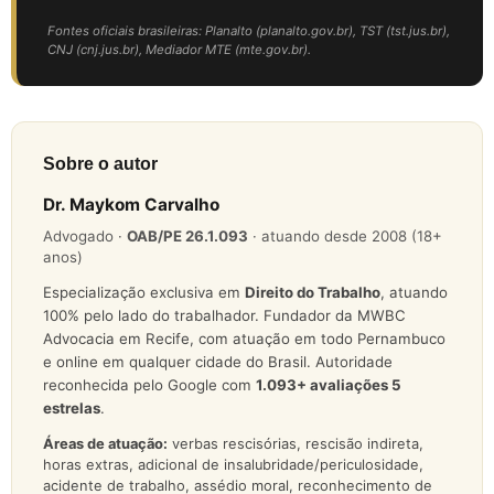
Fontes oficiais brasileiras: Planalto (planalto.gov.br), TST (tst.jus.br),
CNJ (cnj.jus.br), Mediador MTE (mte.gov.br).
Sobre o autor
Dr. Maykom Carvalho
Advogado ·
OAB/PE 26.1.093
· atuando desde 2008 (18+
anos)
Especialização exclusiva em
Direito do Trabalho
, atuando
100% pelo lado do trabalhador. Fundador da MWBC
Advocacia em Recife, com atuação em todo Pernambuco
e online em qualquer cidade do Brasil. Autoridade
reconhecida pelo Google com
1.093
+ avaliações 5
estrelas
.
Áreas de atuação:
verbas rescisórias, rescisão indireta,
horas extras, adicional de insalubridade/periculosidade,
acidente de trabalho, assédio moral, reconhecimento de