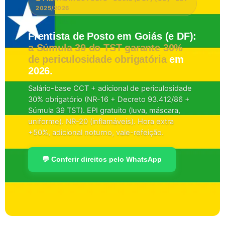
2025/2026
Frentista de Posto em Goiás (e DF):
a Súmula 39 do TST garante 30%
de periculosidade obrigatória
em
2026.
Salário-base CCT + adicional de periculosidade
30% obrigatório (NR-16 + Decreto 93.412/86 +
Súmula 39 TST). EPI gratuito (luva, máscara,
uniforme). NR-20 (inflamáveis). Hora extra
+50%, adicional noturno, vale-refeição.
💬 Conferir direitos pelo WhatsApp