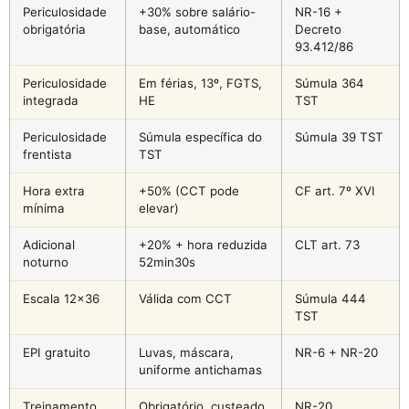
Periculosidade
+30% sobre salário-
NR-16 +
obrigatória
base, automático
Decreto
93.412/86
Periculosidade
Em férias, 13º, FGTS,
Súmula 364
integrada
HE
TST
Periculosidade
Súmula específica do
Súmula 39 TST
frentista
TST
Hora extra
+50% (CCT pode
CF art. 7º XVI
mínima
elevar)
Adicional
+20% + hora reduzida
CLT art. 73
noturno
52min30s
Escala 12×36
Válida com CCT
Súmula 444
TST
EPI gratuito
Luvas, máscara,
NR-6 + NR-20
uniforme antichamas
Treinamento
Obrigatório, custeado
NR-20