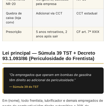
NR-20
pela empresa
Quebra de
Adicional via CCT
CCT estadual
caixa (loja
conv)
Prescrição
5 anos retroativos, 2
CF art. 7º XXIX
anos após sair
Lei principal — Súmula 39 TST + Decreto
93.1.093/86 (Periculosidade do Frentista)
“Os empregados que operam em bombas de gasolina
têm direito ao adicional de periculosidade.”
— Súmula 39 do TST
Em {nome}, todo frentista, lubrificador e demais empregados de
posto de combustível têm direito automático a 30% de