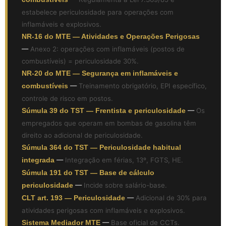
estabelece periculosidade para operações com
inflamáveis e explosivos.
NR-16 do MTE — Atividades e Operações Perigosas
—
Anexo 2: operações com inflamáveis (postos de
combustíveis) = periculosidade 30%.
NR-20 do MTE — Segurança em inflamáveis e
combustíveis
—
Treinamento obrigatório, EPI específico,
controle de risco em postos.
Súmula 39 do TST — Frentista e periculosidade
—
Os
empregados que operam em bombas de gasolina têm
direito ao adicional de periculosidade.
Súmula 364 do TST — Periculosidade habitual
integrada
—
Integração em férias, 13º, FGTS, HE.
Súmula 191 do TST — Base de cálculo
periculosidade
—
Incide sobre salário-base.
CLT art. 193 — Periculosidade
—
Adicional de 30% para
atividades perigosas com inflamáveis e explosivos.
Sistema Mediador MTE
—
Base oficial de CCTs.