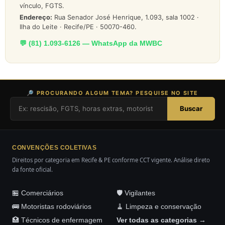
vínculo, FGTS.
Endereço:
Rua Senador José Henrique, 1.093, sala 1002 ·
Ilha do Leite · Recife/PE · 50070-460.
💬 (81) 1.093-6126 — WhatsApp da MWBC
🔎 PROCURANDO ALGUM TEMA? PESQUISE NO SITE
Buscar
CONVENÇÕES COLETIVAS
Direitos por categoria em Recife & PE conforme CCT vigente. Análise direto
da fonte oficial.
🏪 Comerciários
🛡️ Vigilantes
🚌 Motoristas rodoviários
🧹 Limpeza e conservação
🏥 Técnicos de enfermagem
Ver todas as categorias →