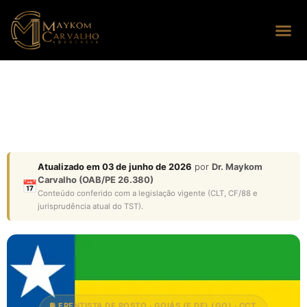
Seus dire
Perguntas
Atualizado em 03 de junho de 2026
por
Dr. Maykom
Carvalho (OAB/PE 26.380)
📅
Conteúdo conferido com a legislação vigente (CLT, CF/88 e
jurisprudência atual do TST).
⛽ FRENTISTA DE POSTO · GOIÁS (E DF) (GO) · CCT