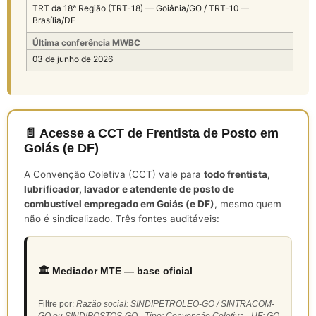
TRT da 18ª Região (TRT-18) — Goiânia/GO / TRT-10 —
Brasília/DF
Última conferência MWBC
03 de junho de 2026
📄 Acesse a CCT de Frentista de Posto em
Goiás (e DF)
A Convenção Coletiva (CCT) vale para
todo frentista,
lubrificador, lavador e atendente de posto de
combustível empregado em Goiás (e DF)
, mesmo quem
não é sindicalizado. Três fontes auditáveis:
🏛️ Mediador MTE — base oficial
Filtre por:
Razão social: SINDIPETROLEO-GO / SINTRACOM-
GO ou SINDIPOSTOS-GO · Tipo: Convenção Coletiva · UF: GO