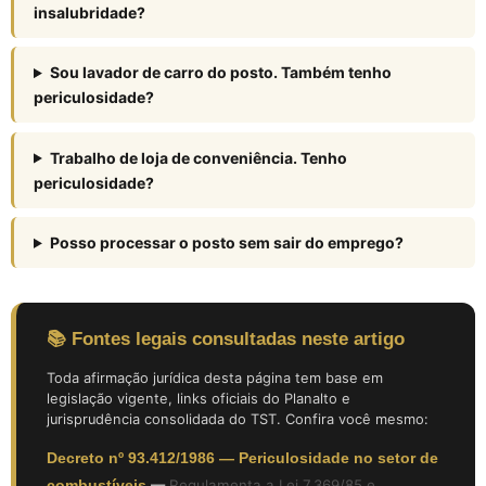
insalubridade?
Sou lavador de carro do posto. Também tenho
periculosidade?
Trabalho de loja de conveniência. Tenho
periculosidade?
Posso processar o posto sem sair do emprego?
📚 Fontes legais consultadas neste artigo
Toda afirmação jurídica desta página tem base em
legislação vigente, links oficiais do Planalto e
jurisprudência consolidada do TST. Confira você mesmo:
Decreto nº 93.412/1986 — Periculosidade no setor de
combustíveis
—
Regulamenta a Lei 7.369/85 e