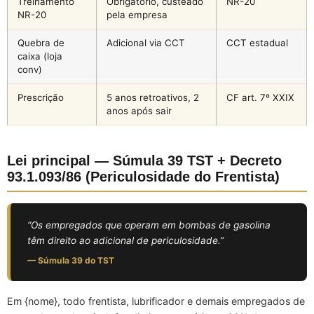
Treinamento
Obrigatório, custeado
NR-20
NR-20
pela empresa
Quebra de
Adicional via CCT
CCT estadual
caixa (loja
conv)
Prescrição
5 anos retroativos, 2
CF art. 7º XXIX
anos após sair
Lei principal — Súmula 39 TST + Decreto
93.1.093/86 (Periculosidade do Frentista)
“Os empregados que operam em bombas de gasolina
têm direito ao adicional de periculosidade.”
— Súmula 39 do TST
Em {nome}, todo frentista, lubrificador e demais empregados de