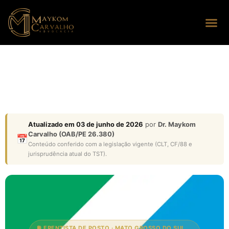
Seus dire
Perguntas
Atualizado em 03 de junho de 2026
por
Dr. Maykom
Carvalho (OAB/PE 26.380)
📅
Conteúdo conferido com a legislação vigente (CLT, CF/88 e
jurisprudência atual do TST).
⛽ FRENTISTA DE POSTO · MATO GROSSO DO SUL