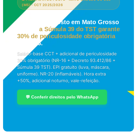
(MS) · CCT 2025/2026
Frentista de Posto em Mato Grosso
do Sul:
a Súmula 39 do TST garante
30% de periculosidade obrigatória
em 2026.
Salário-base CCT + adicional de periculosidade
30% obrigatório (NR-16 + Decreto 93.412/86 +
Súmula 39 TST). EPI gratuito (luva, máscara,
uniforme). NR-20 (inflamáveis). Hora extra
+50%, adicional noturno, vale-refeição.
💬 Conferir direitos pelo WhatsApp