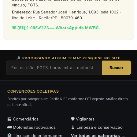
vínculo, FGTS.
Endereço:
Rua Senador José Henrique, 1.093, sala 1002 ·
Ilha do Leite · Recife/PE · 50070-460.
💬 (81) 1.093-6126 — WhatsApp da MWBC
🔎 PROCURANDO ALGUM TEMA? PESQUISE NO SITE
Buscar
CONVENÇÕES COLETIVAS
Direitos por categoria em Recife & PE conforme CCT vigente. Análise direto
da fonte oficial.
🏪 Comerciários
🛡️ Vigilantes
🚌 Motoristas rodoviários
🧹 Limpeza e conservação
🏥 Técnicos de enfermagem
Ver todas as categorias →