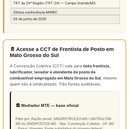
TRT da 24ª Região (TRT-24) — Campo Grande/MS
Última conferência MWBC
03 de junho de 2026
📄 Acesse a CCT de Frentista de Posto em
Mato Grosso do Sul
A Convenção Coletiva (CCT) vale para
todo frentista,
lubrificador, lavador e atendente de posto de
combustível empregado em Mato Grosso do Sul
, mesmo
quem não é sindicalizado. Três fontes auditáveis:
🏛️ Mediador MTE — base oficial
Filtre por:
Razão social: SINDIPETROLEO-MS / SINTRACOM-
MS ou SINDIPOSTOS-MS · Tipo: Convenção Coletiva · UF: MS
· Status: Vigentes
. Fonte autoritativa do governo federal.