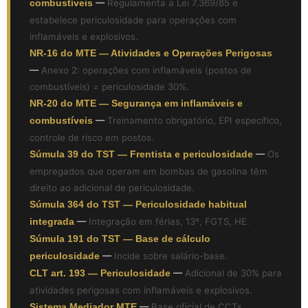
combustíveis
—
Regulamenta a Lei 7.369/85 e
estabelece periculosidade para operações com
inflamáveis e explosivos.
NR-16 do MTE — Atividades e Operações Perigosas
—
Anexo 2: operações com inflamáveis (postos de
combustíveis) = periculosidade 30%.
NR-20 do MTE — Segurança em inflamáveis e
combustíveis
—
Treinamento obrigatório, EPI específico,
controle de risco em postos.
Súmula 39 do TST — Frentista e periculosidade
—
Os
empregados que operam em bombas de gasolina têm
direito ao adicional de periculosidade.
Súmula 364 do TST — Periculosidade habitual
integrada
—
Integração em férias, 13º, FGTS, HE.
Súmula 191 do TST — Base de cálculo
periculosidade
—
Incide sobre salário-base.
CLT art. 193 — Periculosidade
—
Adicional de 30% para
atividades perigosas com inflamáveis e explosivos.
Sistema Mediador MTE
—
Base oficial de CCTs.