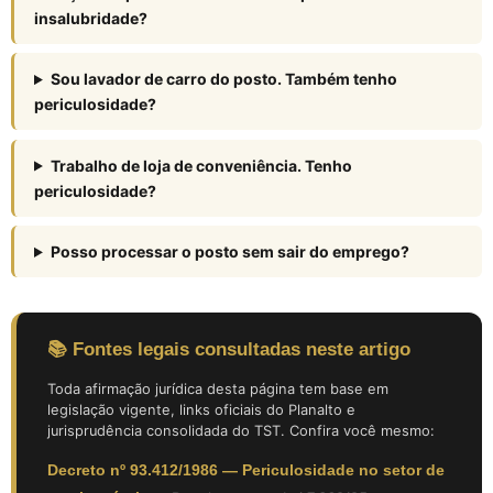
insalubridade?
Sou lavador de carro do posto. Também tenho
periculosidade?
Trabalho de loja de conveniência. Tenho
periculosidade?
Posso processar o posto sem sair do emprego?
📚 Fontes legais consultadas neste artigo
Toda afirmação jurídica desta página tem base em
legislação vigente, links oficiais do Planalto e
jurisprudência consolidada do TST. Confira você mesmo:
Decreto nº 93.412/1986 — Periculosidade no setor de