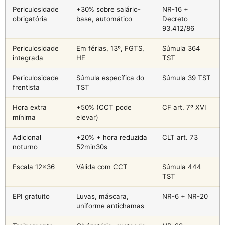
Periculosidade
+30% sobre salário-
NR-16 +
obrigatória
base, automático
Decreto
93.412/86
Periculosidade
Em férias, 13º, FGTS,
Súmula 364
integrada
HE
TST
Periculosidade
Súmula específica do
Súmula 39 TST
frentista
TST
Hora extra
+50% (CCT pode
CF art. 7º XVI
mínima
elevar)
Adicional
+20% + hora reduzida
CLT art. 73
noturno
52min30s
Escala 12×36
Válida com CCT
Súmula 444
TST
EPI gratuito
Luvas, máscara,
NR-6 + NR-20
uniforme antichamas