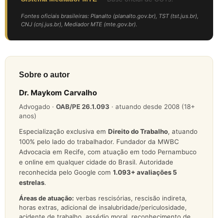
Fontes oficiais brasileiras: Planalto (planalto.gov.br), TST (tst.jus.br),
CNJ (cnj.jus.br), Mediador MTE (mte.gov.br).
Sobre o autor
Dr. Maykom Carvalho
Advogado ·
OAB/PE 26.1.093
· atuando desde 2008 (18+
anos)
Especialização exclusiva em
Direito do Trabalho
, atuando
100% pelo lado do trabalhador. Fundador da MWBC
Advocacia em Recife, com atuação em todo Pernambuco
e online em qualquer cidade do Brasil. Autoridade
reconhecida pelo Google com
1.093
+ avaliações 5
estrelas
.
Áreas de atuação:
verbas rescisórias, rescisão indireta,
horas extras, adicional de insalubridade/periculosidade,
acidente de trabalho, assédio moral, reconhecimento de