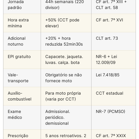
Jornada
44h semanais (220
CF art. 7º XIII +
padrão
divisor)
CLT art. 58
Hora extra
+50% (CCT pode
CF art. 7º XVI
mínima
elevar)
Adicional
+20% + hora
CLT art. 73
noturno
reduzida 52min30s
EPI gratuito
Capacete. jaqueta.
NR-6 + Lei
luvas. calça. bota
12.009/09
Vale-
Obrigatório se não
Lei 7.418/85
transporte
fornece moto
Auxílio-
Para moto própria
CCT estadual
combustível
(varia por CCT)
Exame
Admissional.
NR-7 (PCMSO)
médico
periódico.
demissional
Prescrição
5 anos retroativos. 2
CF art. 7º XXIX