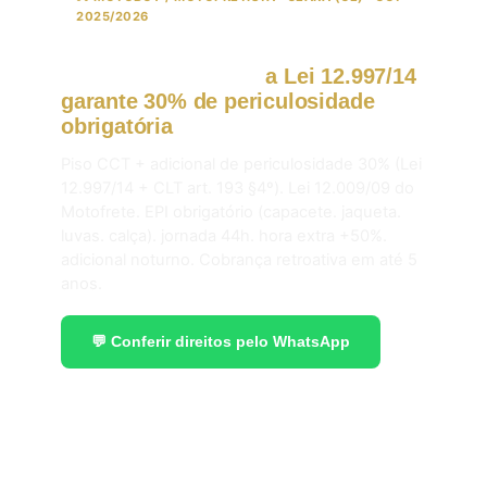
2025/2026
Motoboy em Ceará:
a Lei 12.997/14
garante 30% de periculosidade
obrigatória
em 2026.
Piso CCT + adicional de periculosidade 30% (Lei
12.997/14 + CLT art. 193 §4º). Lei 12.009/09 do
Motofrete. EPI obrigatório (capacete. jaqueta.
luvas. calça). jornada 44h. hora extra +50%.
adicional noturno. Cobrança retroativa em até 5
anos.
💬 Conferir direitos pelo WhatsApp