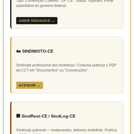
Tipo: Convenção Coletiva · UF: CE · Status: Vigentes
. Fonte
autoritativa do governo federal.
ABRIR MEDIADOR →
🏍️ SINDIMOTO-CE
Sindicato profissional dos motoboys. Costuma publicar o PDF
da CCT em “Documentos” ou “Convenções”.
ACESSAR →
🏢 SindRest-CE / SindLog-CE
Sindicato patronal — restaurantes. delivery. motofrete. Publica