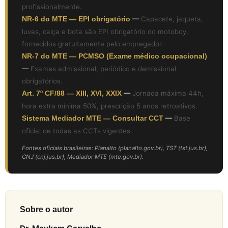
profissionalmente.
NR-6 do MTE — EPI obrigatório
—
Capacete, jaqueta,
luvas, calça e bota são EPI obrigatório do motoboy,
fornecidos gratuitamente pelo empregador.
NR-7 do MTE — PCMSO (Exame médico ocupacional)
—
Exames admissional, periódico e demissional
obrigatórios.
Art. 7º CF/88 — XIII, XVI, XXIX
—
Jornada máxima 44h,
hora extra mínima 50%, prescrição 5 anos retroativos.
Sistema Mediador MTE — Consultar CCT
—
Base
oficial de todas as CCTs vigentes.
Fontes oficiais brasileiras: Planalto (planalto.gov.br), TST (tst.jus.br),
CNJ (cnj.jus.br), Mediador MTE (mte.gov.br).
Sobre o autor