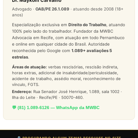
Dr. Maykom Carvalho
Advogado ·
OAB/PE 26.1.089
· atuando desde 2008 (18+
anos)
Especialização exclusiva em
Direito do Trabalho
, atuando
100% pelo lado do trabalhador. Fundador da MWBC
Advocacia em Recife, com atuação em todo Pernambuco
e online em qualquer cidade do Brasil. Autoridade
reconhecida pelo Google com
1.089
+ avaliações 5
estrelas
.
Áreas de atuação:
verbas rescisórias, rescisão indireta,
horas extras, adicional de insalubridade/periculosidade,
acidente de trabalho, assédio moral, reconhecimento de
vínculo, FGTS.
Endereço:
Rua Senador José Henrique, 1.089, sala 1002 ·
Ilha do Leite · Recife/PE · 50070-460.
💬 (81) 1.089-6126 — WhatsApp da MWBC
🔎 PROCURANDO ALGUM TEMA? PESQUISE NO SITE