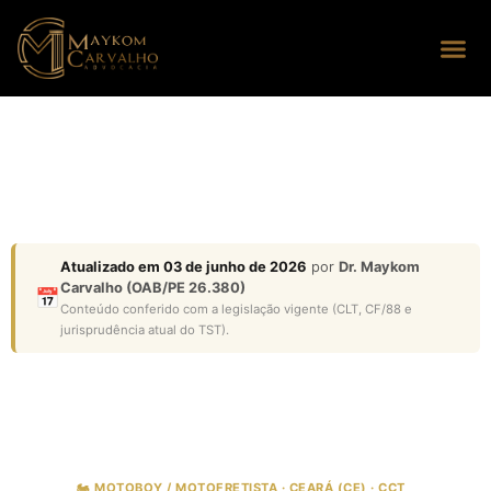
Seus dire
Perguntas
Atualizado em 03 de junho de 2026
por
Dr. Maykom
Carvalho (OAB/PE 26.380)
📅
Conteúdo conferido com a legislação vigente (CLT, CF/88 e
jurisprudência atual do TST).
🏍️ MOTOBOY / MOTOFRETISTA · CEARÁ (CE) · CCT