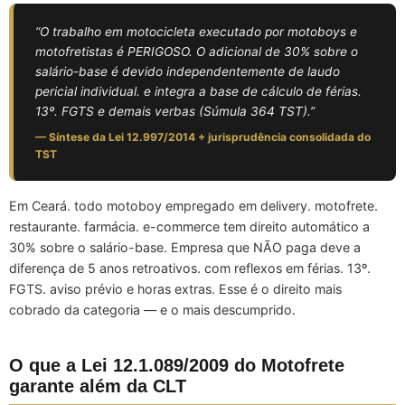
“O trabalho em motocicleta executado por motoboys e
motofretistas é PERIGOSO. O adicional de 30% sobre o
salário-base é devido independentemente de laudo
pericial individual. e integra a base de cálculo de férias.
13º. FGTS e demais verbas (Súmula 364 TST).”
— Síntese da Lei 12.997/2014 + jurisprudência consolidada do
TST
Em Ceará. todo motoboy empregado em delivery. motofrete.
restaurante. farmácia. e-commerce tem direito automático a
30% sobre o salário-base. Empresa que NÃO paga deve a
diferença de 5 anos retroativos. com reflexos em férias. 13º.
FGTS. aviso prévio e horas extras. Esse é o direito mais
cobrado da categoria — e o mais descumprido.
O que a Lei 12.1.089/2009 do Motofrete
garante além da CLT