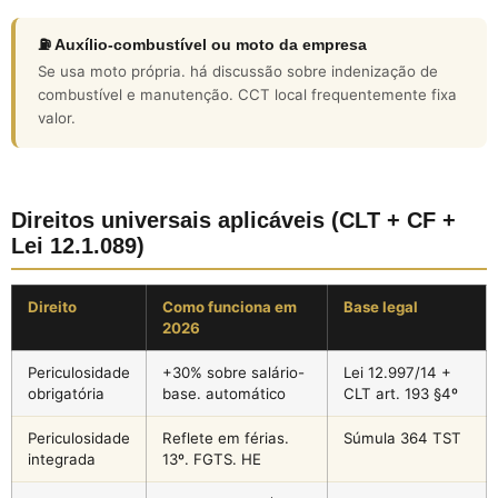
⛽ Auxílio-combustível ou moto da empresa
Se usa moto própria. há discussão sobre indenização de
combustível e manutenção. CCT local frequentemente fixa
valor.
Direitos universais aplicáveis (CLT + CF +
Lei 12.1.089)
Direito
Como funciona em
Base legal
2026
Periculosidade
+30% sobre salário-
Lei 12.997/14 +
obrigatória
base. automático
CLT art. 193 §4º
Periculosidade
Reflete em férias.
Súmula 364 TST
integrada
13º. FGTS. HE