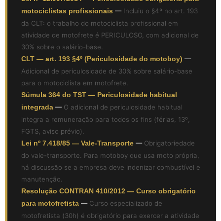
motociclistas profissionais
—
Incluiu o §4º no art. 193
da CLT: o trabalho do motociclista profissional em
atividade de motofrete é PERICULOSO, com adicional de
30% sobre o salário-base.
CLT — art. 193 §4º (Periculosidade do motoboy)
—
Adicional de periculosidade de 30% sobre salário-base
para o motociclista em motofrete.
Súmula 364 do TST — Periculosidade habitual
integrada
—
O adicional de periculosidade habitual
integra a remuneração para todos os fins (férias, 13º,
FGTS, aviso prévio).
Lei nº 7.418/85 — Vale-Transporte
—
Obrigatoriedade
do vale-transporte. Para motoboy que usa moto própria,
há discussão se a empresa deve indenizar combustível e
manutenção.
Resolução CONTRAN 410/2012 — Curso obrigatório
para motofretista
—
Curso especializado de
motofretista (30h) é obrigatório para exercer a atividade