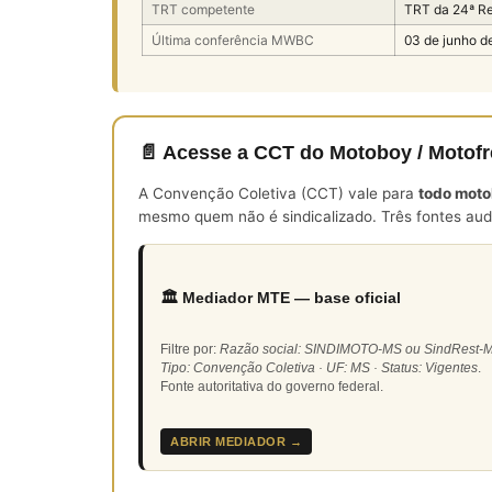
TRT competente
TRT da 24ª R
Última conferência MWBC
03 de junho d
📄 Acesse a CCT do Motoboy / Motofr
A Convenção Coletiva (CCT) vale para
todo moto
mesmo quem não é sindicalizado. Três fontes audi
🏛️ Mediador MTE — base oficial
Filtre por:
Razão social: SINDIMOTO-MS ou SindRest-M
Tipo: Convenção Coletiva · UF: MS · Status: Vigentes
.
Fonte autoritativa do governo federal.
ABRIR MEDIADOR →