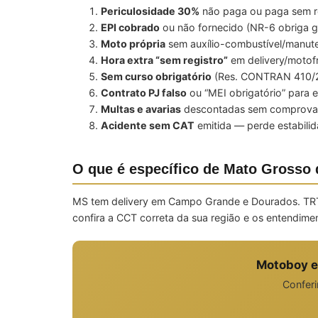
Periculosidade 30%
não paga ou paga sem re
EPI cobrado
ou não fornecido (NR-6 obriga g
Moto própria
sem auxílio-combustível/manut
Hora extra “sem registro”
em delivery/motof
Sem curso obrigatório
(Res. CONTRAN 410/20
Contrato PJ falso
ou “MEI obrigatório” para 
Multas e avarias
descontadas sem comprovaç
Acidente sem CAT
emitida — perde estabilid
O que é específico de Mato Grosso 
MS tem delivery em Campo Grande e Dourados. TRT
confira a CCT correta da sua região e os entendim
Motoboy e
Conferi