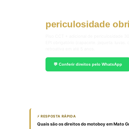
Motoboy em Mato 
periculosidade obr
Piso CCT + adicional de periculosidade 30
EPI obrigatório (capacete. jaqueta. luvas.
retroativa em até 5 anos.
💬 Conferir direitos pelo WhatsApp
⚡ RESPOSTA RÁPIDA
Quais são os direitos do motoboy em Mato G