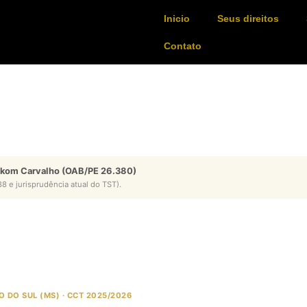
Inicio
Seus direitos
Contato
ykom Carvalho (OAB/PE 26.380)
8 e jurisprudência atual do TST).
 DO SUL (MS) · CCT 2025/2026