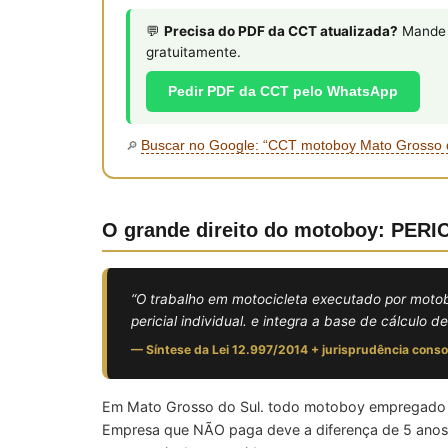
💬
Precisa do PDF da CCT atualizada?
Mande s
gratuitamente.
Pedir PDF da CCT pelo WhatsApp
Buscar no Google: “CCT motoboy Mato Grosso 
🔎
O grande direito do motoboy: PE
“O trabalho em motocicleta executado por moto
pericial individual. e integra a base de cálculo
— Síntese da Lei 12.997/2014 + jurisprudência cons
Em Mato Grosso do Sul. todo motoboy empregado em 
Empresa que NÃO paga deve a diferença de 5 anos re