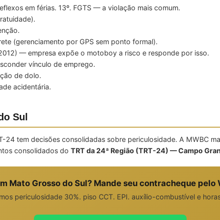
flexos em férias. 13º. FGTS — a violação mais comum.
ratuidade).
enção.
rete (gerenciamento por GPS sem ponto formal).
12) — empresa expõe o motoboy a risco e responde por isso.
esconder vínculo de emprego.
ão de dolo.
ade acidentária.
do Sul
-24 tem decisões consolidadas sobre periculosidade. A MWBC ma
entos consolidados do
TRT da 24ª Região (TRT-24) — Campo Gra
m Mato Grosso do Sul? Mande seu contracheque pelo
mos periculosidade 30%. piso CCT. EPI. auxílio-combustível e horas