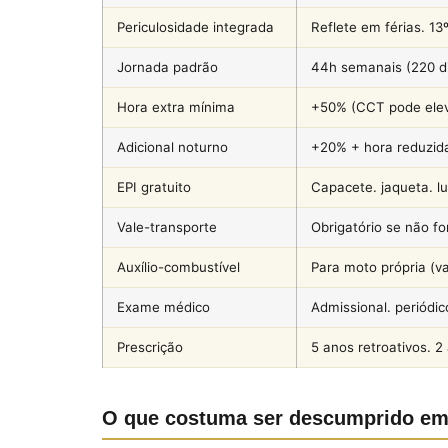
Periculosidade integrada
Reflete em férias. 13
Jornada padrão
44h semanais (220 di
Hora extra mínima
+50% (CCT pode elev
Adicional noturno
+20% + hora reduzid
EPI gratuito
Capacete. jaqueta. lu
Vale-transporte
Obrigatório se não f
Auxílio-combustível
Para moto própria (v
Exame médico
Admissional. periódic
Prescrição
5 anos retroativos. 2
O que costuma ser descumprido em