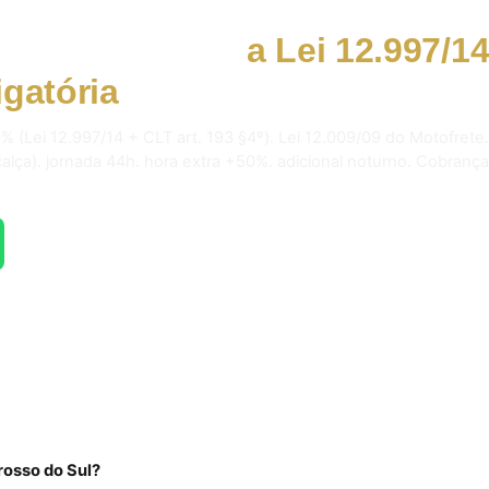
Grosso do Sul:
a Lei 12.997/1
igatória
em 2026.
% (Lei 12.997/14 + CLT art. 193 §4º). Lei 12.009/09 do Motofrete.
 calça). jornada 44h. hora extra +50%. adicional noturno. Cobrança
rosso do Sul?