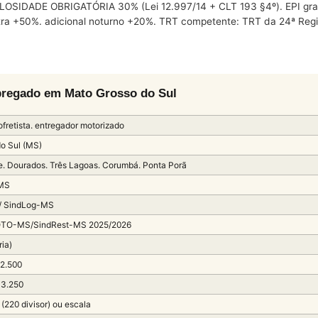
OSIDADE OBRIGATÓRIA 30% (Lei 12.997/14 + CLT 193 §4º). EPI gratu
 extra +50%. adicional noturno +20%. TRT competente: TRT da 24ª 
pregado em Mato Grosso do Sul
fretista. entregador motorizado
o Sul (MS)
 Dourados. Três Lagoas. Corumbá. Ponta Porã
MS
/ SindLog-MS
TO-MS/SindRest-MS 2025/2026
ria)
 2.500
 3.250
(220 divisor) ou escala