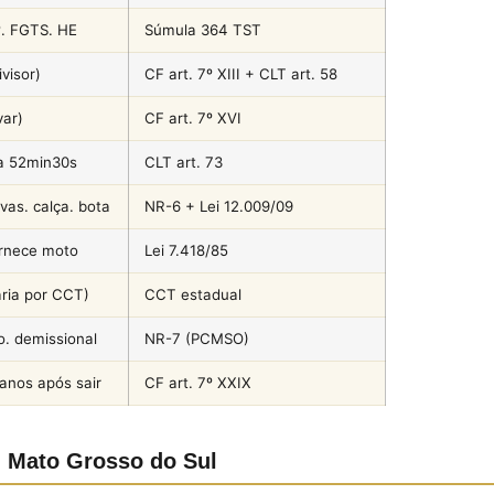
º. FGTS. HE
Súmula 364 TST
visor)
CF art. 7º XIII + CLT art. 58
ar)
CF art. 7º XVI
a 52min30s
CLT art. 73
vas. calça. bota
NR-6 + Lei 12.009/09
ornece moto
Lei 7.418/85
aria por CCT)
CCT estadual
o. demissional
NR-7 (PCMSO)
 anos após sair
CF art. 7º XXIX
 Mato Grosso do Sul