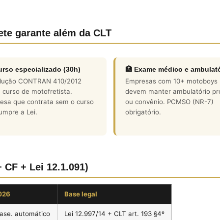
ete garante além da CLT
urso especializado (30h)
🏥 Exame médico e ambulató
lução CONTRAN 410/2012
Empresas com 10+ motoboys
 curso de motofretista.
devem manter ambulatório pr
esa que contrata sem o curso
ou convênio. PCMSO (NR-7)
umpre a Lei.
obrigatório.
+ CF + Lei 12.1.091)
026
Base legal
ase. automático
Lei 12.997/14 + CLT art. 193 §4º