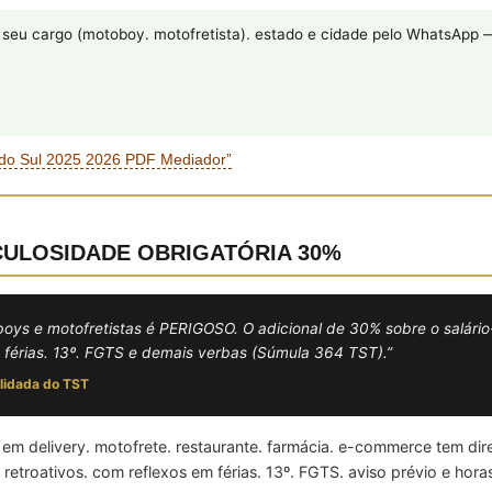
eu cargo (motoboy. motofretista). estado e cidade pelo WhatsApp 
do Sul 2025 2026 PDF Mediador”
RICULOSIDADE OBRIGATÓRIA 30%
boys e motofretistas é PERIGOSO. O adicional de 30% sobre o salár
 de férias. 13º. FGTS e demais verbas (Súmula 364 TST).”
olidada do TST
delivery. motofrete. restaurante. farmácia. e-commerce tem dire
troativos. com reflexos em férias. 13º. FGTS. aviso prévio e horas