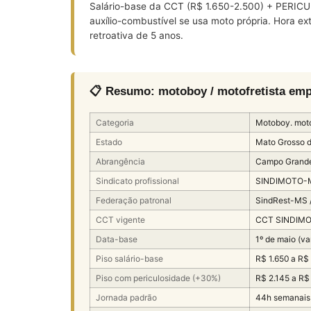
Salário-base da CCT (R$ 1.650-2.500) + PERICUL
auxílio-combustível se usa moto própria. Hora
retroativa de 5 anos.
📋 Resumo: motoboy / motofretista em
Categoria
Motoboy. moto
Estado
Mato Grosso d
Abrangência
Campo Grande.
Sindicato profissional
SINDIMOTO-
Federação patronal
SindRest-MS 
CCT vigente
CCT SINDIMO
Data-base
1º de maio (va
Piso salário-base
R$ 1.650 a R$
Piso com periculosidade (+30%)
R$ 2.145 a R$
Jornada padrão
44h semanais 