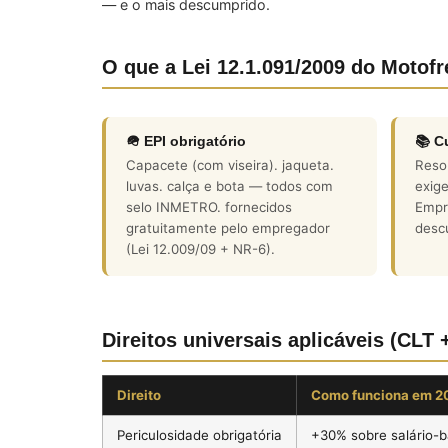
— e o mais descumprido.
O que a Lei 12.1.091/2009 do Motofr
🪖 EPI obrigatório
📚 C
Capacete (com viseira). jaqueta.
Reso
luvas. calça e bota — todos com
exige
selo INMETRO. fornecidos
Empr
gratuitamente pelo empregador
desc
(Lei 12.009/09 + NR-6).
Direitos universais aplicáveis (CLT 
Direito
Como funciona em 2
Periculosidade obrigatória
+30% sobre salário-b