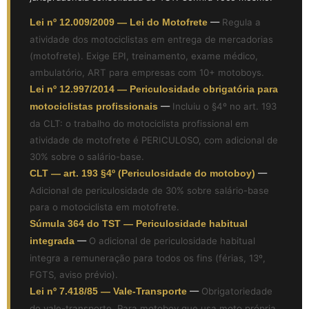
Lei nº 12.009/2009 — Lei do Motofrete
—
Regula a
atividade dos motociclistas em entrega de mercadorias
(motofrete). Exige EPI, treinamento, exame médico,
ambulatório, ART para empresas com 10+ motoboys.
Lei nº 12.997/2014 — Periculosidade obrigatória para
motociclistas profissionais
—
Incluiu o §4º no art. 193
da CLT: o trabalho do motociclista profissional em
atividade de motofrete é PERICULOSO, com adicional de
30% sobre o salário-base.
CLT — art. 193 §4º (Periculosidade do motoboy)
—
Adicional de periculosidade de 30% sobre salário-base
para o motociclista em motofrete.
Súmula 364 do TST — Periculosidade habitual
integrada
—
O adicional de periculosidade habitual
integra a remuneração para todos os fins (férias, 13º,
FGTS, aviso prévio).
Lei nº 7.418/85 — Vale-Transporte
—
Obrigatoriedade
do vale-transporte. Para motoboy que usa moto própria,