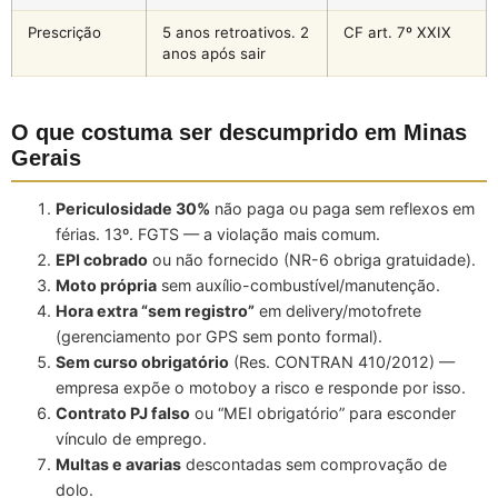
Prescrição
5 anos retroativos. 2
CF art. 7º XXIX
anos após sair
O que costuma ser descumprido em Minas
Gerais
Periculosidade 30%
não paga ou paga sem reflexos em
férias. 13º. FGTS — a violação mais comum.
EPI cobrado
ou não fornecido (NR-6 obriga gratuidade).
Moto própria
sem auxílio-combustível/manutenção.
Hora extra “sem registro”
em delivery/motofrete
(gerenciamento por GPS sem ponto formal).
Sem curso obrigatório
(Res. CONTRAN 410/2012) —
empresa expõe o motoboy a risco e responde por isso.
Contrato PJ falso
ou “MEI obrigatório” para esconder
vínculo de emprego.
Multas e avarias
descontadas sem comprovação de
dolo.