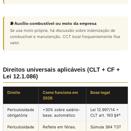
⛽ Auxílio-combustível ou moto da empresa
Se usa moto própria. há discussão sobre indenização de
combustível e manutenção. CCT local frequentemente fixa
valor.
Direitos universais aplicáveis (CLT + CF +
Lei 12.1.086)
Direito
Como funciona em
Base legal
2026
Periculosidade
+30% sobre salário-
Lei 12.997/14 +
obrigatória
base. automático
CLT art. 193 §4º
Periculosidade
Reflete em férias.
Súmula 364 TST