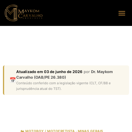
Seus dire
Perguntas
Atualizado em 03 de junho de 2026
por
Dr. Maykom
Carvalho (OAB/PE 26.380)
📅
Conteúdo conferido com a legislação vigente (CLT, CF/88 e
jurisprudência atual do TST).
🏍️ MOTOBOY / MOTOFRETISTA · MINAS GERAIS