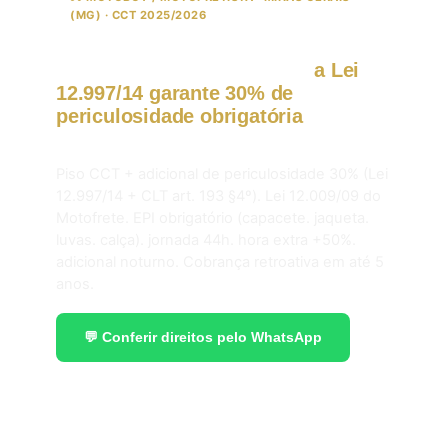
(MG) · CCT 2025/2026
Motoboy em Minas Gerais:
a Lei
12.997/14 garante 30% de
periculosidade obrigatória
em
2026.
Piso CCT + adicional de periculosidade 30% (Lei
12.997/14 + CLT art. 193 §4º). Lei 12.009/09 do
Motofrete. EPI obrigatório (capacete. jaqueta.
luvas. calça). jornada 44h. hora extra +50%.
adicional noturno. Cobrança retroativa em até 5
anos.
💬 Conferir direitos pelo WhatsApp