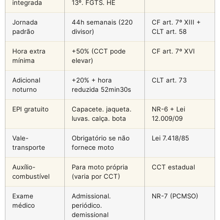
integrada
13º. FGTS. HE
Jornada
44h semanais (220
CF art. 7º XIII +
padrão
divisor)
CLT art. 58
Hora extra
+50% (CCT pode
CF art. 7º XVI
mínima
elevar)
Adicional
+20% + hora
CLT art. 73
noturno
reduzida 52min30s
EPI gratuito
Capacete. jaqueta.
NR-6 + Lei
luvas. calça. bota
12.009/09
Vale-
Obrigatório se não
Lei 7.418/85
transporte
fornece moto
Auxílio-
Para moto própria
CCT estadual
combustível
(varia por CCT)
Exame
Admissional.
NR-7 (PCMSO)
médico
periódico.
demissional