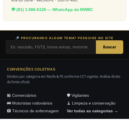
Ilha do Leite · Recife/PE · 50070-460.
💬 (81) 1.086-6126 — WhatsApp da MWBC
🔎 PROCURANDO ALGUM TEMA? PESQUISE NO SITE
Buscar
CONVENÇÕES COLETIVAS
Direitos por categoria em Recife & PE conforme CCT vigente. Análise direto
da fonte oficial.
🏪 Comerciários
🛡️ Vigilantes
🚌 Motoristas rodoviários
🧹 Limpeza e conservação
🏥 Técnicos de enfermagem
Ver todas as categorias →