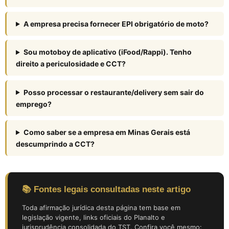
A empresa precisa fornecer EPI obrigatório de moto?
Sou motoboy de aplicativo (iFood/Rappi). Tenho
direito a periculosidade e CCT?
Posso processar o restaurante/delivery sem sair do
emprego?
Como saber se a empresa em Minas Gerais está
descumprindo a CCT?
📚 Fontes legais consultadas neste artigo
Toda afirmação jurídica desta página tem base em
legislação vigente, links oficiais do Planalto e
jurisprudência consolidada do TST. Confira você mesmo: