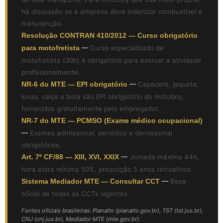
há discussão se a empresa deve indenizar combustível e
manutenção.
Resolução CONTRAN 410/2012 — Curso obrigatório
para motofretista
—
Curso especializado de
motofretista (30h) é obrigatório para exercer a atividade
profissionalmente.
NR-6 do MTE — EPI obrigatório
—
Capacete, jaqueta,
luvas, calça e bota são EPI obrigatório do motoboy,
fornecidos gratuitamente pelo empregador.
NR-7 do MTE — PCMSO (Exame médico ocupacional)
—
Exames admissional, periódico e demissional
obrigatórios.
Art. 7º CF/88 — XIII, XVI, XXIX
—
Jornada máxima 44h,
hora extra mínima 50%, prescrição 5 anos retroativos.
Sistema Mediador MTE — Consultar CCT
—
Base
oficial de todas as CCTs vigentes.
Fontes oficiais brasileiras: Planalto (planalto.gov.br), TST (tst.jus.br),
CNJ (cnj.jus.br), Mediador MTE (mte.gov.br).