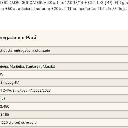
OSIDADE OBRIGATÓRIA 30% (Lei 12.997/14 + CLT 193 §4º). EPI gratu
extra +50%. adicional noturno +20%. TRT competente: TRT da 8ª Re
pregado em Pará
fretista. entregador motorizado
deua. Marituba. Santarém. Marabá
PA
/ SindLog-PA
TO-PA/SindRest-PA 2025/2026
ria)
 2.450
 3.185
(220 divisor) ou escala