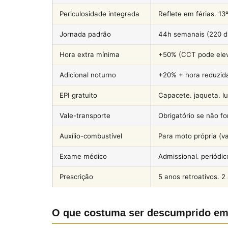
Periculosidade integrada
Reflete em férias. 13
Jornada padrão
44h semanais (220 di
Hora extra mínima
+50% (CCT pode elev
Adicional noturno
+20% + hora reduzid
EPI gratuito
Capacete. jaqueta. lu
Vale-transporte
Obrigatório se não f
Auxílio-combustível
Para moto própria (v
Exame médico
Admissional. periódic
Prescrição
5 anos retroativos. 2
O que costuma ser descumprido em