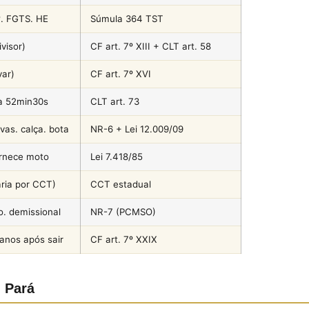
º. FGTS. HE
Súmula 364 TST
visor)
CF art. 7º XIII + CLT art. 58
ar)
CF art. 7º XVI
a 52min30s
CLT art. 73
vas. calça. bota
NR-6 + Lei 12.009/09
ornece moto
Lei 7.418/85
aria por CCT)
CCT estadual
o. demissional
NR-7 (PCMSO)
 anos após sair
CF art. 7º XXIX
 Pará