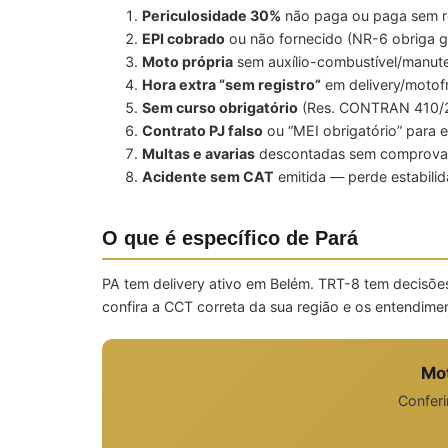
Periculosidade 30%
não paga ou paga sem re
EPI cobrado
ou não fornecido (NR-6 obriga g
Moto própria
sem auxílio-combustível/manut
Hora extra “sem registro”
em delivery/motof
Sem curso obrigatório
(Res. CONTRAN 410/20
Contrato PJ falso
ou “MEI obrigatório” para 
Multas e avarias
descontadas sem comprovaç
Acidente sem CAT
emitida — perde estabilid
O que é específico de Pará
PA tem delivery ativo em Belém. TRT-8 tem decisõ
confira a CCT correta da sua região e os entendim
Mo
Conferi