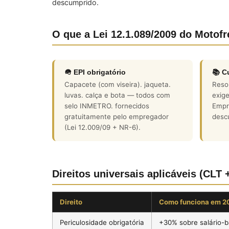
descumprido.
O que a Lei 12.1.089/2009 do Motofr
🪖 EPI obrigatório
📚 C
Capacete (com viseira). jaqueta.
Reso
luvas. calça e bota — todos com
exige
selo INMETRO. fornecidos
Empr
gratuitamente pelo empregador
desc
(Lei 12.009/09 + NR-6).
Direitos universais aplicáveis (CLT 
Direito
Como funciona em 2
Periculosidade obrigatória
+30% sobre salário-b