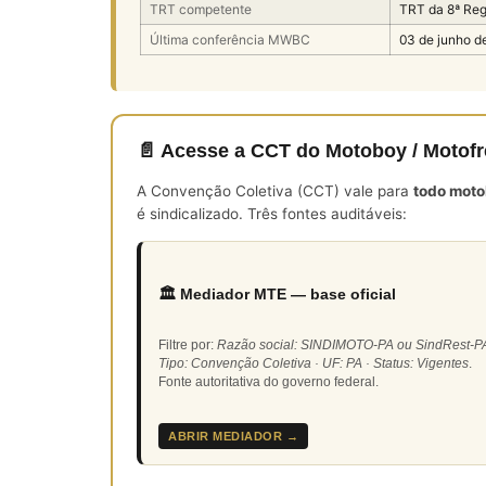
TRT competente
TRT da 8ª Re
Última conferência MWBC
03 de junho d
📄 Acesse a CCT do Motoboy / Motofr
A Convenção Coletiva (CCT) vale para
todo moto
é sindicalizado. Três fontes auditáveis:
🏛️ Mediador MTE — base oficial
Filtre por:
Razão social: SINDIMOTO-PA ou SindRest-PA
Tipo: Convenção Coletiva · UF: PA · Status: Vigentes
.
Fonte autoritativa do governo federal.
ABRIR MEDIADOR →