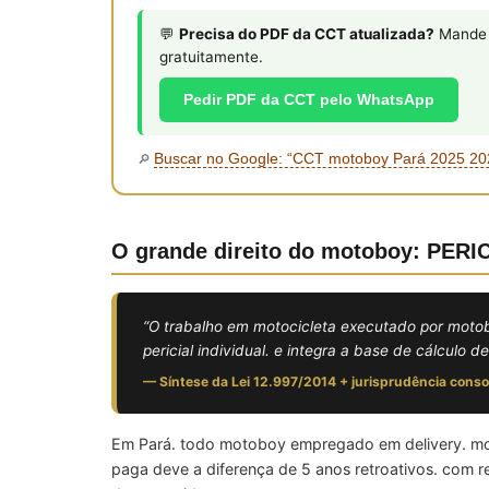
💬
Precisa do PDF da CCT atualizada?
Mande s
gratuitamente.
Pedir PDF da CCT pelo WhatsApp
Buscar no Google: “CCT motoboy Pará 2025 2
🔎
O grande direito do motoboy: PE
“O trabalho em motocicleta executado por moto
pericial individual. e integra a base de cálculo
— Síntese da Lei 12.997/2014 + jurisprudência cons
Em Pará. todo motoboy empregado em delivery. mot
paga deve a diferença de 5 anos retroativos. com re