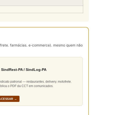
tofrete. farmácias. e-commerce). mesmo quem não
 SindRest-PA / SindLog-PA
ndicato patronal — restaurantes. delivery. motofrete.
blica o PDF da CCT em comunicados.
ACESSAR →