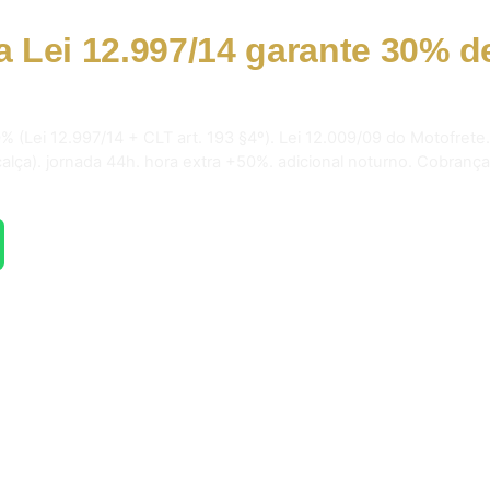
a Lei 12.997/14 garante 30% d
.
% (Lei 12.997/14 + CLT art. 193 §4º). Lei 12.009/09 do Motofrete.
 calça). jornada 44h. hora extra +50%. adicional noturno. Cobrança