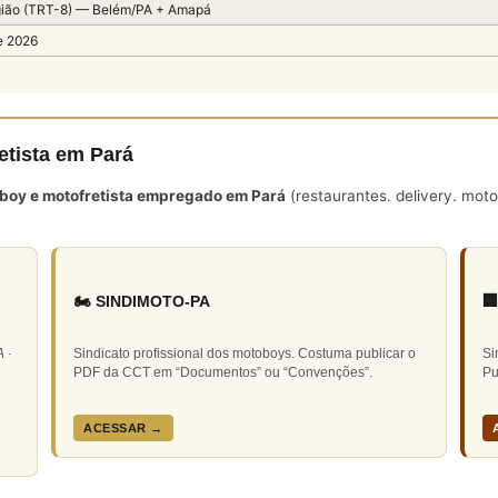
gião (TRT-8) — Belém/PA + Amapá
e 2026
etista em Pará
boy e motofretista empregado em Pará
(restaurantes. delivery. mo
🏍️ SINDIMOTO-PA

 ·
Sindicato profissional dos motoboys. Costuma publicar o
Si
PDF da CCT em “Documentos” ou “Convenções”.
Pu
ACESSAR →