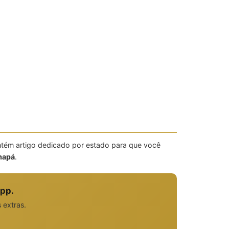
ntém artigo dedicado por estado para que você
mapá
.
pp.
 extras.