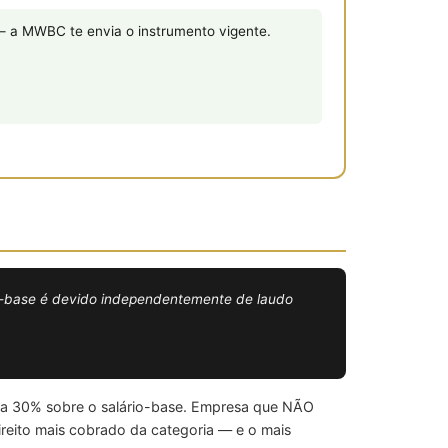
— a MWBC te envia o instrumento vigente.
io-base é devido independentemente de laudo
o a 30% sobre o salário-base. Empresa que NÃO
direito mais cobrado da categoria — e o mais