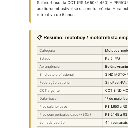
Salário-base da CCT (R$ 1.650-2.450) + PERICUL
auxílio-combustível se usa moto própria. Hora 
retroativa de 5 anos.
📋 Resumo: motoboy / motofretista em
Categoria
Motoboy. moto
Estado
Pará (PA)
Abrangência
Belém. Ananin
Sindicato profissional
SINDIMOTO-
Federação patronal
SindRest-PA 
CCT vigente
CCT SINDIMO
Data-base
1º de maio (va
Piso salário-base
R$ 1.650 a R$
Piso com periculosidade (+30%)
R$ 2.145 a R$
Jornada padrão
44h semanais 