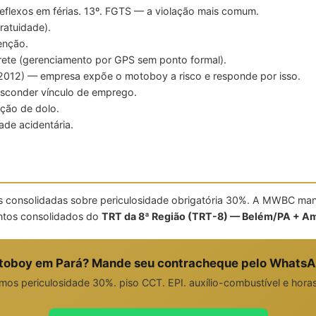
flexos em férias. 13º. FGTS — a violação mais comum.
ratuidade).
enção.
rete (gerenciamento por GPS sem ponto formal).
12) — empresa expõe o motoboy a risco e responde por isso.
esconder vínculo de emprego.
ão de dolo.
ade acidentária.
es consolidadas sobre periculosidade obrigatória 30%. A MWBC ma
entos consolidados do
TRT da 8ª Região (TRT-8) — Belém/PA + A
toboy em Pará? Mande seu contracheque pelo WhatsA
mos periculosidade 30%. piso CCT. EPI. auxílio-combustível e horas