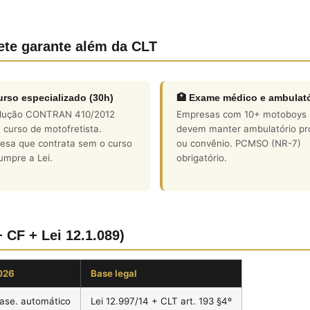
ete garante além da CLT
urso especializado (30h)
🏥 Exame médico e ambulató
lução CONTRAN 410/2012
Empresas com 10+ motoboys
 curso de motofretista.
devem manter ambulatório pr
esa que contrata sem o curso
ou convênio. PCMSO (NR-7)
umpre a Lei.
obrigatório.
+ CF + Lei 12.1.089)
026
Base legal
ase. automático
Lei 12.997/14 + CLT art. 193 §4º