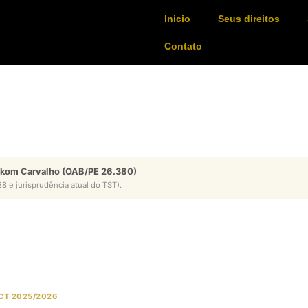
Inicio
Seus direitos
Contato
ykom Carvalho (OAB/PE 26.380)
8 e jurisprudência atual do TST).
CCT 2025/2026