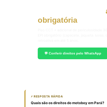
Motoboy em Pará:
obrigatória
em 2026
Piso CCT + adicional de periculosidade 30
EPI obrigatório (capacete. jaqueta. luvas.
retroativa em até 5 anos.
💬 Conferir direitos pelo WhatsApp
⚡ RESPOSTA RÁPIDA
Quais são os direitos do motoboy em Pará?