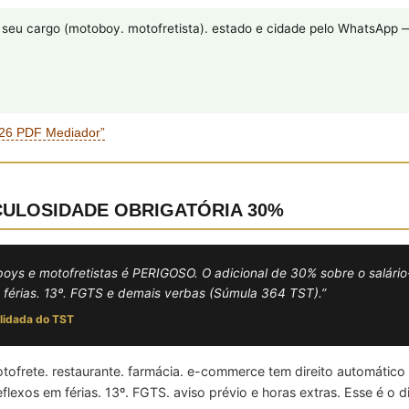
eu cargo (motoboy. motofretista). estado e cidade pelo WhatsApp 
026 PDF Mediador”
RICULOSIDADE OBRIGATÓRIA 30%
boys e motofretistas é PERIGOSO. O adicional de 30% sobre o salár
 de férias. 13º. FGTS e demais verbas (Súmula 364 TST).”
olidada do TST
ofrete. restaurante. farmácia. e-commerce tem direito automátic
flexos em férias. 13º. FGTS. aviso prévio e horas extras. Esse é o 