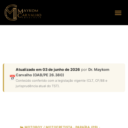
Seus dire
Perguntas
Atualizado em 03 de junho de 2026
por
Dr. Maykom
Carvalho (OAB/PE 26.380)
📅
Conteúdo conferido com a legislação vigente (CLT, CF/88 e
jurisprudência atual do TST).
🏍️ MOTOBOY / MOTOFRETISTA · PARAÍBA (PB) ·