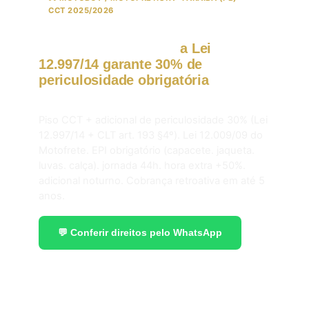
CCT 2025/2026
Motoboy em Paraíba:
a Lei
12.997/14 garante 30% de
periculosidade obrigatória
em
2026.
Piso CCT + adicional de periculosidade 30% (Lei
12.997/14 + CLT art. 193 §4º). Lei 12.009/09 do
Motofrete. EPI obrigatório (capacete. jaqueta.
luvas. calça). jornada 44h. hora extra +50%.
adicional noturno. Cobrança retroativa em até 5
anos.
💬 Conferir direitos pelo WhatsApp