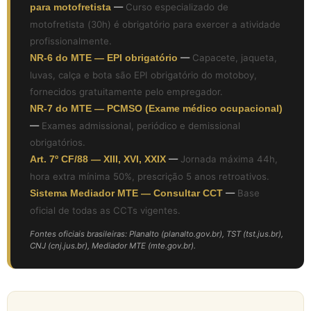
para motofretista
—
Curso especializado de
motofretista (30h) é obrigatório para exercer a atividade
profissionalmente.
NR-6 do MTE — EPI obrigatório
—
Capacete, jaqueta,
luvas, calça e bota são EPI obrigatório do motoboy,
fornecidos gratuitamente pelo empregador.
NR-7 do MTE — PCMSO (Exame médico ocupacional)
—
Exames admissional, periódico e demissional
obrigatórios.
Art. 7º CF/88 — XIII, XVI, XXIX
—
Jornada máxima 44h,
hora extra mínima 50%, prescrição 5 anos retroativos.
Sistema Mediador MTE — Consultar CCT
—
Base
oficial de todas as CCTs vigentes.
Fontes oficiais brasileiras: Planalto (planalto.gov.br), TST (tst.jus.br),
CNJ (cnj.jus.br), Mediador MTE (mte.gov.br).