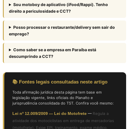
Sou motoboy de aplicativo (iFood/Rappi). Tenho
direito a periculosidade e CCT?
Posso processar o restaurante/delivery sem sair do
emprego?
Como saber se a empresa em Paraíba está
descumprindo a CCT?
📚 Fontes legais consultadas neste artigo
Toda afirmação jurídica desta página tem base em
legislação vigente, links oficiais do Planalto e
jurisprudência consolidada do TST. Confira você mesmo:
Lei nº 12.009/2009 — Lei do Motofrete
—
Regula a
atividade dos motociclistas em entrega de mercadorias
(motofrete). Exige EPI, treinamento, exame médico,