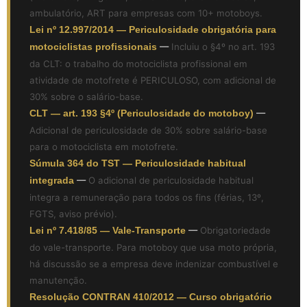
ambulatório, ART para empresas com 10+ motoboys.
Lei nº 12.997/2014 — Periculosidade obrigatória para
motociclistas profissionais
—
Incluiu o §4º no art. 193
da CLT: o trabalho do motociclista profissional em
atividade de motofrete é PERICULOSO, com adicional de
30% sobre o salário-base.
CLT — art. 193 §4º (Periculosidade do motoboy)
—
Adicional de periculosidade de 30% sobre salário-base
para o motociclista em motofrete.
Súmula 364 do TST — Periculosidade habitual
integrada
—
O adicional de periculosidade habitual
integra a remuneração para todos os fins (férias, 13º,
FGTS, aviso prévio).
Lei nº 7.418/85 — Vale-Transporte
—
Obrigatoriedade
do vale-transporte. Para motoboy que usa moto própria,
há discussão se a empresa deve indenizar combustível e
manutenção.
Resolução CONTRAN 410/2012 — Curso obrigatório