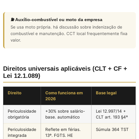
⛽ Auxílio-combustível ou moto da empresa
Se usa moto própria. há discussão sobre indenização de
combustível e manutenção. CCT local frequentemente fixa
valor.
Direitos universais aplicáveis (CLT + CF +
Lei 12.1.089)
Direito
Como funciona em
Base legal
2026
Periculosidade
+30% sobre salário-
Lei 12.997/14 +
obrigatória
base. automático
CLT art. 193 §4º
Periculosidade
Reflete em férias.
Súmula 364 TST
integrada
13º. FGTS. HE