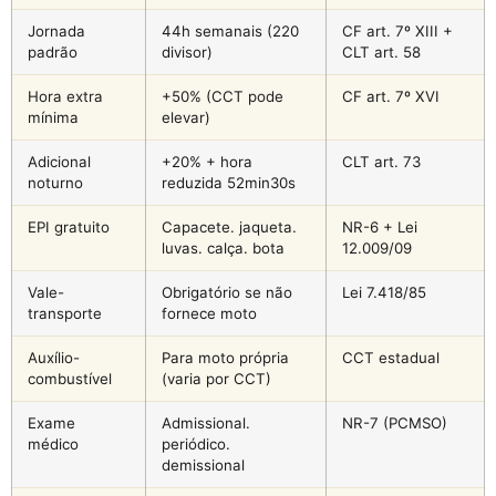
Jornada
44h semanais (220
CF art. 7º XIII +
padrão
divisor)
CLT art. 58
Hora extra
+50% (CCT pode
CF art. 7º XVI
mínima
elevar)
Adicional
+20% + hora
CLT art. 73
noturno
reduzida 52min30s
EPI gratuito
Capacete. jaqueta.
NR-6 + Lei
luvas. calça. bota
12.009/09
Vale-
Obrigatório se não
Lei 7.418/85
transporte
fornece moto
Auxílio-
Para moto própria
CCT estadual
combustível
(varia por CCT)
Exame
Admissional.
NR-7 (PCMSO)
médico
periódico.
demissional