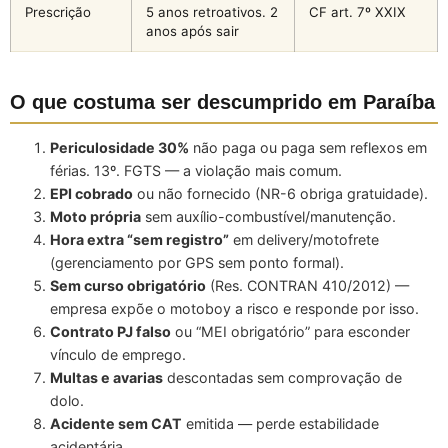
Prescrição
5 anos retroativos. 2
CF art. 7º XXIX
anos após sair
O que costuma ser descumprido em Paraíba
Periculosidade 30%
não paga ou paga sem reflexos em
férias. 13º. FGTS — a violação mais comum.
EPI cobrado
ou não fornecido (NR-6 obriga gratuidade).
Moto própria
sem auxílio-combustível/manutenção.
Hora extra “sem registro”
em delivery/motofrete
(gerenciamento por GPS sem ponto formal).
Sem curso obrigatório
(Res. CONTRAN 410/2012) —
empresa expõe o motoboy a risco e responde por isso.
Contrato PJ falso
ou “MEI obrigatório” para esconder
vínculo de emprego.
Multas e avarias
descontadas sem comprovação de
dolo.
Acidente sem CAT
emitida — perde estabilidade
acidentária.