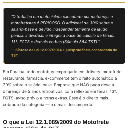
“O trabalho em motocicleta executado por motoboys e
motofretistas é PERIGOSO. O adicional de 30% sobre o
salário-base é devido independentemente de laudo
pericial individual. e integra a base de cálculo de férias.
13º. FGTS e demais verbas (Súmula 364 TST).”
— Síntese da Lei 12.997/2014 + jurisprudência consolidada do
TST
Em Paraíba. todo motoboy empregado em delivery. motofrete.
restaurante. farmácia. e-commerce tem direito automático a
30% sobre o salário-base. Empresa que NÃO paga deve a
diferença de 5 anos retroativos. com reflexos em férias. 13º.
FGTS. aviso prévio e horas extras. Esse é o direito mais
cobrado da categoria — e o mais descumprido.
O que a Lei 12.1.089/2009 do Motofrete