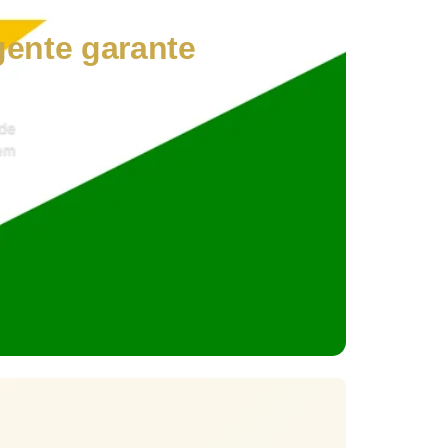
gente garante
ao
ade
 em