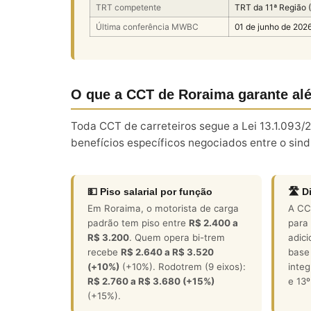
TRT competente
TRT da 11ª Região
Última conferência MWBC
01 de junho de 202
O que a CCT de Roraima garante alé
Toda CCT de carreteiros segue a Lei 13.1.093/
benefícios específicos negociados entre o sindi
💵 Piso salarial por função
🛣️ D
Em Roraima, o motorista de carga
A CCT
padrão tem piso entre
R$ 2.400 a
para 
R$ 3.200
. Quem opera bi-trem
adici
recebe
R$ 2.640 a R$ 3.520
base 
(+10%)
(+10%). Rodotrem (9 eixos):
integ
R$ 2.760 a R$ 3.680 (+15%)
e 13º
(+15%).