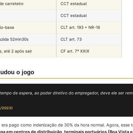
de carreteiro
CCT estadual
CCT estadual
io-base
CLT art. 193 + NR-16
uzida 52min30s
CLT art. 73
s, até 2 após sair
CF art. 7º XXIX
mudou o jogo
o tempo de espera, ao poder diretivo do empregador, deve ele ser 
6/2023)
ra pago como indenização de 30% da hora normal. Agora, esse tem
a em centros de distribuição, terminais portuários (Boa Vista e