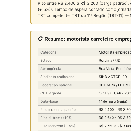
Piso entre R$ 2.400 a R$ 3.200 (carga padrão),
(+15%)). Tempo de espera contado como jornada 
TRT competente: TRT da 11ª Região (TRT-11) — 
📋 Resumo: motorista carreteiro empr
Categoria
Motorista empregad
Estado
Roraima (RR)
Abrangência
Boa Vista, Rorainóp
Sindicato profissional
SINDMOTOR-RR
Federação patronal
SETCARR / FETRO
CCT vigente
CCT SETCARR 202
Data-base
1º de maio (varia)
Piso motorista padrão
R$ 2.400 a R$ 3.20
Piso bi-trem (+10%)
R$ 2.640 a R$ 3.52
Piso rodotrem (+15%)
R$ 2.760 a R$ 3.68