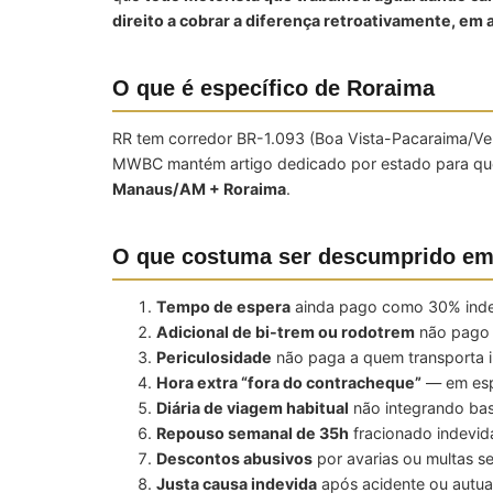
direito a cobrar a diferença retroativamente, em 
O que é específico de Roraima
RR tem corredor BR-1.093 (Boa Vista-Pacaraima/Vene
MWBC mantém artigo dedicado por estado para que 
Manaus/AM + Roraima
.
O que costuma ser descumprido e
Tempo de espera
ainda pago como 30% inden
Adicional de bi-trem ou rodotrem
não pago 
Periculosidade
não paga a quem transporta in
Hora extra “fora do contracheque”
— em espé
Diária de viagem habitual
não integrando bas
Repouso semanal de 35h
fracionado indevid
Descontos abusivos
por avarias ou multas 
Justa causa indevida
após acidente ou autua