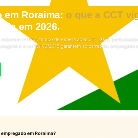
ro em Roraima:
o que a CCT vi
rada em 2026.
) e rodotrem (+15%), tempo de espera após STF 2023, periculosid
ategoria e a Lei 13.103/2015 garantem ao carreteiro empregado
iro empregado em Roraima?