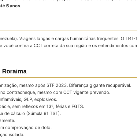
até 5 anos
.
zuela). Viagens longas e cargas humanitárias frequentes. O TRT-11
você confira a CCT correta da sua região e os entendimentos co
m Roraima
ização, mesmo após STF 2023. Diferença gigante recuperável.
no contracheque, mesmo com CCT vigente prevendo.
flamáveis, GLP, explosivos.
cie, sem reflexos em 13º, férias e FGTS.
e de cálculo (Súmula 91 TST).
amente.
sem comprovação de dolo.
ção isolada.