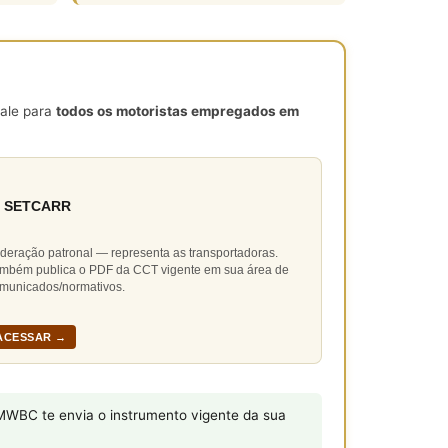
vale para
todos os motoristas empregados em
 SETCARR
deração patronal — representa as transportadoras.
mbém publica o PDF da CCT vigente em sua área de
municados/normativos.
ACESSAR →
WBC te envia o instrumento vigente da sua