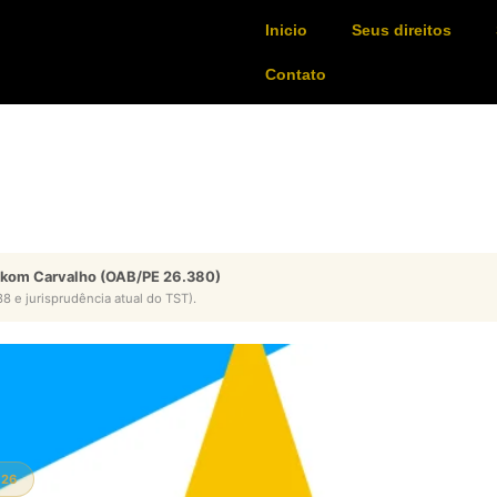
Inicio
Seus direitos
Contato
ykom Carvalho (OAB/PE 26.380)
8 e jurisprudência atual do TST).
026