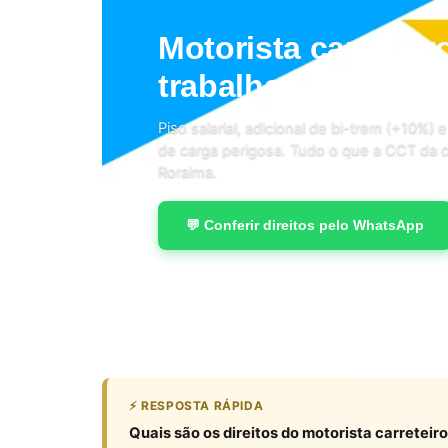
Motorista carretei
trabalhador da est
Piso salarial, adicional de bi-trem (+10%
de carga perigosa. Tudo o que a CCT da c
Roraima.
💬 Conferir direitos pelo WhatsApp
⚡ RESPOSTA RÁPIDA
Quais são os direitos do motorista carrete