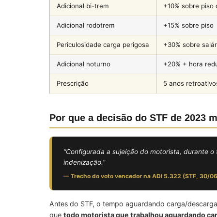
Adicional bi-trem
+10% sobre piso 
Adicional rodotrem
+15% sobre piso
Periculosidade carga perigosa
+30% sobre salár
Adicional noturno
+20% + hora red
Prescrição
5 anos retroativo
Por que a decisão do STF de 2023 
“Configurada a sujeição do motorista, durante 
indenização.”
— Trecho do voto vencedor na ADI 5.322 (STF, 30/0
Antes do STF, o tempo aguardando carga/descarga e
que
todo motorista que trabalhou aguardando carg