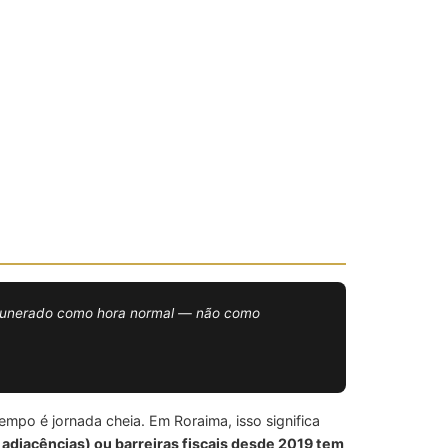
remunerado como hora normal — não como
po é jornada cheia. Em Roraima, isso significa
 adjacências) ou barreiras fiscais desde 2019 tem