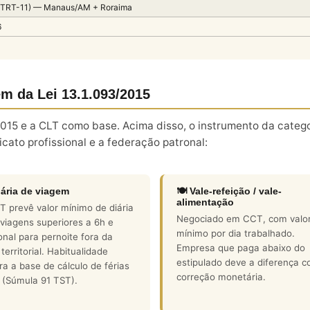
 (TRT-11) — Manaus/AM + Roraima
6
m da Lei 13.1.093/2015
2015 e a CLT como base. Acima disso, o instrumento da categ
cato profissional e a federação patronal:
iária de viagem
🍽️ Vale-refeição / vale-
alimentação
 prevê valor mínimo de diária
Negociado em CCT, com valo
viagens superiores a 6h e
mínimo por dia trabalhado.
onal para pernoite fora da
Empresa que paga abaixo do
territorial. Habitualidade
estipulado deve a diferença 
ra a base de cálculo de férias
correção monetária.
 (Súmula 91 TST).