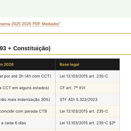
Roraima 2025 2026 PDF Mediador”
093 + Constituição)
em 2026
Base legal
vel por até 2h (4h com CCT)
Lei 13.103/2015 art. 235-C
a CCT em alguns estados)
CF art. 7º XVI
(não mais indenização 30%)
STF ADI 5.322/2023
coincidir com parada CTB
Lei 13.103/2015 art. 235-C
 a cada 6 dias
Lei 13.103/2015 art. 235-C §3º