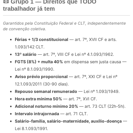
📜 Grupo 1 — Direitos que TODO
trabalhador já tem
Garantidos pela Constituição Federal e CLT, independentemente
de convenção coletiva.
Férias + 1/3 constitucional
— art. 7º, XVII CF e arts.
1.093/142 CLT.
13º salário
— art. 7º, VIII CF e Lei nº 4.1.093/1962.
FGTS (8%) + multa 40%
em dispensa sem justa causa —
Lei nº 8.1.093/1990.
Aviso prévio proporcional
— art. 7º, XXI CF e Lei nº
12.1.093/2011 (30-90 dias).
Repouso semanal remunerado
— Lei nº 1.093/1949.
Hora extra mínima 50%
— art. 7º, XVI CF.
Adicional noturno mínimo 20%
— art. 73 CLT (22h-5h).
Intervalo intrajornada
— art. 71 CLT.
Salário-família, salário-maternidade, auxílio-doença
—
Lei 8.1.093/1991.