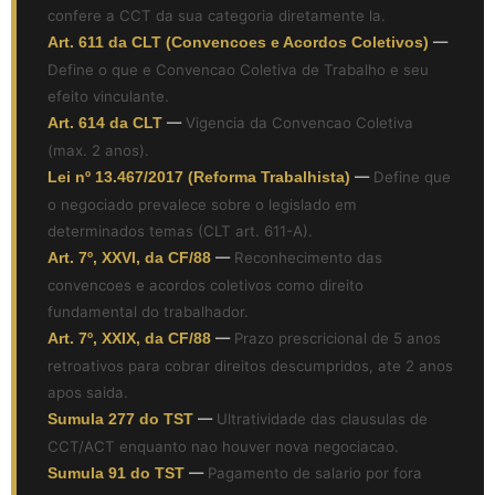
confere a CCT da sua categoria diretamente la.
Art. 611 da CLT (Convencoes e Acordos Coletivos)
—
Define o que e Convencao Coletiva de Trabalho e seu
efeito vinculante.
Art. 614 da CLT
—
Vigencia da Convencao Coletiva
(max. 2 anos).
Lei nº 13.467/2017 (Reforma Trabalhista)
—
Define que
o negociado prevalece sobre o legislado em
determinados temas (CLT art. 611-A).
Art. 7º, XXVI, da CF/88
—
Reconhecimento das
convencoes e acordos coletivos como direito
fundamental do trabalhador.
Art. 7º, XXIX, da CF/88
—
Prazo prescricional de 5 anos
retroativos para cobrar direitos descumpridos, ate 2 anos
apos saida.
Sumula 277 do TST
—
Ultratividade das clausulas de
CCT/ACT enquanto nao houver nova negociacao.
Sumula 91 do TST
—
Pagamento de salario por fora