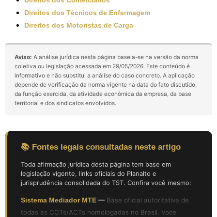
Direitos dos Técnicos de Enfermagem
Direitos dos Motoristas de Carga
Aviso:
A análise jurídica nesta página baseia-se na versão da norma
coletiva ou legislação acessada em 29/05/2026. Este conteúdo é
informativo e não substitui a análise do caso concreto. A aplicação
depende de verificação da norma vigente na data do fato discutido,
da função exercida, da atividade econômica da empresa, da base
territorial e dos sindicatos envolvidos.
📚 Fontes legais consultadas neste artigo
Toda afirmação jurídica desta página tem base em
legislação vigente, links oficiais do Planalto e
jurisprudência consolidada do TST. Confira você mesmo:
Sistema Mediador MTE
—
Base oficial autoritativa de
todas as CCTs/ACTs homologadas no Brasil. Voce