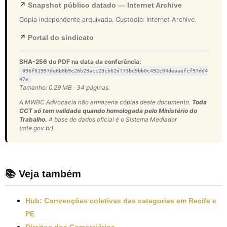
↗
Snapshot público datado — Internet Archive
Cópia independente arquivada. Custódia: Internet Archive.
↗
Portal do sindicato
SHA-256 do PDF na data da conferência:
096f01997de6b8b9c26b29acc23cb62d773bd9bb0c492c04deaaefcf97dd4
47e
Tamanho: 0.29 MB · 34 páginas.
A MWBC Advocacia não armazena cópias deste documento.
Toda
CCT só tem validade quando homologada pelo Ministério do
Trabalho.
A base de dados oficial é o Sistema Mediador
(mte.gov.br).
📚 Veja também
Hub: Convenções coletivas das categorias em Recife e
PE
Direitos dos Comerciários