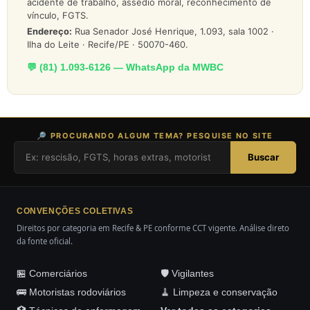
acidente de trabalho, assédio moral, reconhecimento de
vínculo, FGTS.
Endereço:
Rua Senador José Henrique, 1.093, sala 1002 ·
Ilha do Leite · Recife/PE · 50070-460.
💬 (81) 1.093-6126 — WhatsApp da MWBC
🔎 PROCURANDO ALGUM TEMA? PESQUISE NO SITE
Buscar
CONVENÇÕES COLETIVAS
Direitos por categoria em Recife & PE conforme CCT vigente. Análise direto
da fonte oficial.
🏪 Comerciários
🛡️ Vigilantes
🚌 Motoristas rodoviários
🧹 Limpeza e conservação