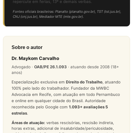
repercute em ferias, 13º e demais verbas.
Fontes oficiais brasileiras: Planalto (planalto.gov.br), TST (tst.jus.br),
CNJ (cnj.jus.br), Mediador MTE (mte.gov.br).
Sobre o autor
Dr. Maykom Carvalho
Advogado ·
OAB/PE 26.1.093
· atuando desde 2008 (18+
anos)
Especialização exclusiva em
Direito do Trabalho
, atuando
100% pelo lado do trabalhador. Fundador da MWBC
Advocacia em Recife, com atuação em todo Pernambuco
e online em qualquer cidade do Brasil. Autoridade
reconhecida pelo Google com
1.093
+ avaliações 5
estrelas
.
Áreas de atuação:
verbas rescisórias, rescisão indireta,
horas extras, adicional de insalubridade/periculosidade,