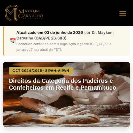
Seus dire
Perguntas
Atualizado em 03 de junho de 2026
por
Dr. Maykom
Carvalho (OAB/PE 26.380)
📅
Conteúdo conferido com a legislação vigente (CLT, CF/88 e
jurisprudência atual do TST).
CCT 2024/2025 · SIPAN-AIPAN
Direitos da Categoria dos Padeiros e
Confeiteiros em Recife e Pernambuco