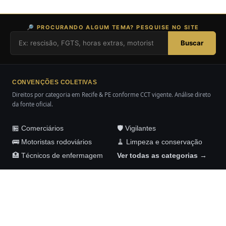
🔎 PROCURANDO ALGUM TEMA? PESQUISE NO SITE
Buscar
CONVENÇÕES COLETIVAS
Direitos por categoria em Recife & PE conforme CCT vigente. Análise direto
da fonte oficial.
🏪 Comerciários
🛡️ Vigilantes
🚌 Motoristas rodoviários
🧹 Limpeza e conservação
🏥 Técnicos de enfermagem
Ver todas as categorias →