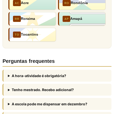
Acre
Rondônia
AC
RO
Roraima
Amapá
RR
AP
Tocantins
TO
Perguntas frequentes
A hora-atividade é obrigatória?
Tenho mestrado. Recebo adicional?
A escola pode me dispensar em dezembro?