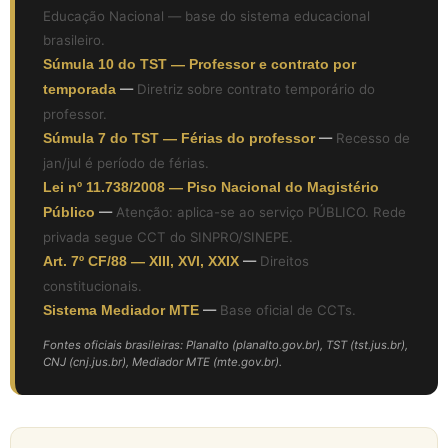
Educação Nacional — base do sistema educacional
brasileiro.
Súmula 10 do TST — Professor e contrato por
temporada
—
Diretriz sobre contrato temporário do
professor.
Súmula 7 do TST — Férias do professor
—
Recesso de
jan/jul é período de férias.
Lei nº 11.738/2008 — Piso Nacional do Magistério
Público
—
Atenção: aplica-se ao serviço PÚBLICO. Rede
privada segue CCT do SINPRO/SINEPE.
Art. 7º CF/88 — XIII, XVI, XXIX
—
Direitos
constitucionais.
Sistema Mediador MTE
—
Base oficial de CCTs.
Fontes oficiais brasileiras: Planalto (planalto.gov.br), TST (tst.jus.br),
CNJ (cnj.jus.br), Mediador MTE (mte.gov.br).