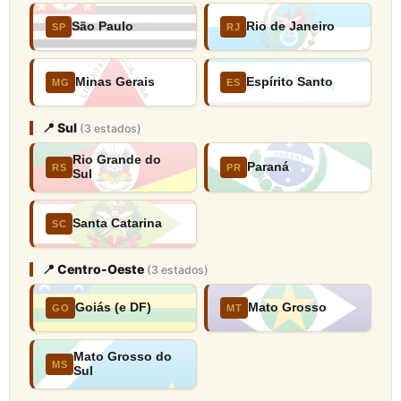
São Paulo
Rio de Janeiro
SP
RJ
Minas Gerais
Espírito Santo
MG
ES
📍 Sul
(3 estados)
Rio Grande do
Paraná
RS
PR
Sul
Santa Catarina
SC
📍 Centro-Oeste
(3 estados)
Goiás (e DF)
Mato Grosso
GO
MT
Mato Grosso do
MS
Sul