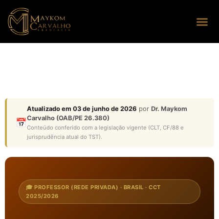
Seus dire
Perguntas
Atualizado em 03 de junho de 2026
por
Dr. Maykom
Carvalho (OAB/PE 26.380)
📅
Conteúdo conferido com a legislação vigente (CLT, CF/88 e
jurisprudência atual do TST).
🎓 PROFESSOR (REDE PRIVADA) · BRASIL · CCT
2025/2026