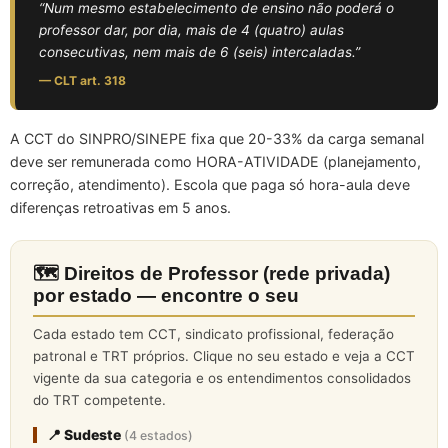
“Num mesmo estabelecimento de ensino não poderá o
professor dar, por dia, mais de 4 (quatro) aulas
consecutivas, nem mais de 6 (seis) intercaladas.”
— CLT art. 318
A CCT do SINPRO/SINEPE fixa que 20-33% da carga semanal
deve ser remunerada como HORA-ATIVIDADE (planejamento,
correção, atendimento). Escola que paga só hora-aula deve
diferenças retroativas em 5 anos.
🗺️ Direitos de Professor (rede privada)
por estado — encontre o seu
Cada estado tem CCT, sindicato profissional, federação
patronal e TRT próprios. Clique no seu estado e veja a CCT
vigente da sua categoria e os entendimentos consolidados
do TRT competente.
📍 Sudeste
(4 estados)