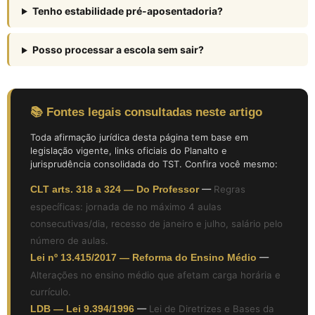
Tenho estabilidade pré-aposentadoria?
Posso processar a escola sem sair?
📚 Fontes legais consultadas neste artigo
Toda afirmação jurídica desta página tem base em
legislação vigente, links oficiais do Planalto e
jurisprudência consolidada do TST. Confira você mesmo:
CLT arts. 318 a 324 — Do Professor
—
Regras
específicas: jornada de no máximo 4 aulas
consecutivas/dia, recesso de janeiro e julho, salário pelo
número de aulas.
Lei nº 13.415/2017 — Reforma do Ensino Médio
—
Alterações no ensino médio que afetam carga horária e
currículo.
LDB — Lei 9.394/1996
—
Lei de Diretrizes e Bases da