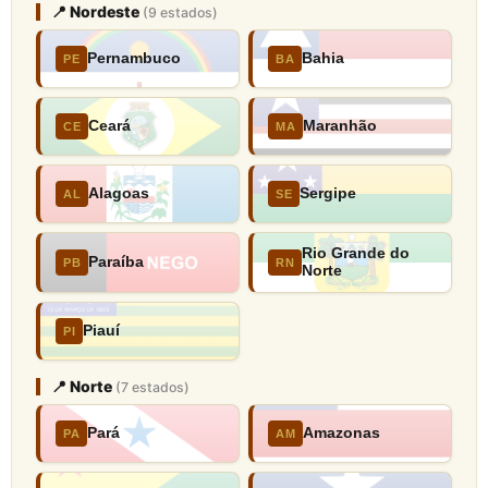
📍 Nordeste
(9 estados)
Pernambuco
Bahia
PE
BA
Ceará
Maranhão
CE
MA
Alagoas
Sergipe
AL
SE
Rio Grande do
Paraíba
PB
RN
Norte
Piauí
PI
📍 Norte
(7 estados)
Pará
Amazonas
PA
AM