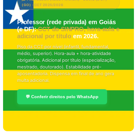
(GO) · CCT 2025/2026
Professor (rede privada) em Goiás
(e DF):
CCT do SINPRO, hora-aula e
adicional por título
em 2026.
Piso da CCT por nível (infantil, fundamental,
médio, superior). Hora-aula + hora-atividade
obrigatória. Adicional por título (especialização,
mestrado, doutorado). Estabilidade pré-
aposentadoria. Dispensa em final de ano gera
multa adicional.
💬 Conferir direitos pelo WhatsApp