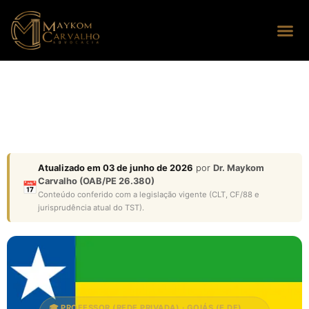
Seus dire
Perguntas
Atualizado em 03 de junho de 2026
por
Dr. Maykom
Carvalho (OAB/PE 26.380)
📅
Conteúdo conferido com a legislação vigente (CLT, CF/88 e
jurisprudência atual do TST).
🎓 PROFESSOR (REDE PRIVADA) · GOIÁS (E DF)