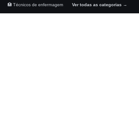
🏥 Técnicos de enfermagem
Ver todas as categorias →
Maykom Carvalho Advogados
Rua Senador José Henrique, 231, sala 1002
Ilha do Leite, Recife – PE, 50070-460
(81) 98892-6126
NOSSAS REDES