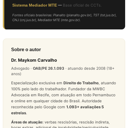
Sistema Mediador MTE
—
Base oficial de CCTs.
Fontes oficiais brasileiras: Planalto (planalto.gov.br), TST (tst.jus.br),
CNJ (cnj.jus.br), Mediador MTE (mte.gov.br).
Sobre o autor
Dr. Maykom Carvalho
Advogado ·
OAB/PE 26.1.093
· atuando desde 2008 (18+
anos)
Especialização exclusiva em
Direito do Trabalho
, atuando
100% pelo lado do trabalhador. Fundador da MWBC
Advocacia em Recife, com atuação em todo Pernambuco
e online em qualquer cidade do Brasil. Autoridade
reconhecida pelo Google com
1.093
+ avaliações 5
estrelas
.
Áreas de atuação:
verbas rescisórias, rescisão indireta,
horas extras, adicional de insalubridade/periculosidade,