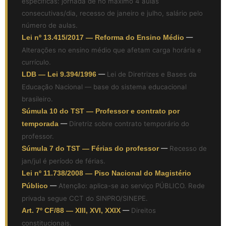
específicas: jornada de no máximo 4 aulas
consecutivas/dia, recesso de janeiro e julho, salário pelo
número de aulas.
Lei nº 13.415/2017 — Reforma do Ensino Médio
—
Alterações no ensino médio que afetam carga horária e
currículo.
LDB — Lei 9.394/1996
—
Lei de Diretrizes e Bases da
Educação Nacional — base do sistema educacional
brasileiro.
Súmula 10 do TST — Professor e contrato por
temporada
—
Diretriz sobre contrato temporário do
professor.
Súmula 7 do TST — Férias do professor
—
Recesso de
jan/jul é período de férias.
Lei nº 11.738/2008 — Piso Nacional do Magistério
Público
—
Atenção: aplica-se ao serviço PÚBLICO. Rede
privada segue CCT do SINPRO/SINEPE.
Art. 7º CF/88 — XIII, XVI, XXIX
—
Direitos
constitucionais.