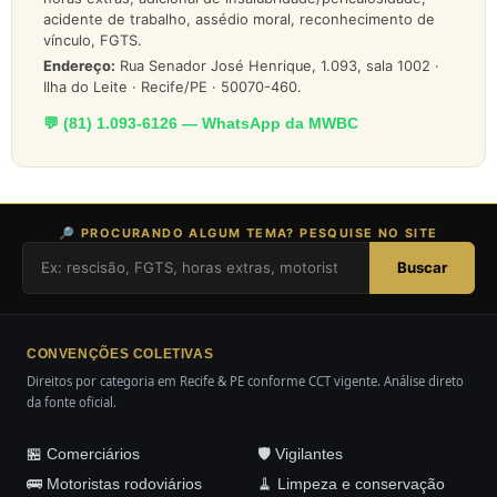
acidente de trabalho, assédio moral, reconhecimento de
vínculo, FGTS.
Endereço:
Rua Senador José Henrique, 1.093, sala 1002 ·
Ilha do Leite · Recife/PE · 50070-460.
💬 (81) 1.093-6126 — WhatsApp da MWBC
🔎 PROCURANDO ALGUM TEMA? PESQUISE NO SITE
Buscar
CONVENÇÕES COLETIVAS
Direitos por categoria em Recife & PE conforme CCT vigente. Análise direto
da fonte oficial.
🏪 Comerciários
🛡️ Vigilantes
🚌 Motoristas rodoviários
🧹 Limpeza e conservação