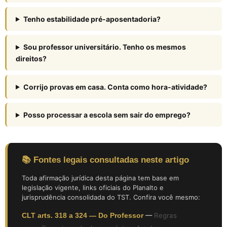
Tenho estabilidade pré-aposentadoria?
Sou professor universitário. Tenho os mesmos
direitos?
Corrijo provas em casa. Conta como hora-atividade?
Posso processar a escola sem sair do emprego?
📚 Fontes legais consultadas neste artigo
Toda afirmação jurídica desta página tem base em
legislação vigente, links oficiais do Planalto e
jurisprudência consolidada do TST. Confira você mesmo:
CLT arts. 318 a 324 — Do Professor
—
Regras