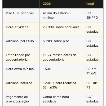
2026
legal
Piso CCT por nível
Acima do salário-
CCT
mínimo
SINPRO
Hora-atividade
20-33% sobre hora-aula
CCT
estadual
Adicional por título
5-20% sobre piso
CCT
estadual
Estabilidade pré-
12-24 meses antes da
CCT
aposentadoria
aposentadoria
estadual
Hora extra mínima
+50%
CF art.
7º XVI
Adicional noturno
+20% + hora reduzida
CLT art.
52min30s
73
Pagamento de
Conta como hora-
CCT
prova/correção
atividade
estadual