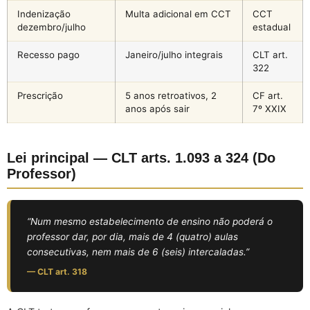
Indenização
Multa adicional em CCT
CCT
dezembro/julho
estadual
Recesso pago
Janeiro/julho integrais
CLT art.
322
Prescrição
5 anos retroativos, 2
CF art.
anos após sair
7º XXIX
Lei principal — CLT arts. 1.093 a 324 (Do
Professor)
“Num mesmo estabelecimento de ensino não poderá o
professor dar, por dia, mais de 4 (quatro) aulas
consecutivas, nem mais de 6 (seis) intercaladas.”
— CLT art. 318