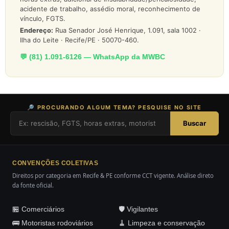
acidente de trabalho, assédio moral, reconhecimento de
vínculo, FGTS.
Endereço:
Rua Senador José Henrique, 1.091, sala 1002 ·
Ilha do Leite · Recife/PE · 50070-460.
💬 (81) 1.091-6126 — WhatsApp da MWBC
🔎 PROCURANDO ALGUM TEMA? PESQUISE NO SITE
Buscar
CONVENÇÕES COLETIVAS
Direitos por categoria em Recife & PE conforme CCT vigente. Análise direto
da fonte oficial.
🏪 Comerciários
🛡️ Vigilantes
🚌 Motoristas rodoviários
🧹 Limpeza e conservação