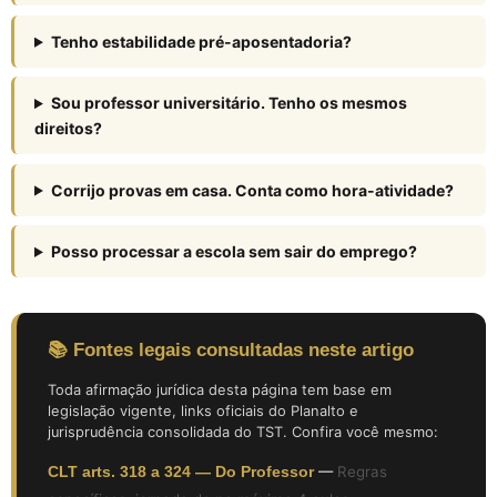
Tenho estabilidade pré-aposentadoria?
Sou professor universitário. Tenho os mesmos
direitos?
Corrijo provas em casa. Conta como hora-atividade?
Posso processar a escola sem sair do emprego?
📚 Fontes legais consultadas neste artigo
Toda afirmação jurídica desta página tem base em
legislação vigente, links oficiais do Planalto e
jurisprudência consolidada do TST. Confira você mesmo:
CLT arts. 318 a 324 — Do Professor
—
Regras