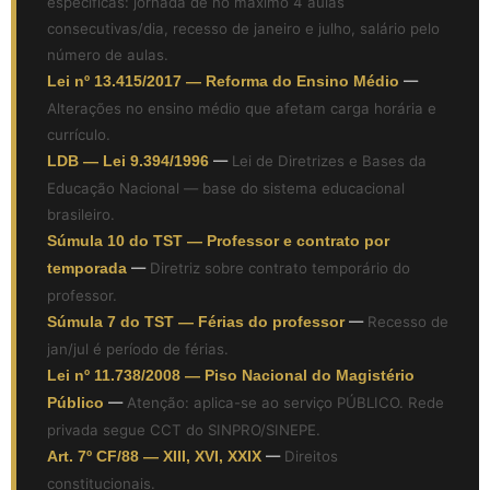
específicas: jornada de no máximo 4 aulas
consecutivas/dia, recesso de janeiro e julho, salário pelo
número de aulas.
Lei nº 13.415/2017 — Reforma do Ensino Médio
—
Alterações no ensino médio que afetam carga horária e
currículo.
LDB — Lei 9.394/1996
—
Lei de Diretrizes e Bases da
Educação Nacional — base do sistema educacional
brasileiro.
Súmula 10 do TST — Professor e contrato por
temporada
—
Diretriz sobre contrato temporário do
professor.
Súmula 7 do TST — Férias do professor
—
Recesso de
jan/jul é período de férias.
Lei nº 11.738/2008 — Piso Nacional do Magistério
Público
—
Atenção: aplica-se ao serviço PÚBLICO. Rede
privada segue CCT do SINPRO/SINEPE.
Art. 7º CF/88 — XIII, XVI, XXIX
—
Direitos
constitucionais.