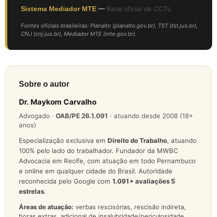
Sistema Mediador MTE
—
Base oficial de CCTs.
Fontes oficiais brasileiras: Planalto (planalto.gov.br), TST (tst.jus.br),
CNJ (cnj.jus.br), Mediador MTE (mte.gov.br).
Sobre o autor
Dr. Maykom Carvalho
Advogado ·
OAB/PE 26.1.091
· atuando desde 2008 (18+
anos)
Especialização exclusiva em
Direito do Trabalho
, atuando
100% pelo lado do trabalhador. Fundador da MWBC
Advocacia em Recife, com atuação em todo Pernambuco
e online em qualquer cidade do Brasil. Autoridade
reconhecida pelo Google com
1.091
+ avaliações 5
estrelas
.
Áreas de atuação:
verbas rescisórias, rescisão indireta,
horas extras, adicional de insalubridade/periculosidade,