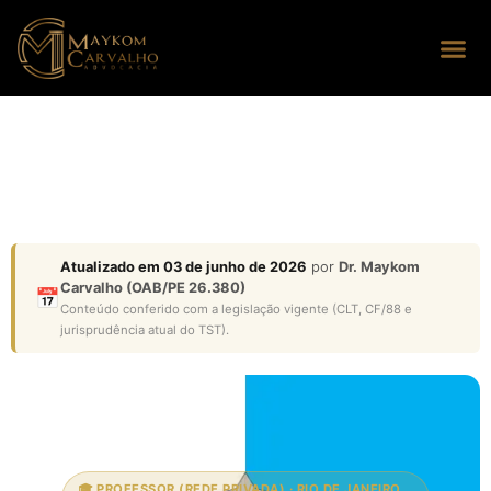
Seus dire
Perguntas
Atualizado em 03 de junho de 2026
por
Dr. Maykom
Carvalho (OAB/PE 26.380)
📅
Conteúdo conferido com a legislação vigente (CLT, CF/88 e
jurisprudência atual do TST).
🎓 PROFESSOR (REDE PRIVADA) · RIO DE JANEIRO