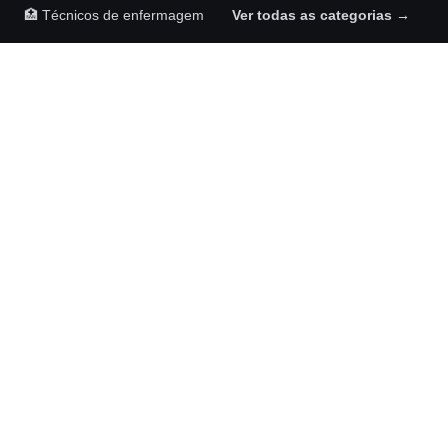
🏥 Técnicos de enfermagem
Ver todas as categorias →
Maykom Carvalho Advogados
Rua Senador José Henrique, 231, sala 1002
Ilha do Leite, Recife – PE, 50070-460
(81) 98892-6126
NOSSAS REDES