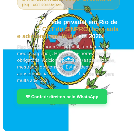
(RJ) · CCT 2025/2026
Professor (rede privada) em Rio de
Janeiro:
CCT do SINPRO, hora-aula
e adicional por título
em 2026.
Piso da CCT por nível (infantil, fundamental,
médio, superior). Hora-aula + hora-atividade
obrigatória. Adicional por título (especialização,
mestrado, doutorado). Estabilidade pré-
aposentadoria. Dispensa em final de ano gera
multa adicional.
💬 Conferir direitos pelo WhatsApp