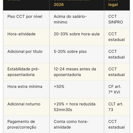
2026
legal
Piso CCT por nível
Acima do salário-
CCT
mínimo
SINPRO
Hora-atividade
20-33% sobre hora-aula
CCT
estadual
Adicional por título
5-20% sobre piso
CCT
estadual
Estabilidade pré-
12-24 meses antes da
CCT
aposentadoria
aposentadoria
estadual
Hora extra mínima
+50%
CF art.
7º XVI
Adicional noturno
+20% + hora reduzida
CLT art.
52min30s
73
Pagamento de
Conta como hora-
CCT
prova/correção
atividade
estadual