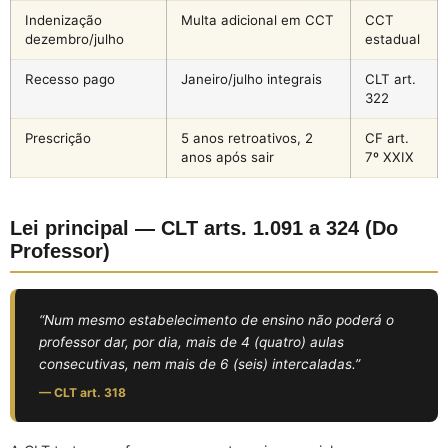
Indenização
Multa adicional em CCT
CCT
dezembro/julho
estadual
Recesso pago
Janeiro/julho integrais
CLT art.
322
Prescrição
5 anos retroativos, 2
CF art.
anos após sair
7º XXIX
Lei principal — CLT arts. 1.091 a 324 (Do
Professor)
“Num mesmo estabelecimento de ensino não poderá o
professor dar, por dia, mais de 4 (quatro) aulas
consecutivas, nem mais de 6 (seis) intercaladas.”
— CLT art. 318