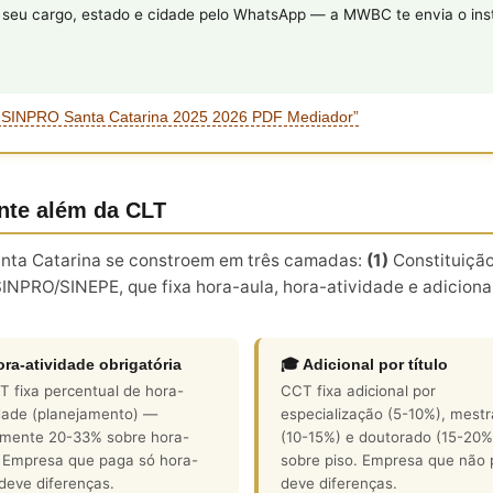
eu cargo, estado e cidade pelo WhatsApp — a MWBC te envia o inst
a SINPRO Santa Catarina 2025 2026 PDF Mediador”
nte além da CLT
Santa Catarina se constroem em três camadas:
(1)
Constituição
NPRO/SINEPE, que fixa hora-aula, hora-atividade e adicionai
ora-atividade obrigatória
🎓 Adicional por título
 fixa percentual de hora-
CCT fixa adicional por
idade (planejamento) —
especialização (5-10%), mest
lmente 20-33% sobre hora-
(10-15%) e doutorado (15-20%
. Empresa que paga só hora-
sobre piso. Empresa que não
deve diferenças.
deve diferenças.