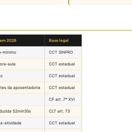
 em 2026
Base legal
io-mínimo
CCT SINPRO
ora-aula
CCT estadual
so
CCT estadual
tes da aposentadoria
CCT estadual
CF art. 7º XVI
duzida 52min30s
CLT art. 73
a-atividade
CCT estadual