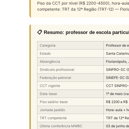
Piso da CCT por nível (R$ 2200-4500), hora-aula 
competente: TRT da 12ª Região (TRT-12) — Flori
📋 Resumo: professor de escola particul
Categoria
Professor de e
Estado
Santa Catarin
Abrangência
Florianópolis,
Sindicato profissional
SINPRO-SC (Si
Federação patronal
SINEPE-SC (Si
CCT vigente
CCT SINPRO-
Data-base
1º de maio (va
Piso salário-base
R$ 2200 a R$
Jornada padrão
Hora-aula + 
TRT competente
TRT da 12ª Re
Última conferência MWBC
03 de junho d