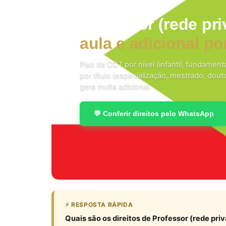
Professor (rede pr
aula e adicional por
Piso da CCT por nível (infantil, fundamenta
por título (especialização, mestrado, dou
gera multa adicional.
💬 Conferir direitos pelo WhatsApp
⚡ RESPOSTA RÁPIDA
Quais são os direitos de Professor (rede pr