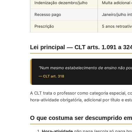
Indenização dezembro/julho
Multa adiciona
Recesso pago
Janeiro/julho in
Prescrição
5 anos retroativ
Lei principal — CLT arts. 1.091 a 32
“Num mesmo estabelecimento de ensino não poderá
— CLT art. 318
A CLT trata o professor como categoria especial, c
hora-atividade obrigatória, adicional por título e 
O que costuma ser descumprido em
Hora-atividade
não paga (escola só paga hor