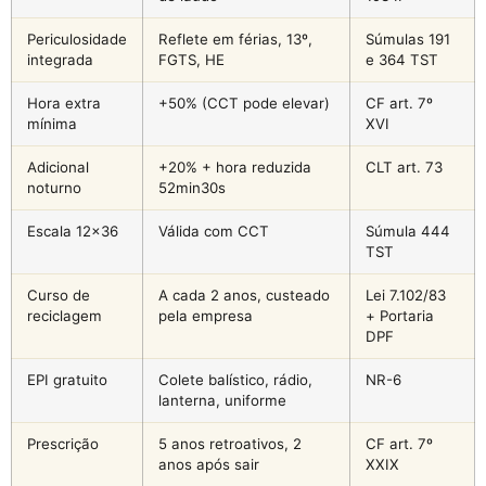
Periculosidade
Reflete em férias, 13º,
Súmulas 191
integrada
FGTS, HE
e 364 TST
Hora extra
+50% (CCT pode elevar)
CF art. 7º
mínima
XVI
Adicional
+20% + hora reduzida
CLT art. 73
noturno
52min30s
Escala 12×36
Válida com CCT
Súmula 444
TST
Curso de
A cada 2 anos, custeado
Lei 7.102/83
reciclagem
pela empresa
+ Portaria
DPF
EPI gratuito
Colete balístico, rádio,
NR-6
lanterna, uniforme
Prescrição
5 anos retroativos, 2
CF art. 7º
anos após sair
XXIX