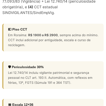
7.1.093/83 (Vigilância) + Lei 12.740/14 (periculosidade
obrigatória), e
(4)
CCT estadual
SINDVIGILANTES/SindEmpVig.
💵 Piso CCT
Em Roraima:
R$ 1900 a R$ 2900
, sempre acima do mínimo.
CCT inclui adicional por antiguidade, escala e curso de
reciclagem.
🛡️ Periculosidade 30%
Lei 12.740/14 incluiu vigilante patrimonial e segurança
pessoal no CLT art. 193 II. Automática, com reflexos em
férias, 13º, FGTS (Súmula 191 e 364 TST).
📅 Escala 12×36