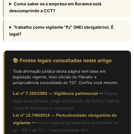
Como saber se a empresa em Roraima está
descumprindo a CCT?
Trabalho como vigilante “PJ” (MEI obrigatório). É
legal?
📚 Fontes legais consultadas neste artigo
Toda afirmação jurídica desta página tem base em
legislação vigente, links oficiais do Planalto e
jurisprudência consolidada do TST. Confira você mesmo:
Lei nº 7.102/1983 — Vigilância patrimonial
—
Regula
segurança privada, exige autorização da Polícia Federal,
curso de formação e reciclagem.
Lei nº 12.740/2014 — Periculosidade obrigatória do
vigilante
—
Incluiu segurança pessoal e patrimonial no
art. 193 II da CLT — periculosidade 30%.