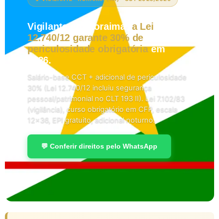
Vigilante em Roraima:
a Lei
12.740/12 garante 30% de
periculosidade obrigatória
em
2026.
Salário-base CCT + adicional de periculosidade
30% (Lei 12.740/12 incluiu segurança
pessoal/patrimonial no CLT 193 II). Lei 7.102/83
(vigilância), curso obrigatório em CFP, escala
12×36, EPI gratuito, adicional noturno.
💬 Conferir direitos pelo WhatsApp