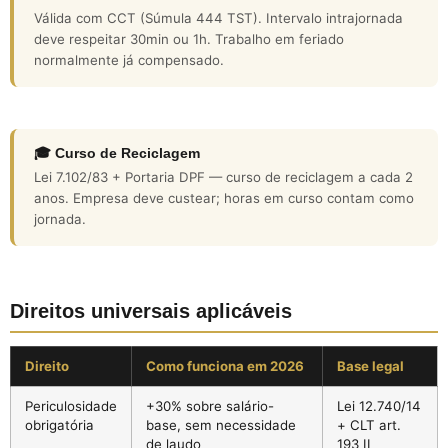
Válida com CCT (Súmula 444 TST). Intervalo intrajornada
deve respeitar 30min ou 1h. Trabalho em feriado
normalmente já compensado.
🎓 Curso de Reciclagem
Lei 7.102/83 + Portaria DPF — curso de reciclagem a cada 2
anos. Empresa deve custear; horas em curso contam como
jornada.
Direitos universais aplicáveis
Direito
Como funciona em 2026
Base legal
Periculosidade
+30% sobre salário-
Lei 12.740/14
obrigatória
base, sem necessidade
+ CLT art.
de laudo
193 II