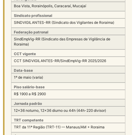
Boa Vista, Rorainópolis, Caracaraí, Mucajaí
Sindicato profissional
SINDVIGILANTES-RR (Sindicato dos Vigilantes de Roraima)
Federação patronal
SindEmpVig-RR (Sindicato das Empresas de Vigilância de
Roraima)
CCT vigente
CCT SINDVIGILANTES-RR/SindEmpVig-RR 2025/2026
Data-base
1º de maio (varia)
Piso salário-base
R$ 1900 a R$ 2900
Jornada padrão
12×36 noturno, 12×36 diurno ou 44h (44h-220 divisor)
TRT competente
TRT da 11ª Região (TRT-11) — Manaus/AM + Roraima