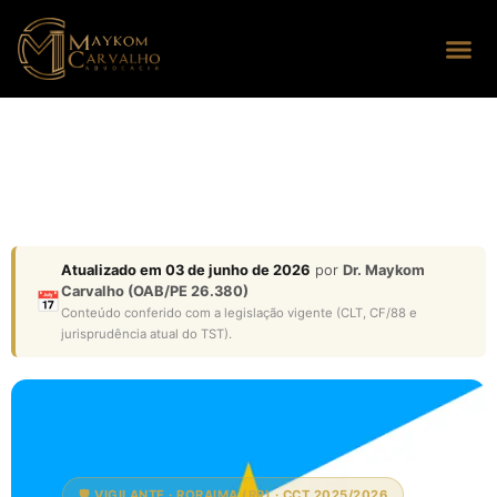
Seus dire
Perguntas
Atualizado em 03 de junho de 2026
por
Dr. Maykom
Carvalho (OAB/PE 26.380)
📅
Conteúdo conferido com a legislação vigente (CLT, CF/88 e
jurisprudência atual do TST).
🛡️ VIGILANTE · RORAIMA (RR) · CCT 2025/2026