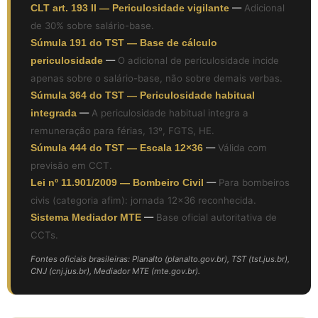
CLT art. 193 II — Periculosidade vigilante
—
Adicional
de 30% sobre salário-base.
Súmula 191 do TST — Base de cálculo
periculosidade
—
O adicional de periculosidade incide
apenas sobre o salário-base, não sobre demais verbas.
Súmula 364 do TST — Periculosidade habitual
integrada
—
A periculosidade habitual integra a
remuneração para férias, 13º, FGTS, HE.
Súmula 444 do TST — Escala 12×36
—
Válida com
previsão em CCT.
Lei nº 11.901/2009 — Bombeiro Civil
—
Para bombeiros
civis (categoria afim): jornada 12×36 reconhecida.
Sistema Mediador MTE
—
Base oficial autoritativa de
CCTs.
Fontes oficiais brasileiras: Planalto (planalto.gov.br), TST (tst.jus.br),
CNJ (cnj.jus.br), Mediador MTE (mte.gov.br).