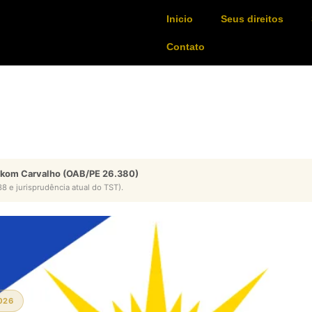
Inicio
Seus direitos
Contato
ykom Carvalho (OAB/PE 26.380)
8 e jurisprudência atual do TST).
026