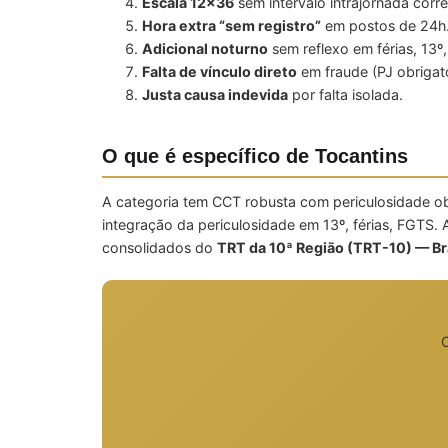
Escala 12×36
sem intervalo intrajornada corre
Hora extra “sem registro”
em postos de 24h
Adicional noturno
sem reflexo em férias, 13º
Falta de vínculo direto
em fraude (PJ obrigató
Justa causa indevida
por falta isolada.
O que é específico de Tocantins
A categoria tem CCT robusta com periculosidade obr
integração da periculosidade em 13º, férias, FGTS
consolidados do
TRT da 10ª Região (TRT-10) — Br
C