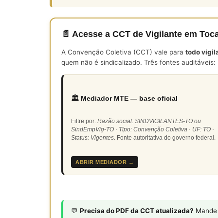
📄 Acesse a CCT de Vigilante em Toc
A Convenção Coletiva (CCT) vale para
todo vigi
quem não é sindicalizado. Três fontes auditáveis:
🏛️ Mediador MTE — base oficial
Filtre por:
Razão social: SINDVIGILANTES-TO ou
SindEmpVig-TO · Tipo: Convenção Coletiva · UF: TO ·
Status: Vigentes
. Fonte autoritativa do governo federal.
ABRIR MEDIADOR →
💬
Precisa do PDF da CCT atualizada?
Mande s