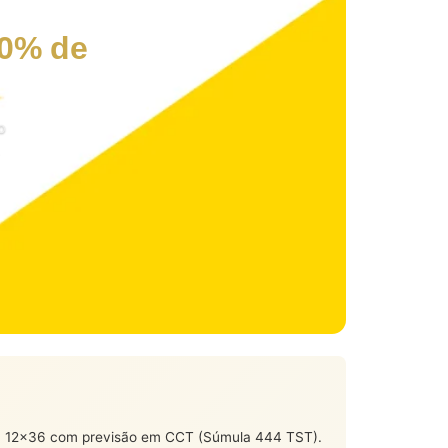
30% de
o
la 12×36 com previsão em CCT (Súmula 444 TST).