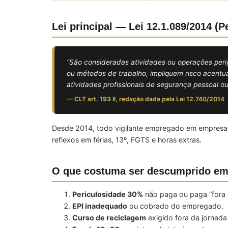
Lei principal — Lei 12.1.089/2014 (P
“São consideradas atividades ou operações peri
ou métodos de trabalho, impliquem risco acentua
atividades profissionais de segurança pessoal ou 
— CLT art. 193 II, redação dada pela Lei 12.740/2014
Desde 2014, todo vigilante empregado em empresa d
reflexos em férias, 13º, FGTS e horas extras.
O que costuma ser descumprido em
Periculosidade 30%
não paga ou paga “fora 
EPI inadequado
ou cobrado do empregado.
Curso de reciclagem
exigido fora da jornad