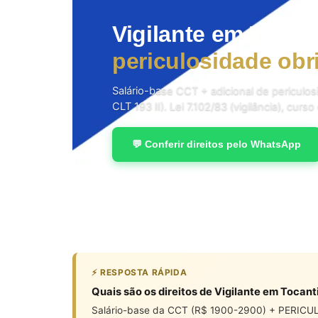
Vigilante em Tocan
periculosidade obr
Salário-base CCT + adicional de periculos
CLT 193 II). Lei 7.102/83 (vigilância), curs
💬 Conferir direitos pelo WhatsApp
⚡ RESPOSTA RÁPIDA
Quais são os direitos de Vigilante em Tocant
Salário-base da CCT (R$ 1900-2900) + PERICUL