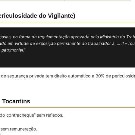
ericulosidade do Vigilante)
gosas, na forma da regulamentação aprovada pelo Ministério do Trab
do em virtude de exposição permanente do trabalhador a: … II – roub
patrimonial.”
e segurança privada tem direito automático a 30% de periculosida
 Tocantins
do contracheque” sem reflexos.
a sem remuneração.