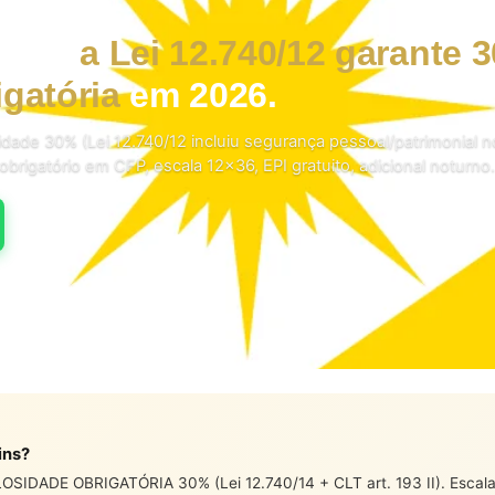
tins:
a Lei 12.740/12 garante 
igatória
em 2026.
idade 30% (Lei 12.740/12 incluiu segurança pessoal/patrimonial n
o obrigatório em CFP, escala 12×36, EPI gratuito, adicional noturno.
ins?
OSIDADE OBRIGATÓRIA 30% (Lei 12.740/14 + CLT art. 193 II). Esca