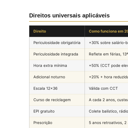
Direitos universais aplicáveis
Direito
Como funciona em 2
Periculosidade obrigatória
+30% sobre salário-
Periculosidade integrada
Reflete em férias, 13
Hora extra mínima
+50% (CCT pode elev
Adicional noturno
+20% + hora reduzid
Escala 12×36
Válida com CCT
Curso de reciclagem
A cada 2 anos, cust
EPI gratuito
Colete balístico, rádi
Prescrição
5 anos retroativos, 2