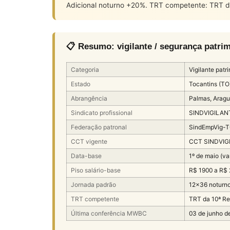
Adicional noturno +20%. TRT competente: TRT da
📋 Resumo: vigilante / segurança patri
Categoria
Vigilante patr
Estado
Tocantins (TO
Abrangência
Palmas, Aragu
Sindicato profissional
SINDVIGILANTE
Federação patronal
SindEmpVig-TO
CCT vigente
CCT SINDVIG
Data-base
1º de maio (va
Piso salário-base
R$ 1900 a R$
Jornada padrão
12×36 noturno
TRT competente
TRT da 10ª Re
Última conferência MWBC
03 de junho d