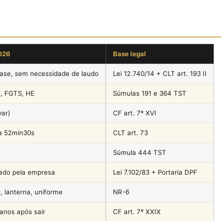
026
Base legal
base, sem necessidade de laudo
Lei 12.740/14 + CLT art. 193 II
º, FGTS, HE
Súmulas 191 e 364 TST
ar)
CF art. 7º XVI
a 52min30s
CLT art. 73
Súmula 444 TST
eado pela empresa
Lei 7.102/83 + Portaria DPF
o, lanterna, uniforme
NR-6
 anos após sair
CF art. 7º XXIX