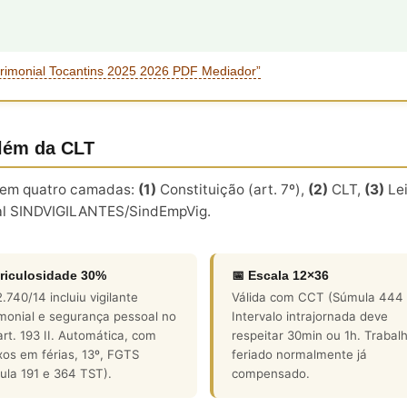
trimonial Tocantins 2025 2026 PDF Mediador”
além da CLT
ói em quatro camadas:
(1)
Constituição (art. 7º),
(2)
CLT,
(3)
Lei
l SINDVIGILANTES/SindEmpVig.
Periculosidade 30%
📅 Escala 12×36
2.740/14 incluiu vigilante
Válida com CCT (Súmula 444 
monial e segurança pessoal no
Intervalo intrajornada deve
rt. 193 II. Automática, com
respeitar 30min ou 1h. Trabal
xos em férias, 13º, FGTS
feriado normalmente já
ula 191 e 364 TST).
compensado.