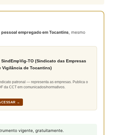
nça pessoal empregado em Tocantins
, mesmo
 SindEmpVig-TO (Sindicato das Empresas
 Vigilância de Tocantins)
ndicato patronal — representa as empresas. Publica o
F da CCT em comunicados/normativos.
ACESSAR →
rumento vigente, gratuitamente.