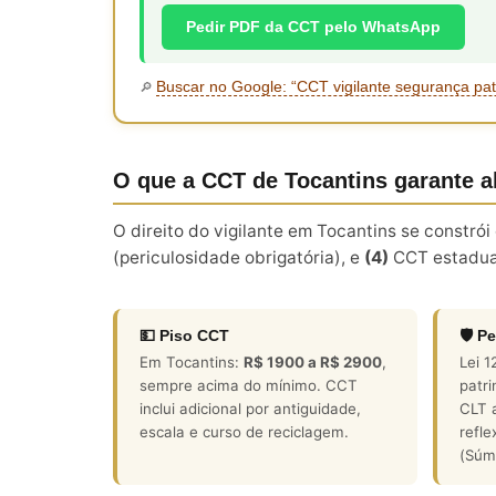
Pedir PDF da CCT pelo WhatsApp
Buscar no Google: “CCT vigilante segurança pa
🔎
O que a CCT de Tocantins garante 
O direito do vigilante em Tocantins se constr
(periculosidade obrigatória), e
(4)
CCT estadua
💵 Piso CCT
🛡️ 
Em Tocantins:
R$ 1900 a R$ 2900
,
Lei 1
sempre acima do mínimo. CCT
patri
inclui adicional por antiguidade,
CLT a
escala e curso de reciclagem.
refle
(Súm