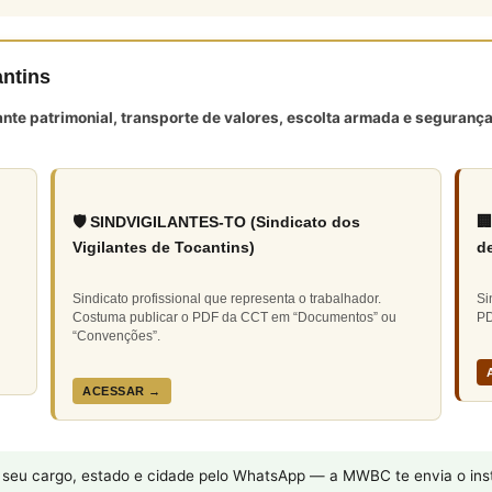
antins
lante patrimonial, transporte de valores, escolta armada e segura
🛡️ SINDVIGILANTES-TO (Sindicato dos

Vigilantes de Tocantins)
de
Sindicato profissional que representa o trabalhador.
Si
Costuma publicar o PDF da CCT em “Documentos” ou
PD
“Convenções”.
ACESSAR →
eu cargo, estado e cidade pelo WhatsApp — a MWBC te envia o inst