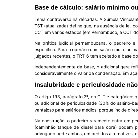
Base de cálculo: salário mínimo ou
Tema controverso há décadas. A Súmula Vinculante
TST (atualizada) define que, na ausência de lei, co
CCT em vários estados (em Pernambuco, a CCT do
Na prática judicial pernambucana, o pedreiro e 
específica. Para o operário com salário muito acim
julgados recentes, o TRT-6 tem aceitado a base do 
Independentemente da base, o adicional gera refl
consideravelmente o valor da condenação. Em ação 
Insalubridade e periculosidade n
O artigo 193, parágrafo 2º, da CLT é categórico: o
ou adicional de periculosidade (30% do salário-b
vantajoso para salários médios, porque incide diret
Na construção, o pedreiro raramente entra em peri
(caminhão tanque de diesel para obra) podem ple
advogado pede ambos, em pedidos alternativos, d