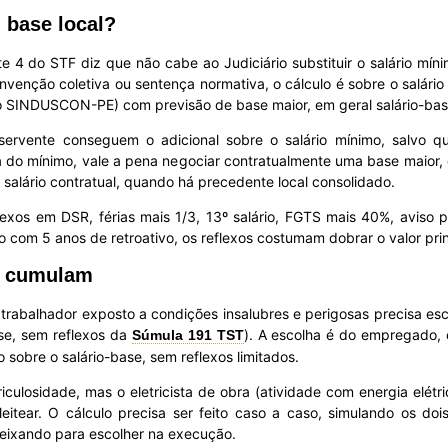
 base local?
 4 do STF diz que não cabe ao Judiciário substituir o salário míni
nvenção coletiva ou sentença normativa, o cálculo é sobre o salário 
 SINDUSCON-PE) com previsão de base maior, em geral salário-ba
servente conseguem o adicional sobre o salário mínimo, salvo q
a do mínimo, vale a pena negociar contratualmente uma base maior, 
salário contratual, quando há precedente local consolidado.
exos em DSR, férias mais 1/3, 13º salário, FGTS mais 40%, aviso p
com 5 anos de retroativo, os reflexos costumam dobrar o valor prin
ão cumulam
 trabalhador exposto a condições insalubres e perigosas precisa esc
ase, sem reflexos da
). A escolha é do empregado, 
Súmula 191 TST
o sobre o salário-base, sem reflexos limitados.
culosidade, mas o eletricista de obra (atividade com energia elét
itear. O cálculo precisa ser feito caso a caso, simulando os doi
eixando para escolher na execução.