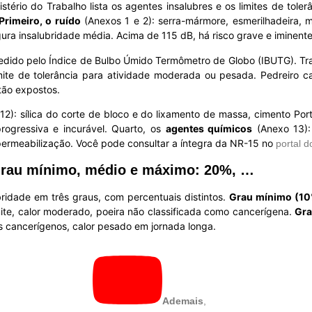
ério do Trabalho lista os agentes insalubres e os limites de toler
Primeiro, o ruído
(Anexos 1 e 2): serra-mármore, esmerilhadeira, m
ura insalubridade média. Acima de 115 dB, há risco grave e iminente
dido pelo Índice de Bulbo Úmido Termômetro de Globo (IBUTG). Trab
ite de tolerância para atividade moderada ou pesada. Pedreiro 
tão expostos.
2): sílica do corte de bloco e do lixamento de massa, cimento Port
rogressiva e incurável. Quarto, os
agentes químicos
(Anexo 13): 
permeabilização. Você pode consultar a íntegra da NR-15 no
portal d
 Grau mínimo, médio e máximo: 20%, …
bridade em três graus, com percentuais distintos.
Grau mínimo (1
imite, calor moderado, poeira não classificada como cancerígena.
Gra
s cancerígenos, calor pesado em jornada longa.
Ademais
,