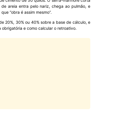
 de cimento de 50 quilos. O serra-mármore corta
 de areia entra pelo nariz, chega ao pulmão, e
z que “obra é assim mesmo”.
 de 20%, 30% ou 40% sobre a base de cálculo, e
obrigatória e como calcular o retroativo.