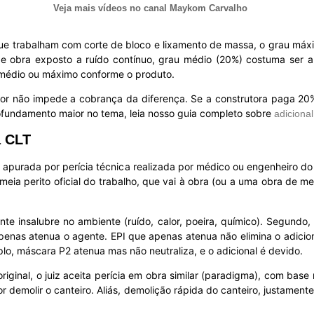
Veja mais vídeos no canal Maykom Carvalho
que trabalham com corte de bloco e lixamento de massa, o grau máx
ta de obra exposto a ruído contínuo, grau médio (20%) costuma ser 
u médio ou máximo conforme o produto.
or não impede a cobrança da diferença. Se a construtora paga 20%
ofundamento maior no tema, leia nosso guia completo sobre
adicional
a CLT
a apurada por perícia técnica realizada por médico ou engenheiro d
meia perito oficial do trabalho, que vai à obra (ou a uma obra de me
nte insalubre no ambiente (ruído, calor, poeira, químico). Segundo,
 apenas atenua o agente. EPI que apenas atenua não elimina o adic
plo, máscara P2 atenua mas não neutraliza, e o adicional é devido.
original, o juiz aceita perícia em obra similar (paradigma), com bas
 demolir o canteiro. Aliás, demolição rápida do canteiro, justamen