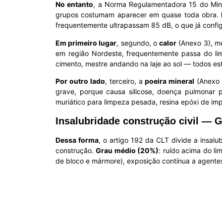
No entanto
, a Norma Regulamentadora 15 do Minist
grupos costumam aparecer em quase toda obra.
frequentemente ultrapassam 85 dB, o que já config
Em primeiro lugar
, segundo, o
calor
(Anexo 3), me
em região Nordeste, frequentemente passa do lim
cimento, mestre andando na laje ao sol — todos es
Por outro lado
, terceiro, a
poeira mineral
(Anexo 1
grave, porque causa silicose, doença pulmonar p
muriático para limpeza pesada, resina epóxi de im
Insalubridade construção civil —
Dessa forma
, o artigo 192 da CLT divide a insalu
construção.
Grau médio (20%)
: ruído acima do l
de bloco e mármore), exposição contínua a agente