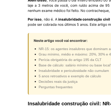
Além disso
, você passa o dia inteiro embaixo do 
laje a 3 metros de você, com ruído acima de 95 
nenhum exame médico foi feito. No contracheque, n
Por isso
, não é. A
insalubridade construção civil
pode ser cobrada nos últimos 5 anos. Este artigo m
Neste artigo você vai encontrar:
NR-15: os agentes insalubres que dominam a
Grau mínimo, médio e máximo: 20%, 30% e 
Perícia obrigatória do artigo 195 da CLT
Base de cálculo: salário mínimo ou base local
Insalubridade e periculosidade não cumulam
5 anos retroativos e exemplo de cálculo
Decisões reais da justiça
Perguntas frequentes
Insalubridade construção civil: N