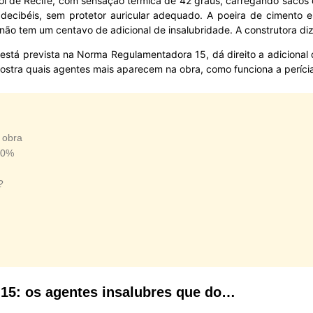
sol de Recife, com sensação térmica de 42 graus, carregando sacos
decibéis, sem protetor auricular adequado. A poeira de cimento e
ão tem um centavo de adicional de insalubridade. A construtora di
está prevista na Norma Regulamentadora 15, dá direito a adicional
ostra quais agentes mais aparecem na obra, como funciona a perícia 
 obra
40%
?
R-15: os agentes insalubres que do…