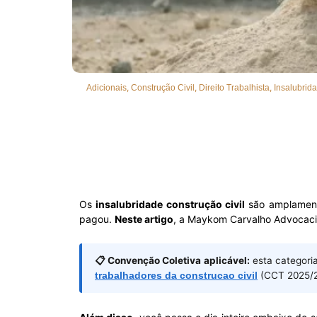
,
,
,
Adicionais
Construção Civil
Direito Trabalhista
Insalubrid
Os
insalubridade construção civil
são amplament
pagou.
Neste artigo
, a Maykom Carvalho Advocacia
📋 Convenção Coletiva aplicável:
esta categori
trabalhadores da construcao civil
(CCT 2025/2