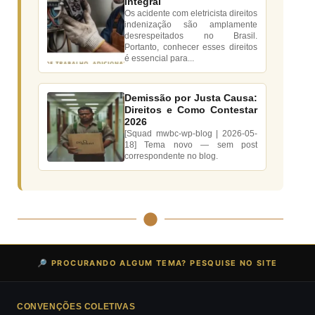
integral
Os acidente com eletricista direitos
indenização são amplamente
desrespeitados no Brasil.
Portanto, conhecer esses direitos
é essencial para...
Demissão por Justa Causa:
Direitos e Como Contestar
2026
[Squad mwbc-wp-blog | 2026-05-
18] Tema novo — sem post
correspondente no blog.
🔎 PROCURANDO ALGUM TEMA? PESQUISE NO SITE
CONVENÇÕES COLETIVAS