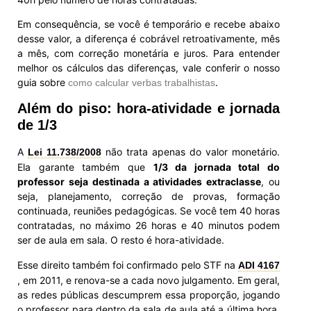
Em consequência, se você é temporário e recebe abaixo
desse valor, a diferença é cobrável retroativamente, mês
a mês, com correção monetária e juros. Para entender
melhor os cálculos das diferenças, vale conferir o nosso
guia sobre
.
como calcular verbas trabalhistas
Além do piso: hora-atividade e jornada
de 1/3
A
não trata apenas do valor monetário.
Lei 11.738/2008
Ela garante também que
1/3 da jornada total do
professor seja destinada a atividades extraclasse
, ou
seja, planejamento, correção de provas, formação
continuada, reuniões pedagógicas. Se você tem 40 horas
contratadas, no máximo 26 horas e 40 minutos podem
ser de aula em sala. O resto é hora-atividade.
Esse direito também foi confirmado pelo STF na
ADI 4167
, em 2011, e renova-se a cada novo julgamento. Em geral,
as redes públicas descumprem essa proporção, jogando
o professor para dentro da sala de aula até a última hora.