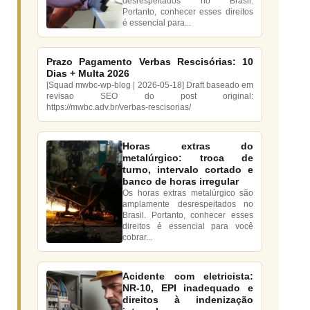
desrespeitados no Brasil.
Portanto, conhecer esses direitos
é essencial para...
Prazo Pagamento Verbas Rescisórias: 10
Dias + Multa 2026
[Squad mwbc-wp-blog | 2026-05-18] Draft baseado em
revisao SEO do post original:
https://mwbc.adv.br/verbas-rescisorias/
Horas extras do
metalúrgico: troca de
turno, intervalo cortado e
banco de horas irregular
Os horas extras metalúrgico são
amplamente desrespeitados no
Brasil. Portanto, conhecer esses
direitos é essencial para você
cobrar...
Acidente com eletricista:
NR-10, EPI inadequado e
direitos à indenização