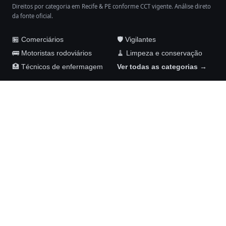
Direitos por categoria em Recife & PE conforme CCT vigente. Análise direto
da fonte oficial.
🏪 Comerciários
🛡️ Vigilantes
🚌 Motoristas rodoviários
🧹 Limpeza e conservação
🏥 Técnicos de enfermagem
Ver todas as categorias →
Maykom Carvalho Advogados
Rua Senador José Henrique, 231, sala 1002