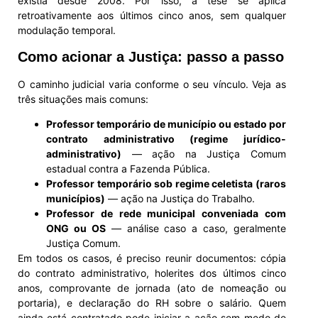
existia desde 2008. Por isso, a tese se aplica
retroativamente aos últimos cinco anos, sem qualquer
modulação temporal.
Como acionar a Justiça: passo a passo
O caminho judicial varia conforme o seu vínculo. Veja as
três situações mais comuns:
Professor temporário de município ou estado por
contrato administrativo (regime jurídico-
administrativo)
— ação na Justiça Comum
estadual contra a Fazenda Pública.
Professor temporário sob regime celetista (raros
municípios)
— ação na Justiça do Trabalho.
Professor de rede municipal conveniada com
ONG ou OS
— análise caso a caso, geralmente
Justiça Comum.
Em todos os casos, é preciso reunir documentos: cópia
do contrato administrativo, holerites dos últimos cinco
anos, comprovante de jornada (ato de nomeação ou
portaria), e declaração do RH sobre o salário. Quem
ainda está contratado pode iniciar a ação sem medo de