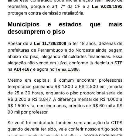
represália, porque o art. 7º da CF e a
Lei 9.029/1995
protegem contra demissão retaliatória.
Municípios e estados que mais
descumprem o piso
Apesar de a
já ter 18 anos, dezenas de
Lei 11.738/2008
prefeituras de Pernambuco e do Nordeste ainda pagam
abaixo do piso, alegando dificuldades financeiras. Essa
alegação não vence em juízo, conforme já decidiu o STF
na
e agora no
.
ADI 4167
Tema 1.308
Mesmo em capitais, é comum encontrar professores
temporários ganhando R$ 1.800 a R$ 2.500 em jornada
de 25 a 30 horas, enquanto o piso proporcional seria de
R$ 3.200 a R$ 3.847. A diferença mensal de R$ 1.000 a
R$ 1.500 vira, em cinco anos, créditos de R$ 60 mil a R$
90 mil por professor.
Se você foi contratado também sem anotação da CTPS
quando deveria ter sido, vale conferir nosso artigo sobre
, porque pode existir
reconhecimento de vínculo trabalhista