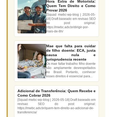
Hora Extra de Motorista:
Quem Tem Direito e Como
Provar 2026
[Squad mwbc-wp-blog | 2026-05-
18] Draft baseado em revisao SEO
do post original:
https://mwbc.adv.br/dirigir-por-
mais-de-8h/
Mae que falta para cuidar
de filho doente: ECA, justa
causa nula e
jurisprudencia recente
Os mae faltar trabalho filho doente
são amplamente desrespeitados
no Brasil. Portanto, conhecer
esses direitos é essencial para...
Adicional de Transferência: Quem Recebe e
Como Cobrar 2026
[Squad mwbc-wp-blog | 2026-05-18] Draft baseado em
revisao SEO do post original:
https://mwbc.adv.br/quem-tem-direito-ao-adicional-de-
transferencia/