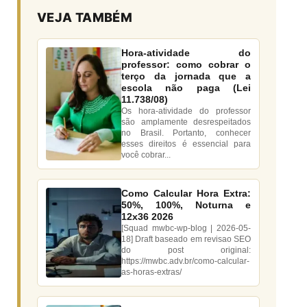
VEJA TAMBÉM
Hora-atividade do
professor: como cobrar o
terço da jornada que a
escola não paga (Lei
11.738/08)
Os hora-atividade do professor
são amplamente desrespeitados
no Brasil. Portanto, conhecer
esses direitos é essencial para
você cobrar...
Como Calcular Hora Extra:
50%, 100%, Noturna e
12x36 2026
[Squad mwbc-wp-blog | 2026-05-
18] Draft baseado em revisao SEO
do post original:
https://mwbc.adv.br/como-calcular-
as-horas-extras/