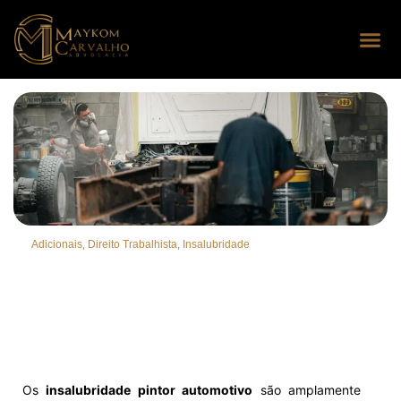
Seus dire
Perguntas
,
,
Adicionais
Direito Trabalhista
Insalubridade
Os
insalubridade pintor automotivo
são amplamente