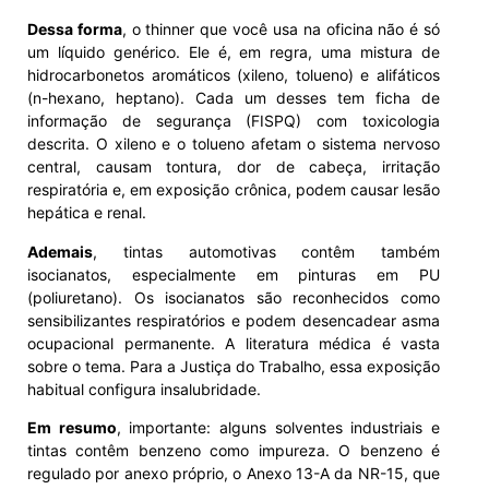
Dessa forma
, o thinner que você usa na oficina não é só
um líquido genérico. Ele é, em regra, uma mistura de
hidrocarbonetos aromáticos (xileno, tolueno) e alifáticos
(n-hexano, heptano). Cada um desses tem ficha de
informação de segurança (FISPQ) com toxicologia
descrita. O xileno e o tolueno afetam o sistema nervoso
central, causam tontura, dor de cabeça, irritação
respiratória e, em exposição crônica, podem causar lesão
hepática e renal.
Ademais
, tintas automotivas contêm também
isocianatos, especialmente em pinturas em PU
(poliuretano). Os isocianatos são reconhecidos como
sensibilizantes respiratórios e podem desencadear asma
ocupacional permanente. A literatura médica é vasta
sobre o tema. Para a Justiça do Trabalho, essa exposição
habitual configura insalubridade.
Em resumo
, importante: alguns solventes industriais e
tintas contêm benzeno como impureza. O benzeno é
regulado por anexo próprio, o Anexo 13-A da NR-15, que