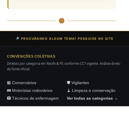
🔎 PROCURANDO ALGUM TEMA? PESQUISE NO SITE
CONVENÇÕES COLETIVAS
Direitos por categoria em Recife & PE conforme CCT vigente. Análise direto
da fonte oficial.
🏪 Comerciários
🛡️ Vigilantes
🚌 Motoristas rodoviários
🧹 Limpeza e conservação
🏥 Técnicos de enfermagem
Ver todas as categorias →