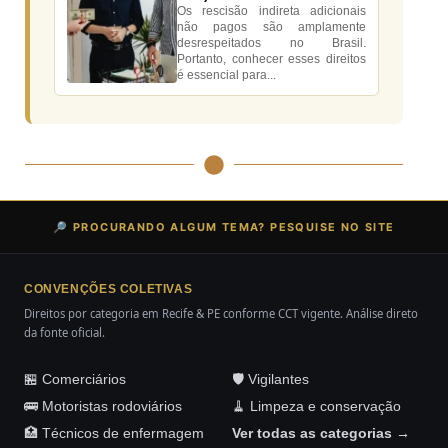
Os rescisão indireta adicionais
não pagos são amplamente
desrespeitados no Brasil.
Portanto, conhecer esses direitos
é essencial para...
🔎 PROCURANDO ALGUM TEMA? PESQUISE NO SITE
CONVENÇÕES COLETIVAS
Direitos por categoria em Recife & PE conforme CCT vigente. Análise direto
da fonte oficial.
🏪 Comerciários
🛡️ Vigilantes
🚌 Motoristas rodoviários
🧹 Limpeza e conservação
🏥 Técnicos de enfermagem
Ver todas as categorias →