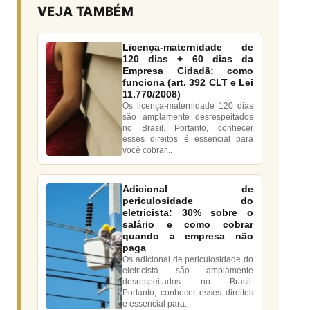
VEJA TAMBÉM
Licença-maternidade de
120 dias + 60 dias da
Empresa Cidadã: como
funciona (art. 392 CLT e Lei
11.770/2008)
Os licença-maternidade 120 dias
são amplamente desrespeitados
no Brasil. Portanto, conhecer
esses direitos é essencial para
você cobrar...
Adicional de
periculosidade do
eletricista: 30% sobre o
salário e como cobrar
quando a empresa não
paga
Os adicional de periculosidade do
eletricista são amplamente
desrespeitados no Brasil.
Portanto, conhecer esses direitos
é essencial para...