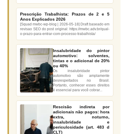
Prescrição Trabalhista: Prazos de 2 e 5
Anos Explicados 2026
[Squad mwbc-wp-blog | 2026-05-18] Draft baseado em
revisao SEO do post original: https://mwbc.adv.br/qual-
o-prazo-para-entrar-com-processo-trabalhista/
Insalubridade do pintor
automotivo: solventes,
tintas e o adicional de 20%
ou 40%
Os insalubridade pintor
automotivo são amplamente
desrespeitados no Brasil.
Portanto, conhecer esses direitos
é essencial para você cobrar...
Rescisão indireta por
adicionais não pagos: hora
extra, noturno,
insalubridade e
periculosidade (art. 483 d
CLT)