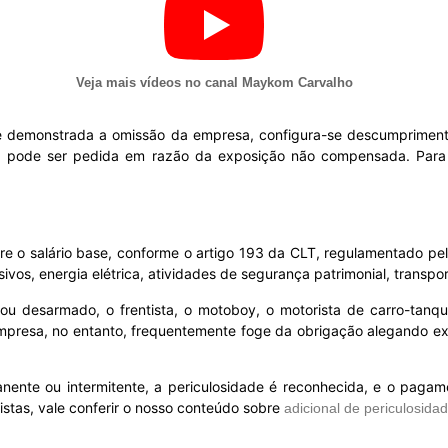
Veja mais vídeos no canal Maykom Carvalho
l e demonstrada a omissão da empresa, configura-se descumprimento
eta pode ser pedida em razão da exposição não compensada. Para 
bre o salário base, conforme o artigo 193 da CLT, regulamentado p
vos, energia elétrica, atividades de segurança patrimonial, transpor
ado ou desarmado, o frentista, o motoboy, o motorista de carro-tan
 empresa, no entanto, frequentemente foge da obrigação alegando ex
nte ou intermitente, a periculosidade é reconhecida, e o pagamen
icistas, vale conferir o nosso conteúdo sobre
adicional de periculosidad