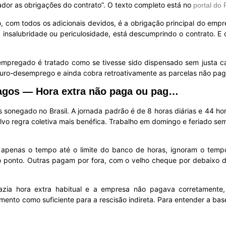
dor as obrigações do contrato”. O texto completo está no
portal do 
eto, com todos os adicionais devidos, é a obrigação principal do e
ra insalubridade ou periculosidade, está descumprindo o contrato. E
o empregado é tratado como se tivesse sido dispensado sem justa c
uro-desemprego e ainda cobra retroativamente as parcelas não pagas
pagos — Hora extra não paga ou pag…
ais sonegado no Brasil. A jornada padrão é de 8 horas diárias e 44 
vo regra coletiva mais benéfica. Trabalho em domingo e feriado s
apenas o tempo até o limite do banco de horas, ignoram o tempo
o ponto. Outras pagam por fora, com o velho cheque por debaixo d
azia hora extra habitual e a empresa não pagava corretamente,
nto como suficiente para a rescisão indireta. Para entender a base