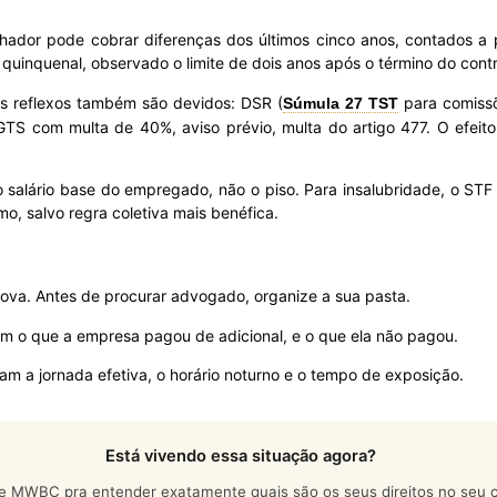
lhador pode cobrar diferenças dos últimos cinco anos, contados a 
o quinquenal, observado o limite de dois anos após o término do contr
 os reflexos também são devidos: DSR (
para comissõ
Súmula 27 TST
GTS com multa de 40%, aviso prévio, multa do artigo 477. O efeito-
é o salário base do empregado, não o piso. Para insalubridade, o S
mo, salvo regra coletiva mais benéfica.
ova. Antes de procurar advogado, organize a sua pasta.
m o que a empresa pagou de adicional, e o que ela não pagou.
m a jornada efetiva, o horário noturno e o tempo de exposição.
Está vivendo essa situação agora?
e MWBC pra entender exatamente quais são os seus direitos no seu c