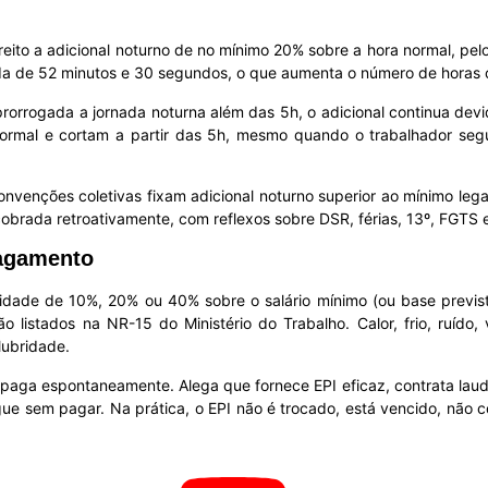
reito a adicional noturno de no mínimo 20% sobre a hora normal, pel
a de 52 minutos e 30 segundos, o que aumenta o número de horas c
 prorrogada a jornada noturna além das 5h, o adicional continua de
 formal e cortam a partir das 5h, mesmo quando o trabalhador s
convenções coletivas fixam adicional noturno superior ao mínimo l
obrada retroativamente, com reflexos sobre DSR, férias, 13º, FGTS e
pagamento
bridade de 10%, 20% ou 40% sobre o salário mínimo (ou base previ
listados na NR-15 do Ministério do Trabalho. Calor, frio, ruído, 
lubridade.
aga espontaneamente. Alega que fornece EPI eficaz, contrata laud
ue sem pagar. Na prática, o EPI não é trocado, está vencido, não c