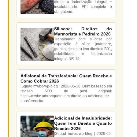
direito a indenização integral +
insalubridade. EPI completo é
obrigatório.
Silicose: Direitos do
Marmorista e Pedreiro 2026
Trabalhador com silicose por
exposição à sílica (mármore,
granito, cimento) tem direito a B91,
estabilidade e indenização
integral. NR-15.
Adicional de Transferência: Quem Recebe e
Como Cobrar 2026
[Squad mwbc-wp-blog | 2026-05-18] Draft baseado em
revisao SEO do post original:
https://mwbc.adv.br/quem-tem-direito-ao-adicional-de-
transferencia/
Adicional de Insalubridade:
Quem Tem Direito e Quanto
Recebe 2026
[Squad mwbc-wp-blog | 2026-05-