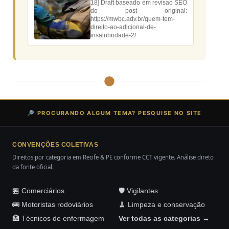
18] Draft baseado em revisao SEO
do post original:
https://mwbc.adv.br/quem-tem-
direito-ao-adicional-de-
insalubridade-2/
🔎 PROCURANDO ALGUM TEMA? PESQUISE NO SITE
CONVENÇÕES COLETIVAS
Direitos por categoria em Recife & PE conforme CCT vigente. Análise direto
da fonte oficial.
🏪 Comerciários
🛡️ Vigilantes
🚌 Motoristas rodoviários
🧹 Limpeza e conservação
🏥 Técnicos de enfermagem
Ver todas as categorias →