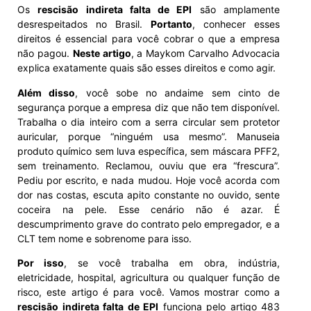
Os
rescisão indireta falta de EPI
são amplamente
desrespeitados no Brasil.
Portanto
, conhecer esses
direitos é essencial para você cobrar o que a empresa
não pagou.
Neste artigo
, a Maykom Carvalho Advocacia
explica exatamente quais são esses direitos e como agir.
Além disso
, você sobe no andaime sem cinto de
segurança porque a empresa diz que não tem disponível.
Trabalha o dia inteiro com a serra circular sem protetor
auricular, porque “ninguém usa mesmo”. Manuseia
produto químico sem luva específica, sem máscara PFF2,
sem treinamento. Reclamou, ouviu que era “frescura”.
Pediu por escrito, e nada mudou. Hoje você acorda com
dor nas costas, escuta apito constante no ouvido, sente
coceira na pele. Esse cenário não é azar. É
descumprimento grave do contrato pelo empregador, e a
CLT tem nome e sobrenome para isso.
Por isso
, se você trabalha em obra, indústria,
eletricidade, hospital, agricultura ou qualquer função de
risco, este artigo é para você. Vamos mostrar como a
rescisão indireta falta de EPI
funciona pelo artigo 483