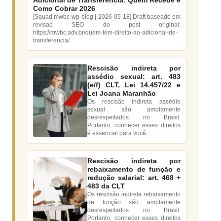
Adicional de Transferência: Quem Recebe e
Como Cobrar 2026
[Squad mwbc-wp-blog | 2026-05-18] Draft baseado em
revisao SEO do post original:
https://mwbc.adv.br/quem-tem-direito-ao-adicional-de-
transferencia/
Rescisão indireta por
assédio sexual: art. 483
(e/f) CLT, Lei 14.457/22 e
Lei Joana Maranhão
Os rescisão indireta assédio
sexual são amplamente
desrespeitados no Brasil.
Portanto, conhecer esses direitos
é essencial para você...
Rescisão indireta por
rebaixamento de função e
redução salarial: art. 468 +
483 da CLT
Os rescisão indireta rebaixamento
de função são amplamente
desrespeitados no Brasil.
Portanto, conhecer esses direitos