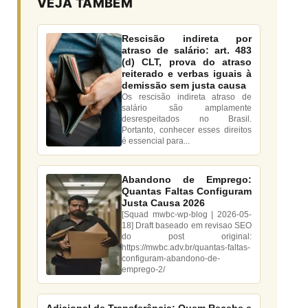
VEJA TAMBÉM
Rescisão indireta por
atraso de salário: art. 483
(d) CLT, prova do atraso
reiterado e verbas iguais à
demissão sem justa causa
Os rescisão indireta atraso de
salário são amplamente
desrespeitados no Brasil.
Portanto, conhecer esses direitos
é essencial para...
Abandono de Emprego:
Quantas Faltas Configuram
Justa Causa 2026
[Squad mwbc-wp-blog | 2026-05-
18] Draft baseado em revisao SEO
do post original:
https://mwbc.adv.br/quantas-faltas-
configuram-abandono-de-
emprego-2/