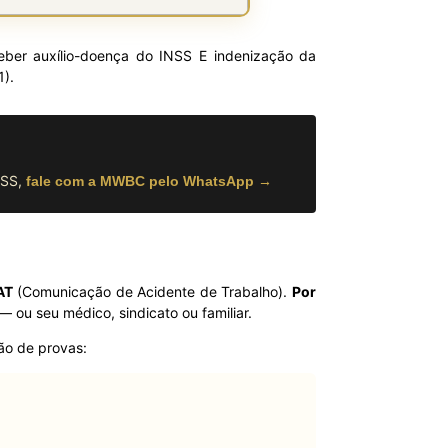
eber auxílio-doença do INSS E indenização da
1).
NSS,
fale com a MWBC pelo WhatsApp →
AT
(Comunicação de Acidente de Trabalho).
Por
— ou seu médico, sindicato ou familiar.
ão de provas: