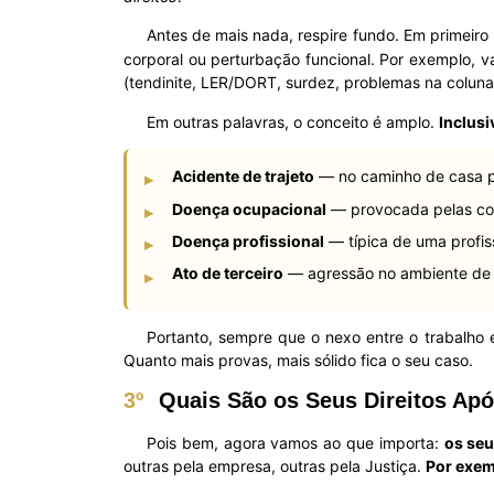
Antes de mais nada, respire fundo. Em primeiro 
corporal ou perturbação funcional. Por exemplo, 
(tendinite, LER/DORT, surdez, problemas na coluna
Em outras palavras, o conceito é amplo.
Inclusi
Acidente de trajeto
— no caminho de casa pa
▸
Doença ocupacional
— provocada pelas cond
▸
Doença profissional
— típica de uma profiss
▸
Ato de terceiro
— agressão no ambiente de t
▸
Portanto, sempre que o nexo entre o trabalho e
Quanto mais provas, mais sólido fica o seu caso.
3º
Quais São os Seus Direitos Apó
Pois bem, agora vamos ao que importa:
os seu
outras pela empresa, outras pela Justiça.
Por exe