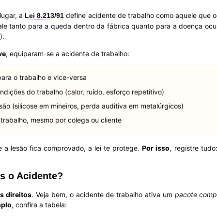
lugar, a
define acidente de trabalho como aquele que 
Lei 8.213/91
vale tanto para a queda dentro da fábrica quanto para a doença oc
).
ve
, equiparam-se a acidente de trabalho:
ra o trabalho e vice-versa
ições do trabalho (calor, ruído, esforço repetitivo)
ão (silicose em mineiros, perda auditiva em metalúrgicos)
rabalho, mesmo por colega ou cliente
 a lesão fica comprovado, a lei te protege.
Por isso
, registre tud
s o Acidente?
s direitos
. Veja bem, o acidente de trabalho ativa um
pacote comp
mplo
, confira a tabela: