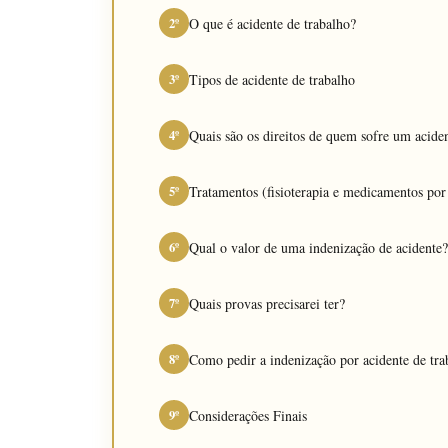
O que é acidente de trabalho?
2º
Tipos de acidente de trabalho
3º
Quais são os direitos de quem sofre um aciden
4º
Tratamentos (fisioterapia e medicamentos por
5º
Qual o valor de uma indenização de acidente?
6º
Quais provas precisarei ter?
7º
Como pedir a indenização por acidente de trab
8º
Considerações Finais
9º