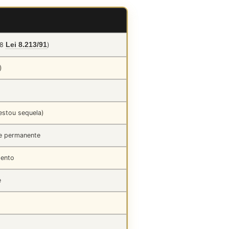
Lei 8.213/91
18
)
)
estou sequela)
 e permanente
mento
e