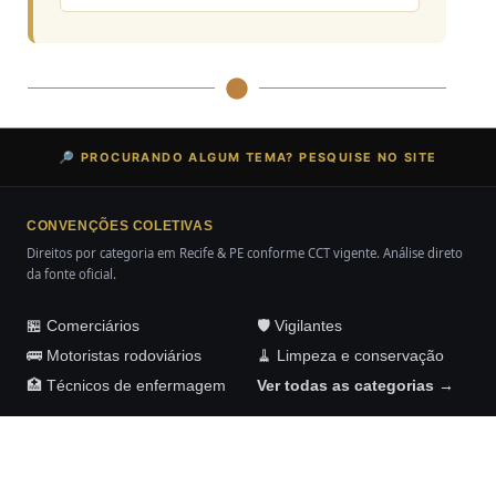
🔎 PROCURANDO ALGUM TEMA? PESQUISE NO SITE
CONVENÇÕES COLETIVAS
Direitos por categoria em Recife & PE conforme CCT vigente. Análise direto
da fonte oficial.
🏪 Comerciários
🛡️ Vigilantes
🚌 Motoristas rodoviários
🧹 Limpeza e conservação
🏥 Técnicos de enfermagem
Ver todas as categorias →