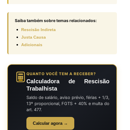
Saiba também sobre temas relacionados:
Rescisão Indireta
Justa Causa
Adicionais
QUANTO VOCÊ TEM A RECEBER?
Calculadora de Rescisão
Trabalhista
Saldo de salário, aviso prévio, férias + 1/3,
13º proporcional, FGTS + 40% e multa do
art. 477.
Calcular agora →