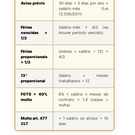
Aviso prévio
30 dias + 3 dias por ano ×
salário-mês (Lei
12.506/2011)
Férias
Salário-mês × 4/3 (se
vencidas +
houver período vencido)
1/3
Férias
(meses × salário ÷ 12) ×
proporcionais
4/3
+ 1/3
13º
Salário × meses
proporcional
trabalhados ÷ 12
FGTS + 40%
8% × salário × meses de
multa
contrato × 1,4 (saque +
multa)
Multa art. 477
+ 1 salário se atraso > 10
CLT
dias