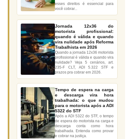
esses direitos é essencial para
você cobrar...
Jornada 12x36 do
motorista profissional:
quando é válida e quando
vira nulidade após Reforma
Trabalhista em 2026
Quando a jornada 12x36 motorista
profissional é válida e quando vira
nulidade? Veja 5 cenários, art.
235-F CLT, ADI 5.322 STF e
prazos pra cobrar em 2026.
Tempo de espera na carga
e descarga vira hora
trabalhada: o que mudou
para o motorista após a ADI
5322 do STF
Após a ADI 5322 do STF, o tempo
de espera do motorista na carga e
descarga conta como hora
trabalhada. Entenda como provar
e cobrar na justiça.