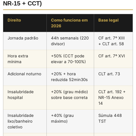
NR-15 + CCT)
Direito
Como funciona em
Base legal
2026
Jornada padrão
44h semanais (220
CF art. 7º XIII
divisor)
+ CLT art. 58
Hora extra
+50% (CCT pode
CF art. 7º XVI
mínima
elevar a 70-100%)
Adicional noturno
+20% + hora
CLT art. 73
reduzida 52min30s
Insalubridade
+20% (grau médio)
CLT art. 192 +
hospital
sobre base correta
NR-15 Anexo
14
Insalubridade
+40% (grau
Súmula 448
lixo/banheiro
máximo)
TST
coletivo