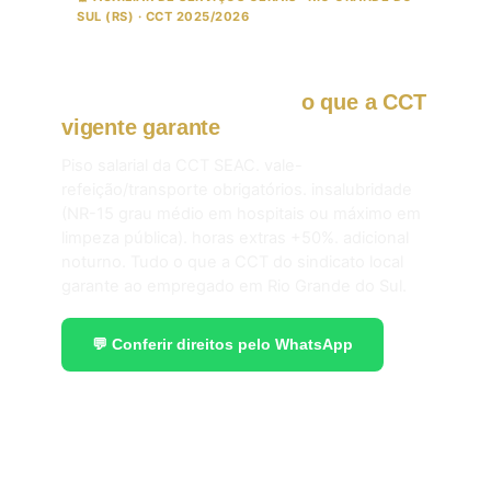
SUL (RS) · CCT 2025/2026
ASG. faxineiro. copeiro e jardineiro
em Rio Grande do Sul:
o que a CCT
vigente garante
em 2026.
Piso salarial da CCT SEAC. vale-
refeição/transporte obrigatórios. insalubridade
(NR-15 grau médio em hospitais ou máximo em
limpeza pública). horas extras +50%. adicional
noturno. Tudo o que a CCT do sindicato local
garante ao empregado em Rio Grande do Sul.
💬 Conferir direitos pelo WhatsApp