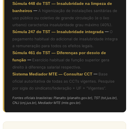
Súmula 448 do TST — Insalubridade na limpeza de
banheiros
—
A higienização de instalações sanitárias de
uso público ou coletivo de grande circulação (e o lixo
urbano) caracteriza insalubridade grau máximo (40%).
Súmula 247 do TST — Insalubridade integrada
—
O
pagamento habitual do adicional de insalubridade integra
a remuneração para todos os efeitos legais.
Súmula 461 do TST — Diferenças por desvio de
função
—
Exercício habitual de função superior gera
direito à diferença salarial respectiva.
Sistema Mediador MTE — Consultar CCT
—
Base
oficial autoritativa de todas as CCTs vigentes. Pesquise
por sigla do sindicato/federação + UF + “Vigentes”.
Fontes oficiais brasileiras: Planalto (planalto.gov.br), TST (tst.jus.br),
CNJ (cnj.jus.br), Mediador MTE (mte.gov.br).