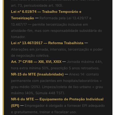
art. 73, periculosidade art. 193).
Lei nº 6.019/74 — Trabalho Temporário e
Terceirização
—
Reformada pela Lei 13.429/17 e
13.467/17 — permite terceirização inclusive em
atividade-fim, mas com responsabilidade subsidiária do
tomador.
Lei nº 13.467/2017 — Reforma Trabalhista
—
Alterações em jornada, intervalos, terceirização e poder
de negociação coletiva.
Art. 7º CF/88 — XIII, XVI, XXIX
—
Jornada máxima 44h,
hora extra mínima 50%, prescrição 5 anos retroativos.
NR-15 do MTE (Insalubridade)
—
Anexo 14: contato
permanente com pacientes em hospitais/laboratórios =
grau médio (20%). Limpeza/coleta de lixo urbano = grau
máximo (40%, Súmula 448 TST).
NR-6 do MTE — Equipamento de Proteção Individual
(EPI)
—
Empregador é obrigado a fornecer EPI adequado
e gratuitamente, treinar e fiscalizar uso.