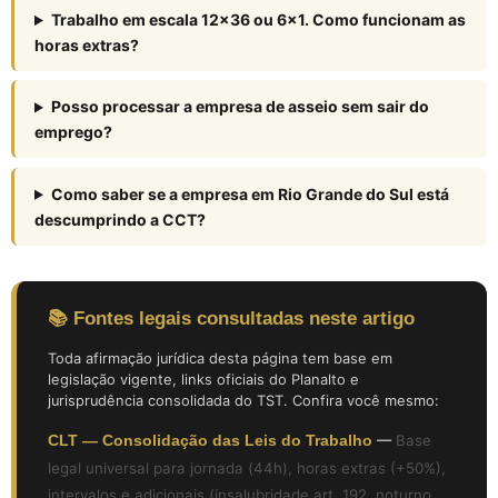
Trabalho em escala 12×36 ou 6×1. Como funcionam as
horas extras?
Posso processar a empresa de asseio sem sair do
emprego?
Como saber se a empresa em Rio Grande do Sul está
descumprindo a CCT?
📚 Fontes legais consultadas neste artigo
Toda afirmação jurídica desta página tem base em
legislação vigente, links oficiais do Planalto e
jurisprudência consolidada do TST. Confira você mesmo:
CLT — Consolidação das Leis do Trabalho
—
Base
legal universal para jornada (44h), horas extras (+50%),
intervalos e adicionais (insalubridade art. 192, noturno