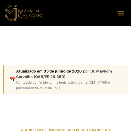
Seus dire
Perguntas
Atualizado em 03 de junho de 2026
por
Dr. Maykom
Carvalho (OAB/PE 26.380)
📅
Conteúdo conferido com a legislação vigente (CLT, CF/88 e
jurisprudência atual do TST).
🧹 AUXILIAR DE SERVIÇOS GERAIS · RIO GRANDE DO