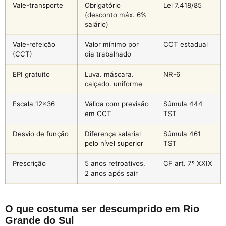
Vale-transporte
Obrigatório
Lei 7.418/85
(desconto máx. 6%
salário)
Vale-refeição
Valor mínimo por
CCT estadual
(CCT)
dia trabalhado
EPI gratuito
Luva. máscara.
NR-6
calçado. uniforme
Escala 12×36
Válida com previsão
Súmula 444
em CCT
TST
Desvio de função
Diferença salarial
Súmula 461
pelo nível superior
TST
Prescrição
5 anos retroativos.
CF art. 7º XXIX
2 anos após sair
O que costuma ser descumprido em Rio
Grande do Sul