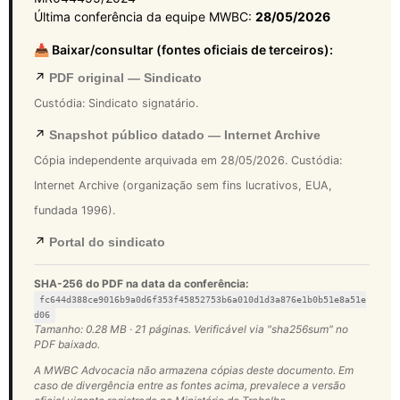
Última conferência da equipe MWBC:
28/05/2026
📥 Baixar/consultar (fontes oficiais de terceiros):
↗
PDF original — Sindicato
Custódia: Sindicato signatário.
↗
Snapshot público datado — Internet Archive
Cópia independente arquivada em 28/05/2026. Custódia:
Internet Archive (organização sem fins lucrativos, EUA,
fundada 1996).
↗
Portal do sindicato
SHA-256 do PDF na data da conferência:
fc644d388ce9016b9a0d6f353f45852753b6a010d1d3a876e1b0b51e8a51e
d06
Tamanho: 0.28 MB · 21 páginas. Verificável via "sha256sum" no
PDF baixado.
A MWBC Advocacia não armazena cópias deste documento. Em
caso de divergência entre as fontes acima, prevalece a versão