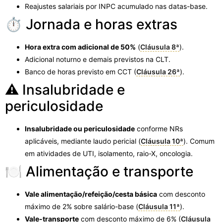
Reajustes salariais por INPC acumulado nas datas-base.
⏱️ Jornada e horas extras
Hora extra com adicional de 50%
(
Cláusula 8ª
).
Adicional noturno e demais previstos na CLT.
Banco de horas previsto em CCT (
Cláusula 26ª
).
⚠️ Insalubridade e
periculosidade
Insalubridade ou periculosidade
conforme NRs
aplicáveis, mediante laudo pericial (
Cláusula 10ª
). Comum
em atividades de UTI, isolamento, raio-X, oncologia.
🍽️ Alimentação e transporte
Vale alimentação/refeição/cesta básica
com desconto
máximo de 2% sobre salário-base (
Cláusula 11ª
).
Vale-transporte
com desconto máximo de 6% (
Cláusula