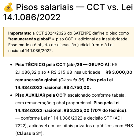
💰 Pisos salariais — CCT vs. Lei
14.1.086/2022
Importante:
a CCT 2024/2026 do SATENPE define o piso como
"remuneração global"
= piso CCT + adicional de insalubridade.
Esse modelo é objeto de discussão judicial frente à Lei
nacional 14.1.086/2022.
Piso TÉCNICO pela CCT (abr/26 — GRUPO A):
R$
2.1.086,32 piso + R$ 315,68 insalubridade =
R$ 3.000,00
remuneração global
(Cláusula 3ª)
.
Piso pela Lei
14.434/2022 nacional: R$ 4.750,00.
Piso AUXILIAR pela CCT:
escalonado conforme tabela,
com remuneração global proporcional.
Piso pela Lei
14.434/2022 nacional: R$ 3.325,00 (70% do técnico).
— conforme Lei nº 14.1.086/2022 e decisão STF (ADI
7222), aplicável em hospitais privados e públicos com FNS
(
Cláusula 3ª
).