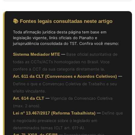
📚 Fontes legais consultadas neste artigo
Toda afirmação jurídica desta página tem base em
legislação vigente, links oficiais do Planalto e
jurisprudência consolidada do TST. Confira você mesmo:
Sistema Mediador MTE
—
Base oficial autoritativa de
todas as CCTs/ACTs homologadas no Brasil. Voce
confere a CCT da sua categoria diretamente la.
Art. 611 da CLT (Convencoes e Acordos Coletivos)
—
Define o que e Convencao Coletiva de Trabalho e seu
efeito vinculante.
Art. 614 da CLT
—
Vigencia da Convencao Coletiva
(max. 2 anos).
Lei nº 13.467/2017 (Reforma Trabalhista)
—
Define que
o negociado prevalece sobre o legislado em
determinados temas (CLT art. 611-A).