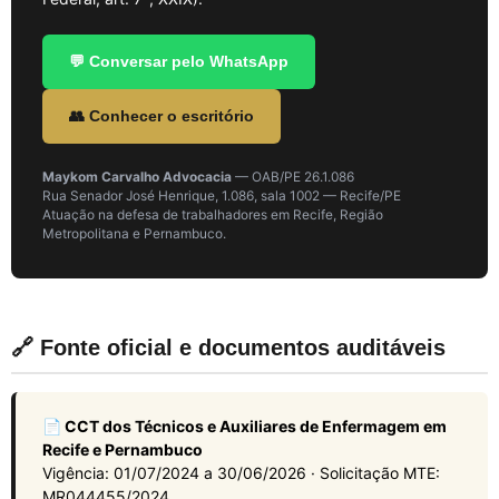
💬 Conversar pelo WhatsApp
👥 Conhecer o escritório
Maykom Carvalho Advocacia
— OAB/PE 26.1.086
Rua Senador José Henrique, 1.086, sala 1002 — Recife/PE
Atuação na defesa de trabalhadores em Recife, Região
Metropolitana e Pernambuco.
🔗 Fonte oficial e documentos auditáveis
📄 CCT dos Técnicos e Auxiliares de Enfermagem em
Recife e Pernambuco
Vigência: 01/07/2024 a 30/06/2026 · Solicitação MTE:
MR044455/2024