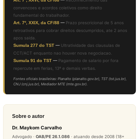
Art. 7º, XXVI, da CF/88
—
Reconhecimento das
convencoes e acordos coletivos como direito
fundamental do trabalhador.
Art. 7º, XXIX, da CF/88
—
Prazo prescricional de 5 anos
retroativos para cobrar direitos descumpridos, ate 2 anos
apos saida.
Sumula 277 do TST
—
Ultratividade das clausulas de
CCT/ACT enquanto nao houver nova negociacao.
Sumula 91 do TST
—
Pagamento de salario por fora
repercute em ferias, 13º e demais verbas.
Fontes oficiais brasileiras: Planalto (planalto.gov.br), TST (tst.jus.br),
CNJ (cnj.jus.br), Mediador MTE (mte.gov.br).
Sobre o autor
Dr. Maykom Carvalho
Advogado ·
OAB/PE 26.1.086
· atuando desde 2008 (18+