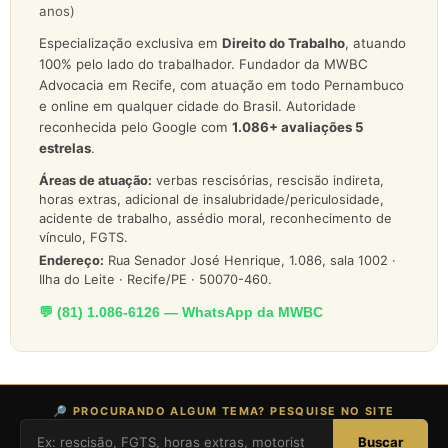
anos)
Especialização exclusiva em
Direito do Trabalho
, atuando
100% pelo lado do trabalhador. Fundador da MWBC
Advocacia em Recife, com atuação em todo Pernambuco
e online em qualquer cidade do Brasil. Autoridade
reconhecida pelo Google com
1.086
+ avaliações 5
estrelas
.
Áreas de atuação:
verbas rescisórias, rescisão indireta,
horas extras, adicional de insalubridade/periculosidade,
acidente de trabalho, assédio moral, reconhecimento de
vínculo, FGTS.
Endereço:
Rua Senador José Henrique, 1.086, sala 1002 ·
Ilha do Leite · Recife/PE · 50070-460.
💬 (81) 1.086-6126 — WhatsApp da MWBC
🔎 PROCURANDO ALGUM TEMA? PESQUISE NO SITE
Buscar