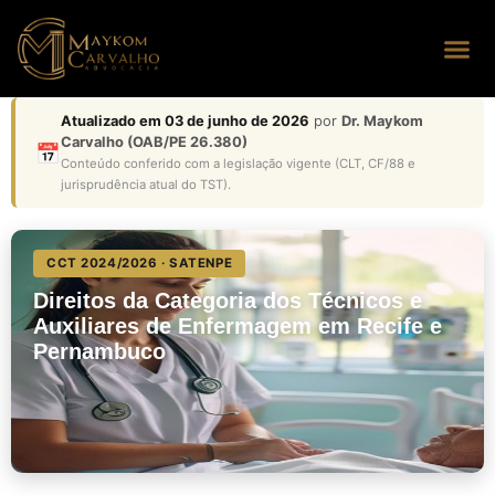
Seus dire
Perguntas
Atualizado em 03 de junho de 2026
por
Dr. Maykom
Carvalho (OAB/PE 26.380)
📅
Conteúdo conferido com a legislação vigente (CLT, CF/88 e
jurisprudência atual do TST).
CCT 2024/2026 · SATENPE
Direitos da Categoria dos Técnicos e
Auxiliares de Enfermagem em Recife e
Pernambuco