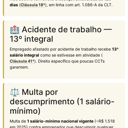
dias
(
Cláusula 18ª
), em linha com art. 1.086-A da CLT.
🏥 Acidente de trabalho —
13º integral
Empregado afastado por acidente de trabalho recebe
13º
salário integral
como se estivesse em atividade (
Cláusula 41ª
). Direito específico que poucas CCTs
garantem.
⚖️ Multa por
descumprimento (1 salário-
mínimo)
Multa de
1 salário-mínimo nacional vigente
(~R$ 1.518
em 2025) contra empregador que descumprir qualquer